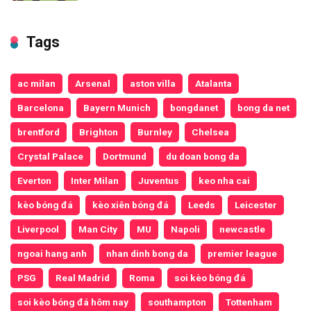
Tags
ac milan
Arsenal
aston villa
Atalanta
Barcelona
Bayern Munich
bongdanet
bong da net
brentford
Brighton
Burnley
Chelsea
Crystal Palace
Dortmund
du doan bong da
Everton
Inter Milan
Juventus
keo nha cai
kèo bóng đá
kèo xiên bóng đá
Leeds
Leicester
Liverpool
Man City
MU
Napoli
newcastle
ngoai hang anh
nhan dinh bong da
premier league
PSG
Real Madrid
Roma
soi kèo bóng đá
soi kèo bóng đá hôm nay
southampton
Tottenham