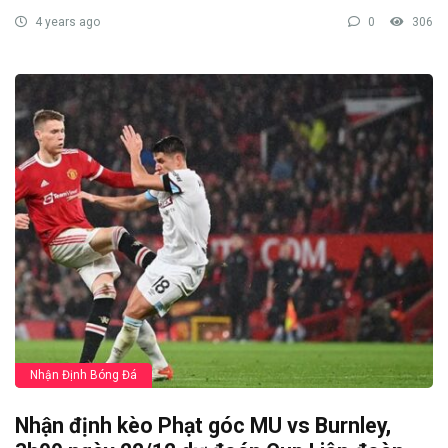
4 years ago
0
306
Nhận Định Bóng Đá
Nhận định kèo Phạt góc MU vs Burnley,