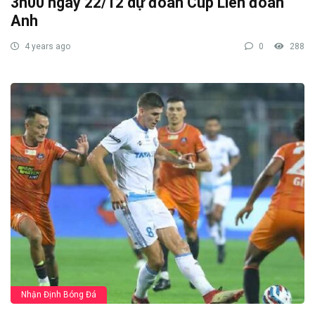
3h00 ngày 22/12 dự đoán Cup Liên đoàn
Anh
4 years ago
0
288
Nhận Định Bóng Đá