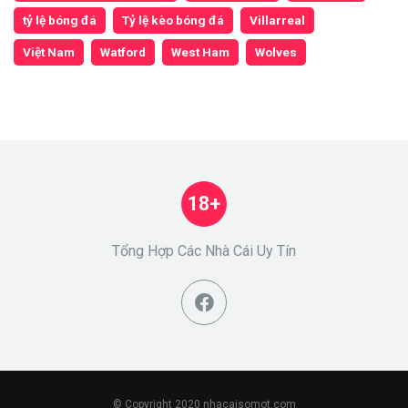
tỷ lệ bóng đá
Tỷ lệ kèo bóng đá
Villarreal
Việt Nam
Watford
West Ham
Wolves
18+
Tổng Hợp Các Nhà Cái Uy Tín
© Copyright 2020 nhacaisomot.com