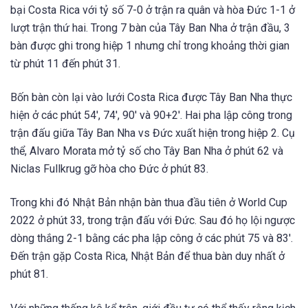
bại Costa Rica với tỷ số 7-0 ở trận ra quân và hòa Đức 1-1 ở
lượt trận thứ hai. Trong 7 bàn của Tây Ban Nha ở trận đầu, 3
bàn được ghi trong hiệp 1 nhưng chỉ trong khoảng thời gian
từ phút 11 đến phút 31.
Bốn bàn còn lại vào lưới Costa Rica được Tây Ban Nha thực
hiện ở các phút 54′, 74′, 90′ và 90+2′. Hai pha lập công trong
trận đấu giữa Tây Ban Nha vs Đức xuất hiện trong hiệp 2. Cụ
thể, Alvaro Morata mở tỷ số cho Tây Ban Nha ở phút 62 và
Niclas Fullkrug gỡ hòa cho Đức ở phút 83.
Trong khi đó Nhật Bản nhận bàn thua đầu tiên ở World Cup
2022 ở phút 33, trong trận đấu với Đức. Sau đó họ lội ngược
dòng thắng 2-1 bằng các pha lập công ở các phút 75 và 83′.
Đến trận gặp Costa Rica, Nhật Bản để thua bàn duy nhất ở
phút 81.