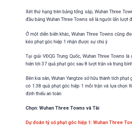
Xét thứ hạng trên bảng tổng sắp, Wuhan Three Town
đầu bảng Wuhan Three Towns sẽ là người lấn lượt đối 
Ở một diễn biến khác, Wuhan Three Towns cũng đem 
kèo phạt góc hiệp 1 nhận được sự chú ý.
Tại giải VĐQG Trung Quốc, Wuhan Three Towns là đội 
hiện tới 37 quả phạt góc sau 8 lượt trận và trung bì
Bên kia sân, Wuhan Yangtze sở hữu thành tích phạt gó
có 1.38 quả phạt góc hiệp 1 mỗi trận và lựa chọn W
định thiếu an toàn.
Chọn: Wuhan Three Towns và Tài
Dự đoán tỷ số phạt góc hiệp 1: Wuhan Three T