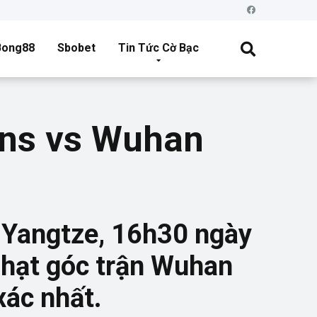
Bong88
Sbobet
Tin Tức Cờ Bạc
wns vs Wuhan
 Yangtze, 16h30 ngày
 phạt góc trận Wuhan
ác nhất.