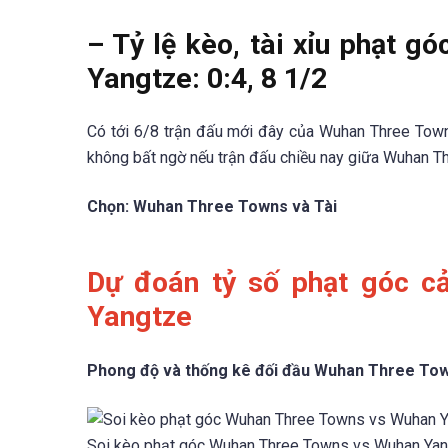
– Tỷ lệ kèo, tài xỉu phạt 
Yangtze: 0:4, 8 1/2
Có tới 6/8 trận đấu mới đây của Wuhan Three Towns
không bất ngờ nếu trận đấu chiều nay giữa Wuhan T
Chọn: Wuhan Three Towns và Tài
Dự đoán tỷ số phạt góc c
Yangtze
Phong độ và thống kê đối đầu Wuhan Three To
Soi kèo phạt góc Wuhan Three Towns vs Wuhan Yan