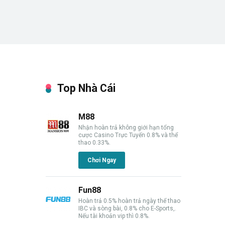
Top Nhà Cái
M88
Nhận hoàn trả không giới hạn tổng
cược Casino Trực Tuyến 0.8% và thể
thao 0.33%.
Chơi Ngay
Fun88
Hoàn trả 0.5% hoàn trả ngày thể thao
IBC và sòng bài, 0.8% cho E-Sports,.
Nếu tài khoản vip thì 0.8%.