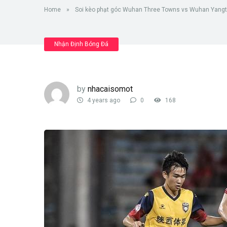
Home
»
Soi kèo phạt góc Wuhan Three Towns vs Wuhan Yangt
Nhận Định Bóng Đá
by
nhacaisomot
4 years ago
0
168