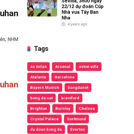
Sevilla, 3h00 ngày
22/12 dự đoán Cúp
Wuhan
Nhà vua Tây Ban
Nha
4 years ago
trên, NHM
Tags
ac milan
Arsenal
aston villa
Atalanta
Barcelona
Wuhan
Bayern Munich
bongdanet
bong da net
brentford
Brighton
Burnley
Chelsea
Crystal Palace
Dortmund
du doan bong da
Everton