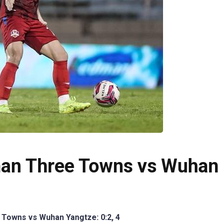
han Three Towns vs Wuhan
ee Towns vs Wuhan Yangtze: 0:2, 4