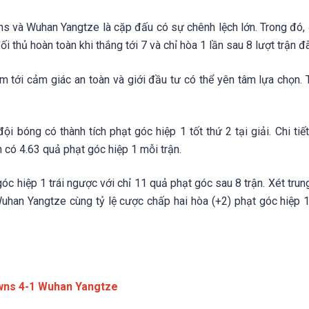
s và Wuhan Yangtze là cặp đấu có sự chênh lệch lớn. Trong đó,
thủ hoàn toàn khi thắng tới 7 và chỉ hòa 1 lần sau 8 lượt trận đ
tới cảm giác an toàn và giới đầu tư có thể yên tâm lựa chọn. 
bóng có thành tích phạt góc hiệp 1 tốt thứ 2 tại giải. Chi tiết
nh có 4.63 quả phạt góc hiệp 1 mỗi trận.
c hiệp 1 trái ngược với chỉ 11 quả phạt góc sau 8 trận. Xét trung
uhan Yangtze cùng tỷ lệ cược chấp hai hòa (+2) phạt góc hiệp 1
owns 4-1 Wuhan Yangtze