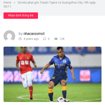
Home
»
Soi kèo phạt góc Tianjin Tigers vs Guangzhou City, 18h ngày
30/11
Nhận Định Bóng Đá
by
nhacaisomot
4 years ago
0
128