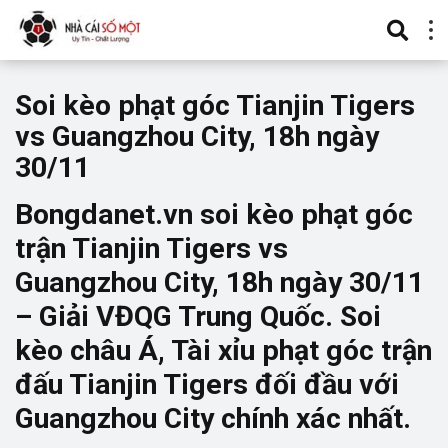
Soi kèo phạt góc Tianjin Tigers
vs Guangzhou City, 18h ngày
30/11
Bongdanet.vn soi kèo phạt góc
trận Tianjin Tigers vs
Guangzhou City, 18h ngày 30/11
– Giải VĐQG Trung Quốc. Soi
kèo châu Á, Tài xỉu phạt góc trận
đấu Tianjin Tigers đối đầu với
Guangzhou City chính xác nhất.