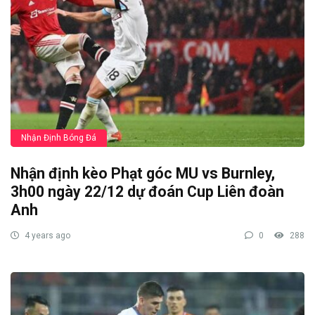
Nhận Định Bóng Đá
Nhận định kèo Phạt góc MU vs Burnley,
3h00 ngày 22/12 dự đoán Cup Liên đoàn
Anh
4 years ago
0
288