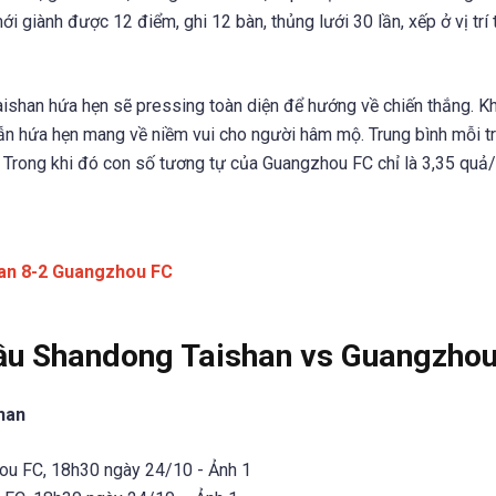
 giành được 12 điểm, ghi 12 bàn, thủng lưới 30 lần, xếp ở vị trí
ishan hứa hẹn sẽ pressing toàn diện để hướng về chiến thắng. Kh
ẫn hứa hẹn mang về niềm vui cho người hâm mộ. Trung bình mỗi t
 Trong khi đó con số tương tự của Guangzhou FC chỉ là 3,35 quả/
han 8-2 Guangzhou FC
đầu Shandong Taishan vs Guangzho
shan