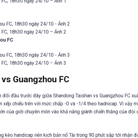
 FC, 18h30 ngày 24/10 – Ảnh 1
 FC, 18h30 ngày 24/10 – Ảnh 2
hou FC
 FC, 18h30 ngày 24/10 – Ảnh 3
n vs Guangzhou FC
n đối đầu trước đây giữa Shandong Taishan vs Guangzhou FC xuấ
ần xếp chiếu trên với mức chấp -0 và -1/4 theo hadnicap. Vì vậy 
 lớn của giới chuyên môn vào khả năng giành chiến thắng của đội 
ng kèo handicap nên kịch bản nổ Tài trong 90 phút sắp tới nhận 