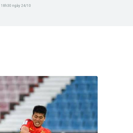
, 18h30 ngày 24/10