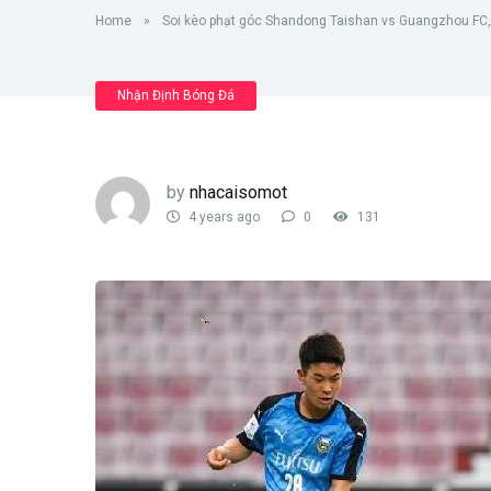
Home
»
Soi kèo phạt góc Shandong Taishan vs Guangzhou FC
Nhận Định Bóng Đá
by
nhacaisomot
4 years ago
0
131