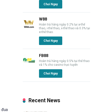
Chơi Ngay
W88
Hoàn trả hàng ngày 0.2% tại a-thể
thao, i-thể thao, x-thể thao và 0.3% tại
e-thể thao.
Chơi Ngay
FB88
Hoàn trả hàng ngày 0.5% tại thể thao
và 1% cho casino trực tuyến
Chơi Ngay
Recent News
c đua