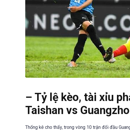
– Tỷ lệ kèo, tài xỉu 
Taishan vs Guangzhou
Thống kê cho thấy, trong vòng 10 trận đối đầu Gua