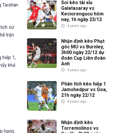
Soi kèo tài xỉu
g Taishan
Galatasaray vs
Keciorengucu hôm
nay, 1h ngày 23/12
4 years ago
lịch sử
hế trận
Nhận định kèo Phạt
góc MU vs Burnley,
3h00 ngày 22/12 dự
 hiệp 1,
đoán Cup Liên đoàn
Anh
thấy khả
4 years ago
Phân tích kèo hiệp 1
Jamshedpur vs Goa,
21h ngày 22/12
4 years ago
Nhận định kèo
Torremolinos vs
ếp hạng.