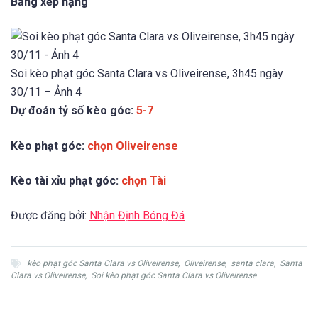
Bảng xếp hạng
Soi kèo phạt góc Santa Clara vs Oliveirense, 3h45 ngày
30/11 – Ảnh 4
Dự đoán tỷ số kèo góc:
5-7
Kèo phạt góc:
chọn Oliveirense
Kèo tài xỉu phạt góc:
chọn Tài
Được đăng bởi:
Nhận Định Bóng Đá
kèo phạt góc Santa Clara vs Oliveirense
,
Oliveirense
,
santa clara
,
Santa
Clara vs Oliveirense
,
Soi kèo phạt góc Santa Clara vs Oliveirense