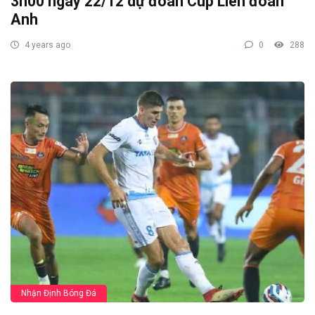
3h00 ngày 22/12 dự đoán Cup Liên đoàn
Anh
4 years ago
0
288
Nhận Định Bóng Đá