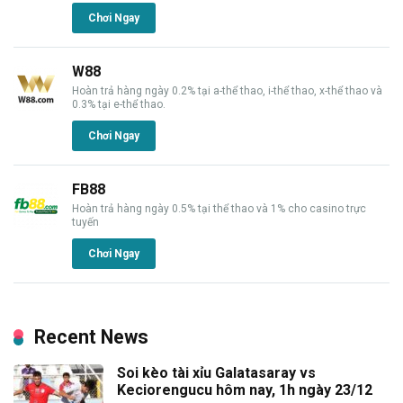
Chơi Ngay
W88
Hoàn trả hàng ngày 0.2% tại a-thể thao, i-thể thao, x-thể thao và
0.3% tại e-thể thao.
Chơi Ngay
FB88
Hoàn trả hàng ngày 0.5% tại thể thao và 1% cho casino trực
tuyến
Chơi Ngay
Recent News
Soi kèo tài xỉu Galatasaray vs
Keciorengucu hôm nay, 1h ngày 23/12