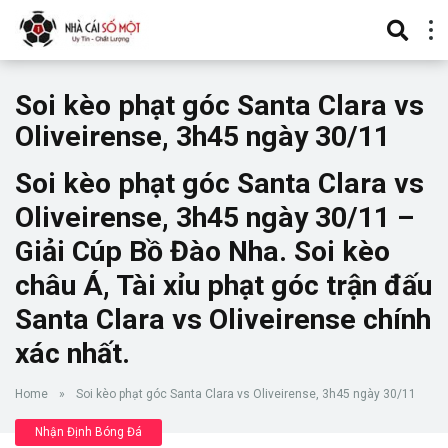
Soi kèo phạt góc Santa Clara vs
Oliveirense, 3h45 ngày 30/11
Soi kèo phạt góc Santa Clara vs
Oliveirense, 3h45 ngày 30/11 –
Giải Cúp Bồ Đào Nha. Soi kèo
châu Á, Tài xỉu phạt góc trận đấu
Santa Clara vs Oliveirense chính
xác nhất.
Home
»
Soi kèo phạt góc Santa Clara vs Oliveirense, 3h45 ngày 30/11
Nhận Định Bóng Đá