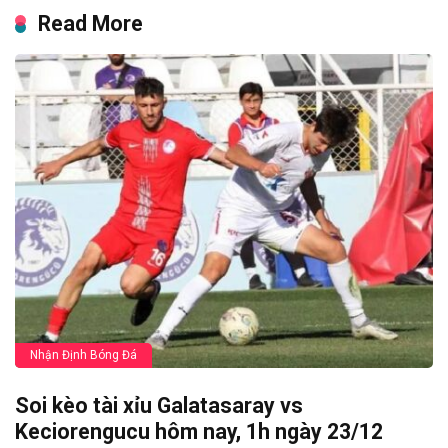
Read More
Nhận Định Bóng Đá
Soi kèo tài xỉu Galatasaray vs
Keciorengucu hôm nay, 1h ngày 23/12