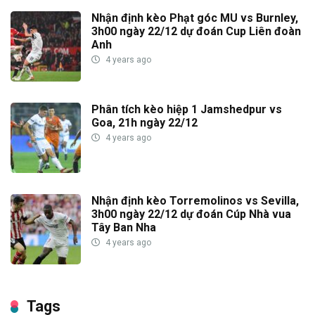
Nhận định kèo Phạt góc MU vs Burnley,
3h00 ngày 22/12 dự đoán Cup Liên đoàn
Anh
4 years ago
Phân tích kèo hiệp 1 Jamshedpur vs
Goa, 21h ngày 22/12
4 years ago
Nhận định kèo Torremolinos vs Sevilla,
3h00 ngày 22/12 dự đoán Cúp Nhà vua
Tây Ban Nha
4 years ago
Tags