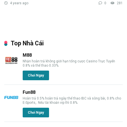
4 years ago
0
281
Top Nhà Cái
M88
Nhận hoàn trả không giới hạn tổng cược Casino Trực Tuyến
0.8% và thể thao 0.33%.
Chơi Ngay
Fun88
Hoàn trả 0.5% hoàn trả ngày thể thao IBC và sòng bài, 0.8% cho
E-Sports,. Nếu tài khoản vip thì 0.8%.
Chơi Ngay