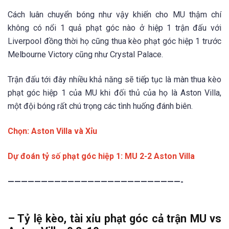
Cách luân chuyển bóng như vậy khiến cho MU thậm chí
không có nổi 1 quả phạt góc nào ở hiệp 1 trận đấu với
Liverpool đồng thời họ cũng thua kèo phạt góc hiệp 1 trước
Melbourne Victory cũng như Crystal Palace.
Trận đấu tới đây nhiều khả năng sẽ tiếp tục là màn thua kèo
phạt góc hiệp 1 của MU khi đối thủ của họ là Aston Villa,
một đội bóng rất chú trọng các tình huống đánh biên.
Chọn: Aston Villa và Xỉu
Dự đoán tỷ số phạt góc hiệp 1: MU 2-2 Aston Villa
——————————————————————————-
– Tỷ lệ kèo, tài xỉu phạt góc cả trận MU vs