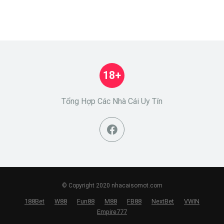
18+
Tổng Hợp Các Nhà Cái Uy Tín
© Copyright 2020 nhacaisomot.com
188Bet
W88
Fun88
M88
FB88
NextBet
VWIN
Empire777