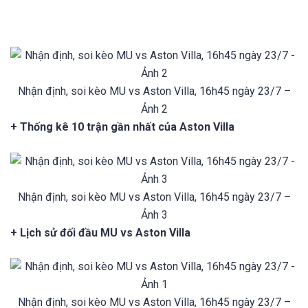
Nhận định, soi kèo MU vs Aston Villa, 16h45 ngày 23/7 –
Ảnh 2
+ Thống kê 10 trận gần nhất của Aston Villa
Nhận định, soi kèo MU vs Aston Villa, 16h45 ngày 23/7 –
Ảnh 3
+ Lịch sử đối đầu MU vs Aston Villa
Nhận định, soi kèo MU vs Aston Villa, 16h45 ngày 23/7 –