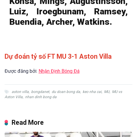
Konsa, Mings, Augustinsson,
Luiz, Iroegbunam, Ramsey,
Buendia, Archer, Watkins.
Dự đoán tỷ số FT MU 3-1 Aston Villa
Được đăng bởi:
Nhận Định Bóng Đá
aston villa
,
bongdanet
,
du doan bong da
,
keo nha cai
,
MU
,
MU vs
Aston Villa
,
nhan dinh bong da
Read More