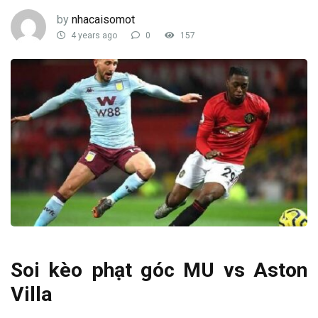
by
nhacaisomot
4 years ago
0
157
Soi kèo phạt góc MU vs Aston
Villa