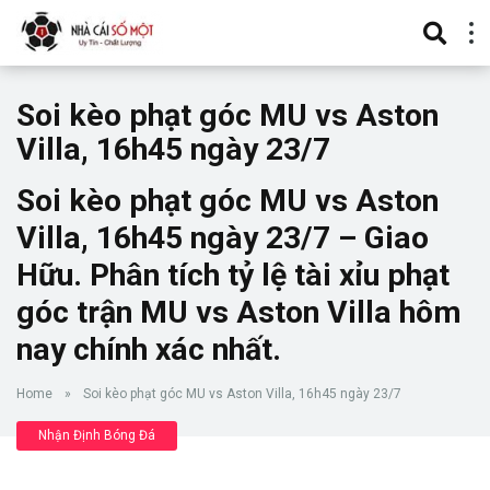
Soi kèo phạt góc MU vs Aston
Villa, 16h45 ngày 23/7
Soi kèo phạt góc MU vs Aston
Villa, 16h45 ngày 23/7 – Giao
Hữu. Phân tích tỷ lệ tài xỉu phạt
góc trận MU vs Aston Villa hôm
nay chính xác nhất.
Home
»
Soi kèo phạt góc MU vs Aston Villa, 16h45 ngày 23/7
Nhận Định Bóng Đá