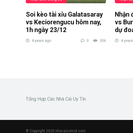
Soi kèo tài xỉu Galatasaray
Nhận 
vs Keciorengucu hôm nay,
vs Bur
1h ngày 23/12
dự đo
4 years ago
0
306
4 years
Tổng Hợp Các Nhà Cái Uy Tín
© Copyright 2020 nhacaisomot.com