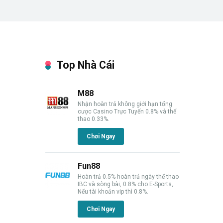
Top Nhà Cái
M88
Nhận hoàn trả không giới hạn tổng
cược Casino Trực Tuyến 0.8% và thể
thao 0.33%.
Chơi Ngay
Fun88
Hoàn trả 0.5% hoàn trả ngày thể thao
IBC và sòng bài, 0.8% cho E-Sports,.
Nếu tài khoản vip thì 0.8%.
Chơi Ngay