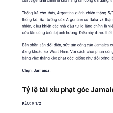
của Argentina chính là khả năng tấn công đa dạng, t
Thống kê cho thấy, Argentina giành chiến thắng 5
thống kê. Bại tướng của Argentina có Italia và thậm
nhiên, điều khiến các nhà đầu tư lo lắng chính là v
sức tấn công biên bị ảnh hưởng. Điều này được thể h
Bên phần sân đối diện, sức tấn công của Jamaica có
đang khoác áo West Ham. Với cách chơi phản công,
bằng việc thắng kèo phạt góc, giống như đội bóng l
Chọn: Jamaica.
Tỷ lệ tài xỉu phạt góc Jama
KÈO: 9 1/2