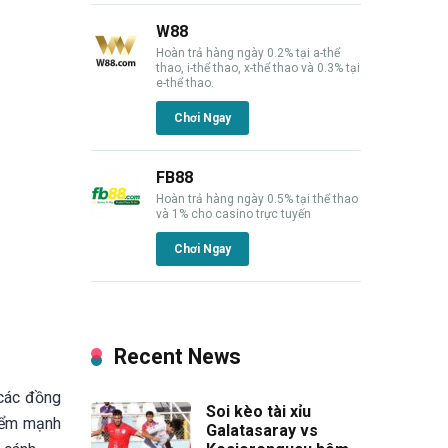
W88
Hoàn trả hàng ngày 0.2% tại a-thể
thao, i-thể thao, x-thể thao và 0.3% tại
e-thể thao.
Chơi Ngay
FB88
Hoàn trả hàng ngày 0.5% tại thể thao
và 1% cho casino trực tuyến
Chơi Ngay
Recent News
 các đồng
Soi kèo tài xỉu
Điểm mạnh
Galatasaray vs