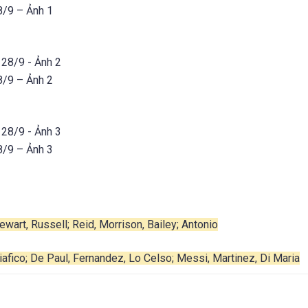
8/9 – Ảnh 1
8/9 – Ảnh 2
8/9 – Ảnh 3
ewart, Russell; Reid, Morrison, Bailey; Antonio
iafico; De Paul, Fernandez, Lo Celso; Messi, Martinez, Di Maria