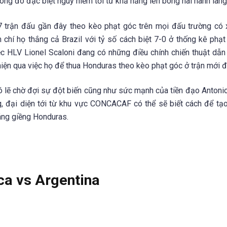
rong đó đặc biệt nguy hiểm tới từ khả năng lên bóng hai hành lang
/7 trận đấu gần đây theo kèo phạt góc trên mọi đấu trường có 
 chí họ thắng cả Brazil với tỷ số cách biệt 7-0 ở thống kê phạt
iệc HLV Lionel Scaloni đang có những điều chính chiến thuật dẫn
iện qua việc họ để thua Honduras theo kèo phạt góc ở trận mới đ
 lẽ chờ đợi sự đột biến cũng như sức mạnh của tiền đạo Antonio
 đại diện tới từ khu vực CONCACAF có thể sẽ biết cách để tạ
áng giềng Honduras.
ica vs Argentina