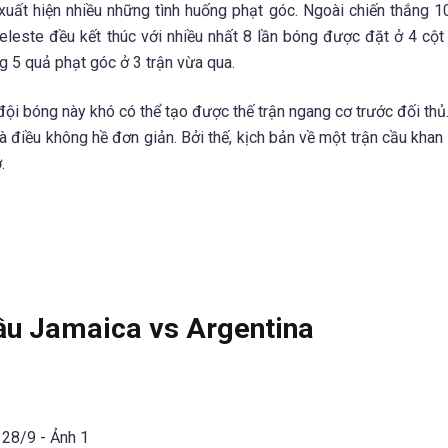
xuất hiện nhiều những tình huống phạt góc. Ngoài chiến thắng 1
celeste đều kết thúc với nhiều nhất 8 lần bóng được đặt ở 4 cột
g 5 quả phạt góc ở 3 trận vừa qua.
đội bóng này khó có thể tạo được thế trận ngang cơ trước đối thủ.
à điều không hề đơn giản. Bởi thế, kịch bản về một trận cầu khan
.
ầu Jamaica vs Argentina