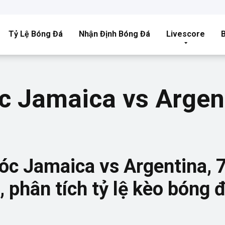
Tỷ Lệ Bóng Đá
Nhận Định Bóng Đá
Livescore
c Jamaica vs Argen
óc Jamaica vs Argentina, 7
 phân tích tỷ lệ kèo bóng 