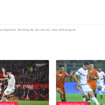
vs Argentina
,
kèo bóng đá
,
keo nha cai
,
nhan dinh bong da
nh Bóng Đá
Nhận Định Bóng Đá