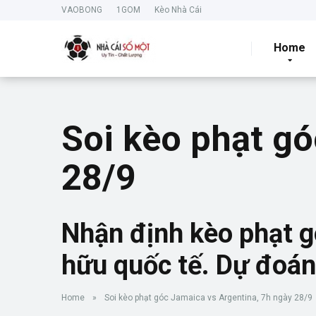
VAOBONG
1GOM
Kèo Nhà Cái
Home
Soi kèo phạt gó
28/9
Nhận định kèo phạt g
hữu quốc tế. Dự đoán,
Home
»
Soi kèo phạt góc Jamaica vs Argentina, 7h ngày 28/9