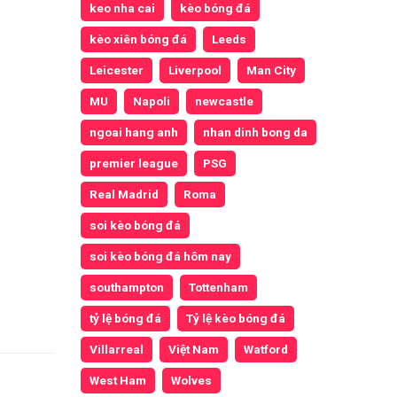
keo nha cai
kèo bóng đá
kèo xiên bóng đá
Leeds
Leicester
Liverpool
Man City
MU
Napoli
newcastle
ngoai hang anh
nhan dinh bong da
premier league
PSG
Real Madrid
Roma
soi kèo bóng đá
soi kèo bóng đá hôm nay
southampton
Tottenham
tỷ lệ bóng đá
Tỷ lệ kèo bóng đá
Villarreal
Việt Nam
Watford
West Ham
Wolves