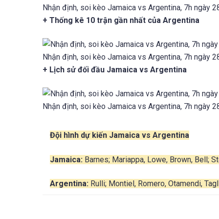
Nhận định, soi kèo Jamaica vs Argentina, 7h ngày 2
+ Thống kê 10 trận gần nhất của Argentina
Nhận định, soi kèo Jamaica vs Argentina, 7h ngày 2
+ Lịch sử đối đầu Jamaica vs Argentina
Nhận định, soi kèo Jamaica vs Argentina, 7h ngày 2
Đội hình dự kiến Jamaica vs Argentina
Jamaica:
Barnes; Mariappa, Lowe, Brown, Bell; St
Argentina:
Rulli; Montiel, Romero, Otamendi, Tagl