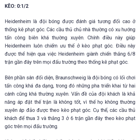
KÈO: 0:1/2
Heidenheim là đội bóng được đánh giá tương đối cao ở
thống kê phạt góc. Các cầu thủ chủ nhà thường có xu hướng
tấn công biên khá thường xuyên. Chính điều này giúp
Heidenheim luôn chiếm ưu thế ở kèo phạt góc. Điều này
được thể hiện qua việc Heidenheim giành chiến thắng 6/8
trận gần đây trên mọi đấu trường theo thống kê phạt góc.
Bên phần sân đối diện, Braunschweig là đội bóng có lối chơi
tấn công khá đa dạng, trong đó những pha triển khai từ hai
cánh cũng khá thường xuyên. Vấn đề của đội khách là khả
năng áp đặt thế trận là không tốt, vì thế họ không thường
xuyên áp đảo được theo kèo phạt góc. Cụ thể, các cầu thủ
khách để thua 3 và thắng 3 ở 6 trận gần đây theo kèo phạt
góc trên mọi đấu trường.