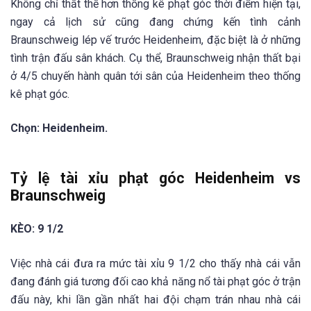
Không chỉ thất thế hơn thống kê phạt góc thời điểm hiện tại,
ngay cả lịch sử cũng đang chứng kến tình cảnh
Braunschweig lép vế trước Heidenheim, đặc biệt là ở những
tình trận đấu sân khách. Cụ thể, Braunschweig nhận thất bại
ở 4/5 chuyến hành quân tới sân của Heidenheim theo thống
kê phạt góc.
Chọn: Heidenheim.
Tỷ lệ tài xỉu phạt góc Heidenheim vs
Braunschweig
KÈO: 9 1/2
Việc nhà cái đưa ra mức tài xỉu 9 1/2 cho thấy nhà cái vẫn
đang đánh giá tương đối cao khả năng nổ tài phạt góc ở trận
đấu này, khi lần gần nhất hai đội chạm trán nhau nhà cái