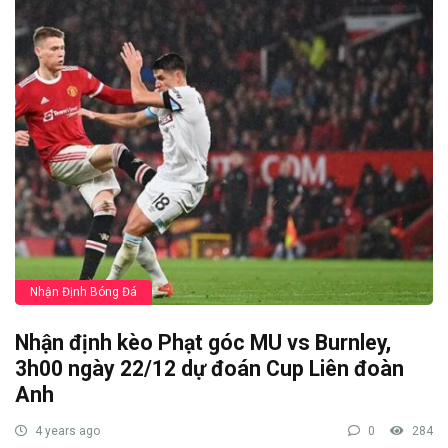
Nhận Định Bóng Đá
Nhận định kèo Phạt góc MU vs Burnley,
3h00 ngày 22/12 dự đoán Cup Liên đoàn
Anh
4 years ago
0
284