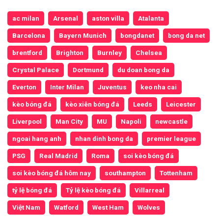
ac milan
Arsenal
aston villa
Atalanta
Barcelona
Bayern Munich
bongdanet
bong da net
brentford
Brighton
Burnley
Chelsea
Crystal Palace
Dortmund
du doan bong da
Everton
Inter Milan
Juventus
keo nha cai
kèo bóng đá
kèo xiên bóng đá
Leeds
Leicester
Liverpool
Man City
MU
Napoli
newcastle
ngoai hang anh
nhan dinh bong da
premier league
PSG
Real Madrid
Roma
soi kèo bóng đá
soi kèo bóng đá hôm nay
southampton
Tottenham
tỷ lệ bóng đá
Tỷ lệ kèo bóng đá
Villarreal
Việt Nam
Watford
West Ham
Wolves