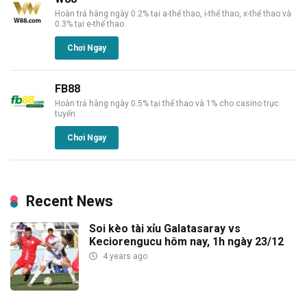
Hoàn trả hàng ngày 0.2% tại a-thể thao, i-thể thao, x-thể thao và
0.3% tại e-thể thao.
Chơi Ngay
FB88
Hoàn trả hàng ngày 0.5% tại thể thao và 1% cho casino trực
tuyến
Chơi Ngay
Recent News
Soi kèo tài xỉu Galatasaray vs
Keciorengucu hôm nay, 1h ngày 23/12
4 years ago