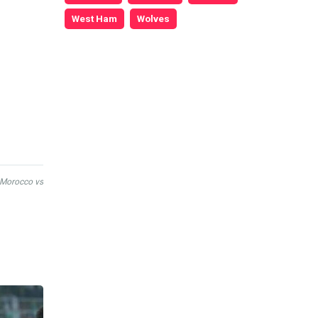
West Ham
Wolves
ệ Morocco vs