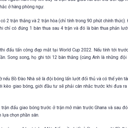
chắc ở hàng phòng ngự.
ó 2 trận thắng và 2 trận hòa (chỉ tính trong 90 phút chính thức).
i chỉ có đúng 1 bàn thua sau 4 trận và đó là bàn thua phản lướ
thi đấu tấn công đẹp mắt tại World Cup 2022. Nếu tính tới trướ
lần. Song song, họ ghi tới 12 bàn thắng (cùng Anh là những đội
 nếu Bồ Đào Nhà sẽ là đội bóng lấn lướt đối thủ và có thể yên t
i kèo giao bóng, giới đầu tư sẽ phải cân nhắc trước khi đưa ra
trận đấu giao bóng trước ở trận mở màn trước Ghana và sau đó 
nh lựa chọn phần sân.