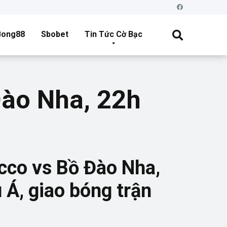
Bong88
Sbobet
Tin Tức Cờ Bạc
Đào Nha, 22h
cco vs Bồ Đào Nha,
 Á, giao bóng trận