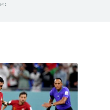
10/12