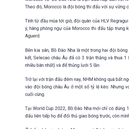
Theo đó, Morocco là đội bóng thi đấu với sự vững 
Tính từ đầu mùa tới giờ, đội quân của HLV Regragui c
ý, hàng phòng ngự của Morocco thi đấu tập trung kh
Aguerd.
Bên kia sân, Bồ Đào Nha là một trong hai đội bóng 
kết, Selecao châu Âu đã có 3 trận thắng và thua 1 
nhiều bàn nhất) và để thủng lưới 5 lần.
Trở lại với trận đấu đêm nay, NHM không quá bất ngờ
vào đội bóng châu Âu ở một số tỷ lệ kèo. Nhưng vớ
cuối cùng.
Tại World Cup 2022, Bồ Đào Nha mới chỉ có đúng 1 
đấu liên tiếp họ để đối thủ giao bóng trước, còn mì