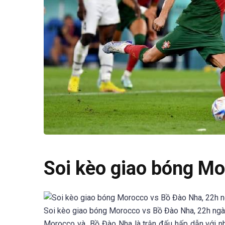
Soi kèo giao bóng M
Soi kèo giao bóng Morocco vs Bồ Đào Nha, 22h ngà
Morocco và Bồ Đào Nha là trận đấu hấp dẫn với nhi