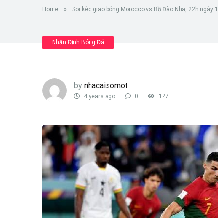
Home
»
Soi kèo giao bóng Morocco vs Bồ Đào Nha, 22h ngày 
Nhận Định Bóng Đá
by
nhacaisomot
4 years ago
0
127