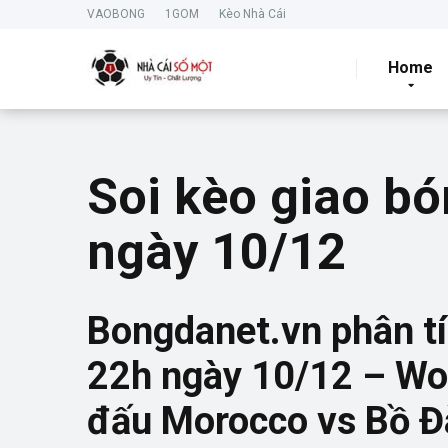
VAOBONG
1GOM
Kèo Nhà Cái
Home
Soi kèo giao b
ngày 10/12
Bongdanet.vn phân tí
22h ngày 10/12 – Wor
đấu Morocco vs Bồ Đà