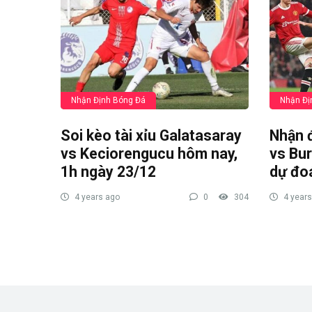
Nhận Định Bóng Đá
Nhận Đị
Soi kèo tài xỉu Galatasaray
Nhận 
vs Keciorengucu hôm nay,
vs Bur
1h ngày 23/12
dự đo
4 years ago
0
304
4 years