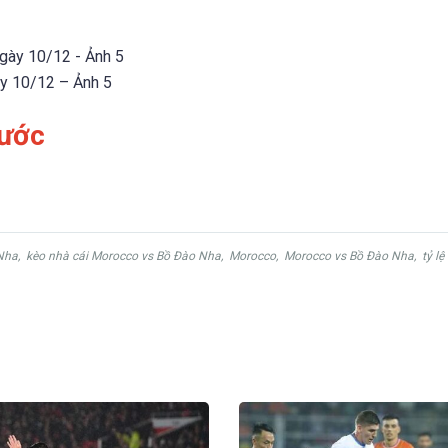
y 10/12 – Ảnh 5
rước
Nha
,
kèo nhà cái Morocco vs Bồ Đào Nha
,
Morocco
,
Morocco vs Bồ Đào Nha
,
tỷ l