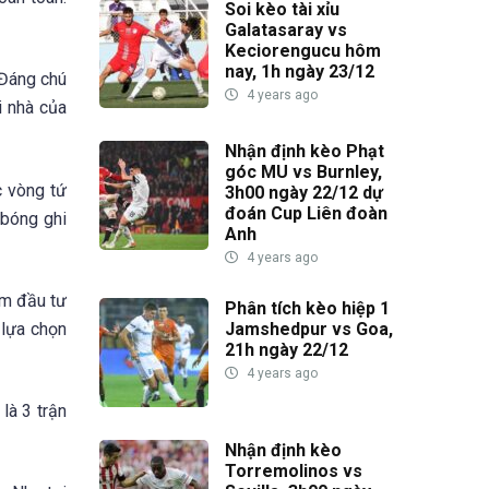
Soi kèo tài xỉu
Galatasaray vs
Keciorengucu hôm
nay, 1h ngày 23/12
 Đáng chú
4 years ago
i nhà của
Nhận định kèo Phạt
góc MU vs Burnley,
c vòng tứ
3h00 ngày 22/12 dự
đoán Cup Liên đoàn
 bóng ghi
Anh
4 years ago
âm đầu tư
Phân tích kèo hiệp 1
 lựa chọn
Jamshedpur vs Goa,
21h ngày 22/12
4 years ago
là 3 trận
Nhận định kèo
Torremolinos vs