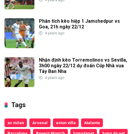
Phân tích kèo hiệp 1 Jamshedpur vs
Goa, 21h ngày 22/12
4 years ago
Nhận định kèo Torremolinos vs Sevilla,
3h00 ngày 22/12 dự đoán Cúp Nhà vua
Tây Ban Nha
4 years ago
Tags
ac milan
Arsenal
aston villa
Atalanta
Barcelona
Bayern Munich
bongdanet
bong da net