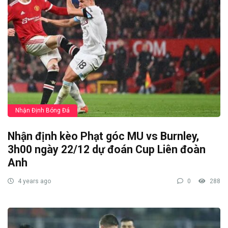
Nhận Định Bóng Đá
Nhận định kèo Phạt góc MU vs Burnley,
3h00 ngày 22/12 dự đoán Cup Liên đoàn
Anh
4 years ago
0
288