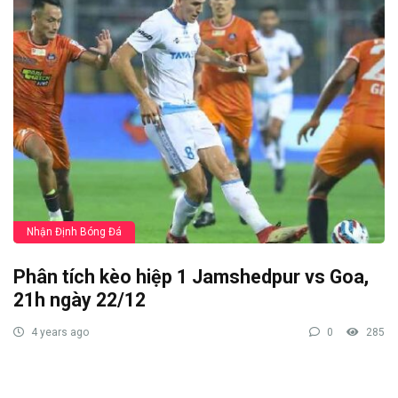
Nhận Định Bóng Đá
Phân tích kèo hiệp 1 Jamshedpur vs Goa,
21h ngày 22/12
4 years ago
0
285