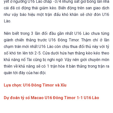
yết ở ngưỡng U16 Lào chấp -3/4 nhưng sát giờ bóng lăn nhà
cái đã có động thái giảm kèo. Biến động trên san giao dịch
như vậy báo hiệu một trận đấu khó khăn sẽ chờ đón U16
Lào.
Nên biết trong 3 lần đối đầu gần nhất U16 Lào chưa từng
giành chiến thắng trước U16 Đông Timor. Thậm chí ở lần
chạm trán mới nhất U16 Lào còn chịu thua đối thủ này với tỷ
số khó tin lên tới 2-5. Cửa dưới hứa hẹn thắng kèo kéo theo
khả năng nổ Tài cũng bị nghi ngờ. Vậy nên giới chuyên môn
thiên về khả năng sẽ có 1 trận hòa ít bàn thắng trong trận ra
quân tới đây của hai đội.
Lựa chọn: U16 Đông Timor và Xỉu
Dự đoán tỷ số Macao U16 Đông Timor 1-1 U16 Lào