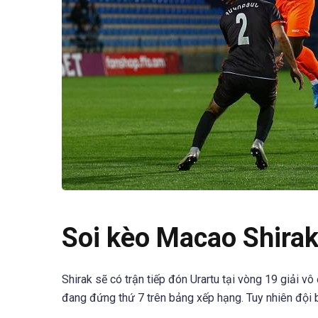
Soi kèo Macao Shirak
Shirak sẽ có trận tiếp đón Urartu tại vòng 19 giải v
đang đứng thứ 7 trên bảng xếp hạng. Tuy nhiên đội