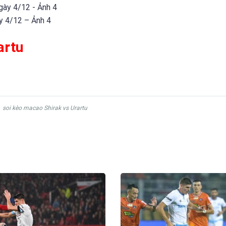
y 4/12 – Ảnh 4
artu
,
soi kèo macao Shirak vs Urartu