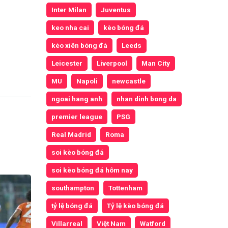
Inter Milan
Juventus
keo nha cai
kèo bóng đá
kèo xiên bóng đá
Leeds
Leicester
Liverpool
Man City
MU
Napoli
newcastle
ngoai hang anh
nhan dinh bong da
premier league
PSG
Real Madrid
Roma
soi kèo bóng đá
soi kèo bóng đá hôm nay
southampton
Tottenham
tỷ lệ bóng đá
Tỷ lệ kèo bóng đá
Villarreal
Việt Nam
Watford