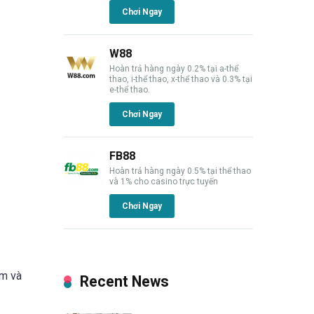
Chơi Ngay
W88
Hoàn trả hàng ngày 0.2% tại a-thể
thao, i-thể thao, x-thể thao và 0.3% tại
e-thể thao.
Chơi Ngay
FB88
Hoàn trả hàng ngày 0.5% tại thể thao
và 1% cho casino trực tuyến
Chơi Ngay
ểm và
Recent News