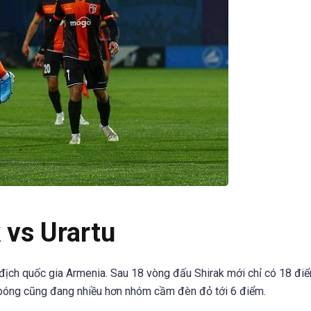
 vs Urartu
ô địch quốc gia Armenia. Sau 18 vòng đấu Shirak mới chỉ có 18 đi
 bóng cũng đang nhiều hơn nhóm cầm đèn đỏ tới 6 điểm.