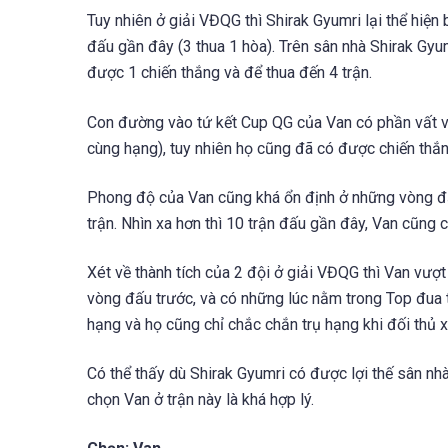
Tuy nhiên ở giải VĐQG thì Shirak Gyumri lại thể hiệ
đấu gần đây (3 thua 1 hòa). Trên sân nhà Shirak Gyu
được 1 chiến thắng và để thua đến 4 trận.
Con đường vào tứ kết Cup QG của Van có phần vất vả
cùng hạng), tuy nhiên họ cũng đã có được chiến thắn
Phong độ của Van cũng khá ổn định ở những vòng đấ
trận. Nhìn xa hơn thì 10 trận đấu gần đây, Van cũng 
Xét về thành tích của 2 đội ở giải VĐQG thì Van vượt 
vòng đấu trước, và có những lúc nằm trong Top đua t
hạng và họ cũng chỉ chắc chắn trụ hạng khi đối thủ x
Có thể thấy dù Shirak Gyumri có được lợi thế sân nh
chọn Van ở trận này là khá hợp lý.