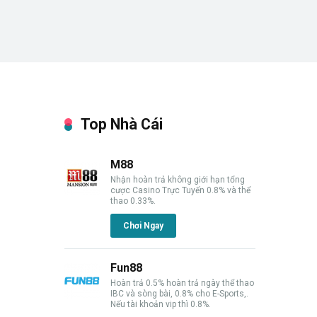
Top Nhà Cái
M88
Nhận hoàn trả không giới hạn tổng
cược Casino Trực Tuyến 0.8% và thể
thao 0.33%.
Chơi Ngay
Fun88
Hoàn trả 0.5% hoàn trả ngày thể thao
IBC và sòng bài, 0.8% cho E-Sports,.
Nếu tài khoản vip thì 0.8%.