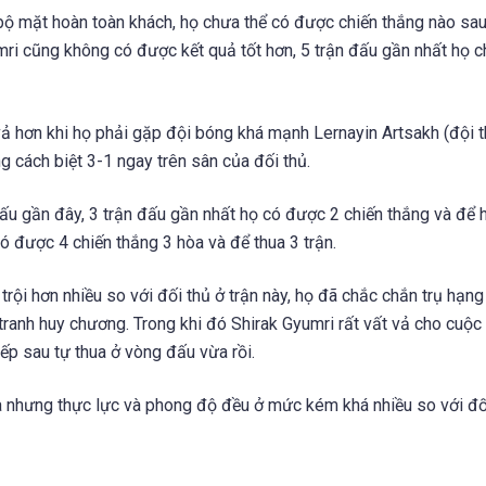
n bộ mặt hoàn toàn khách, họ chưa thể có được chiến thắng nào sa
mri cũng không có được kết quả tốt hơn, 5 trận đấu gần nhất họ c
 hơn khi họ phải gặp đội bóng khá mạnh Lernayin Artsakh (đội t
g cách biệt 3-1 ngay trên sân của đối thủ.
u gần đây, 3 trận đấu gần nhất họ có được 2 chiến thắng và để 
có được 4 chiến thắng 3 hòa và để thua 3 trận.
trội hơn nhiều so với đối thủ ở trận này, họ đã chắc chắn trụ hạng
ranh huy chương. Trong khi đó Shirak Gyumri rất vất vả cho cuộc 
ếp sau tự thua ở vòng đấu vừa rồi.
à nhưng thực lực và phong độ đều ở mức kém khá nhiều so với đối