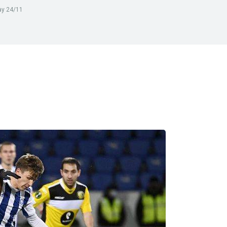
ày 24/11