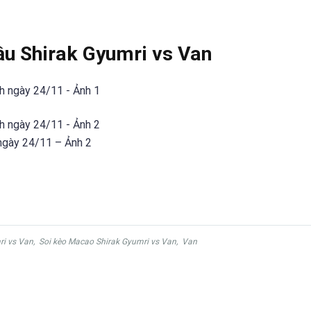
ầu Shirak Gyumri vs Van
ngày 24/11 – Ảnh 2
ri vs Van
,
Soi kèo Macao Shirak Gyumri vs Van
,
Van