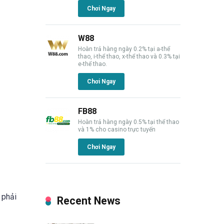
Chơi Ngay
W88
Hoàn trả hàng ngày 0.2% tại a-thể
thao, i-thể thao, x-thể thao và 0.3% tại
e-thể thao.
Chơi Ngay
FB88
Hoàn trả hàng ngày 0.5% tại thể thao
và 1% cho casino trực tuyến
Chơi Ngay
 phải
Recent News