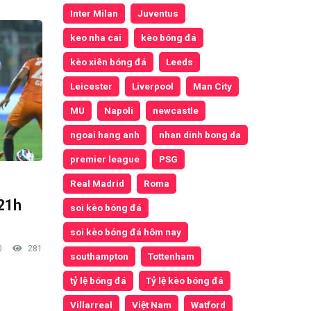
Inter Milan
Juventus
keo nha cai
kèo bóng đá
kèo xiên bóng đá
Leeds
Leicester
Liverpool
Man City
MU
Napoli
newcastle
ngoai hang anh
nhan dinh bong da
premier league
PSG
Real Madrid
Roma
21h
soi kèo bóng đá
soi kèo bóng đá hôm nay
0
281
southampton
Tottenham
tỷ lệ bóng đá
Tỷ lệ kèo bóng đá
Villarreal
Việt Nam
Watford