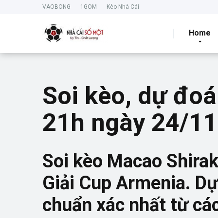
VAOBONG
1GOM
Kèo Nhà Cái
Home
Soi kèo, dự đo
21h ngày 24/11
Soi kèo Macao Shirak
Giải Cup Armenia. Dự
chuẩn xác nhất từ cá