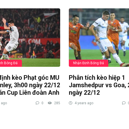
nh Bóng Đá
Nhận Định Bóng Đá
định kèo Phạt góc MU
Phân tích kèo hiệp 1
nley, 3h00 ngày 22/12
Jamshedpur vs Goa, 
án Cup Liên đoàn Anh
ngày 22/12
 ago
0
285
4 years ago