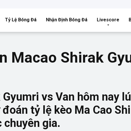
Tỷ Lệ Bóng Đá
Nhận Định Bóng Đá
Livescore
án Macao Shirak Gyu
 Gyumri vs Van hôm nay l
 đoán tỷ lệ kèo Ma Cao Sh
c chuyên gia.