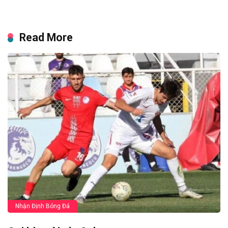
Read More
Nhận Định Bóng Đá