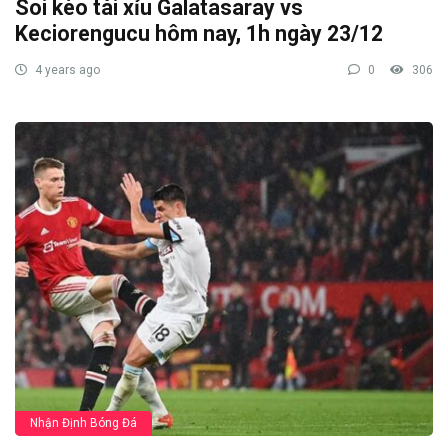
Soi kèo tài xỉu Galatasaray vs
Keciorengucu hôm nay, 1h ngày 23/12
4 years ago
0
306
Nhận Định Bóng Đá