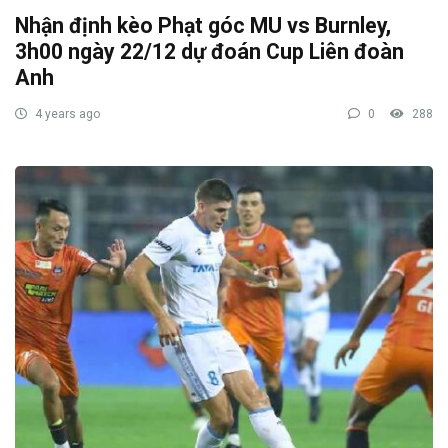
Nhận định kèo Phạt góc MU vs Burnley,
3h00 ngày 22/12 dự đoán Cup Liên đoàn
Anh
4 years ago
0
288