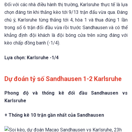
Đối với các nhà điều hành thị trường, Karlsruhe thực tế là lựa
chọn đáng tin khi thắng kèo tới 9/13 trận đấu vừa qua. Đáng
chú ý, Karlsruhe từng thắng tới 4, hòa 1 và thua đúng 1 lần
trong số 6 trận đối đầu vừa rồi trước Sandhausen và có thể
khẳng định đội khách là đội bóng cửa trên xứng đáng với
kèo chấp đồng banh (-1/4).
Lựa chọn: Karlsruhe -1/4
Dự đoán tỷ số Sandhausen 1-2 Karlsruhe
Phong độ và thống kê đối đầu Sandhausen vs
Karlsruhe
+ Thống kê 10 trận gần nhất của Sandhausen