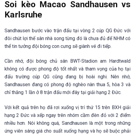
Soi kèo Macao Sandhausen vs
Karlsruhe
Sandhausen bước vào trận đấu tại vòng 2 cúp QG Đức với
đôi chút lợi thế sân nhà song từng đó là chưa đủ để NHM có
thể tin tưởng đội bóng con cưng sẽ giành vé đi tiếp.
Cần nhớ, đội bóng chủ sân BWT-Stadion am Hardtwald
không có được phong độ tốt nhất và tham vọng của họ tại
đấu trường cúp QG cũng đang bị hoài nghi. Nên nhớ,
Sandhausen đang có phong độ nghèo nàn thua 5, hòa 3 và
chỉ thắng 1 lần ở 8 trận đấu mới đây tại giải hạng 2 Đức.
Với kết quả trên họ đã rơi xuống vị trí thứ 15 trên BXH giải
hạng 2 Đức và xếp ngay trên nhóm cầm đèn đỏ với 2 điểm
nhiều hơn. Nói không quá, Sandhausen là một trong những
ứng viên sáng giá cho suất xuống hạng và họ sẽ buộc phải