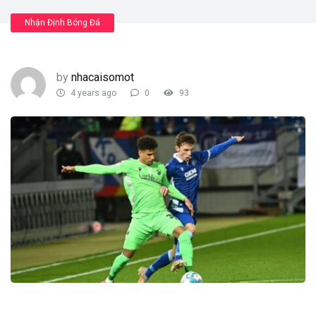
Nhận Định Bóng Đá
by
nhacaisomot
4 years ago
0
93