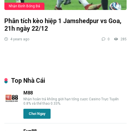
Nhận Định Bóng Đá
Phân tích kèo hiệp 1 Jamshedpur vs Goa,
21h ngày 22/12
4 years ago
0
285
Top Nhà Cái
M88
Nhận hoàn trả không giới hạn tổng cược Casino Trực Tuyến
0.8% và thể thao 0.33%.
Chơi Ngay