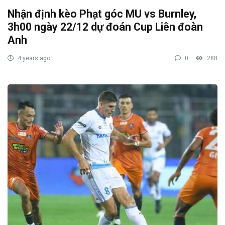
Nhận định kèo Phạt góc MU vs Burnley,
3h00 ngày 22/12 dự đoán Cup Liên đoàn
Anh
4 years ago
0
288