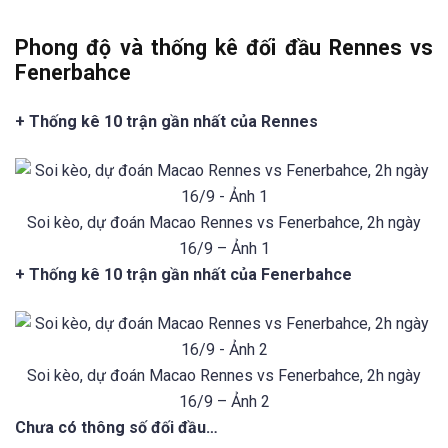
Phong độ và thống kê đối đầu Rennes vs
Fenerbahce
+ Thống kê 10 trận gần nhất của Rennes
Soi kèo, dự đoán Macao Rennes vs Fenerbahce, 2h ngày
16/9 – Ảnh 1
+ Thống kê 10 trận gần nhất của Fenerbahce
Soi kèo, dự đoán Macao Rennes vs Fenerbahce, 2h ngày
16/9 – Ảnh 2
Chưa có thông số đối đầu…