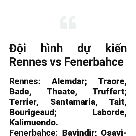
Đội hình dự kiến
Rennes vs Fenerbahce
Rennes:
Alemdar; Traore,
Bade, Theate, Truffert;
Terrier, Santamaria, Tait,
Bourigeaud; Laborde,
Kalimuendo.
Fenerbahce:
Bayindir; Osayi-