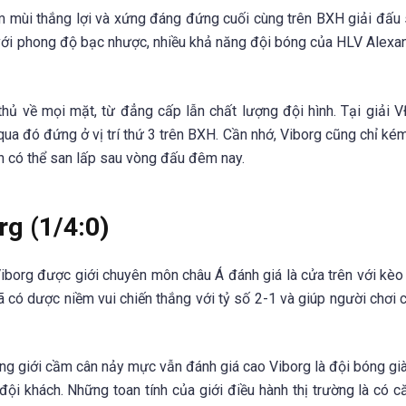
ếm mùi thắng lợi và xứng đáng đứng cuối cùng trên BXH giải đấu
 với phong độ bạc nhược, nhiều khả năng đội bóng của HLV Alex
 thủ về mọi mặt, từ đẳng cấp lẫn chất lượng đội hình. Tại giải
qua đó đứng ở vị trí thứ 3 trên BXH. Cần nhớ, Viborg cũng chỉ ké
 có thể san lấp sau vòng đấu đêm nay.
rg (1/4:0)
, Viborg được giới chuyên môn châu Á đánh giá là cửa trên với kèo
đã có dược niềm vui chiến thắng với tỷ số 2-1 và giúp người chơi c
 song giới cầm cân nảy mực vẫn đánh giá cao Viborg là đội bóng gi
ội khách. Những toan tính của giới điều hành thị trường là có c