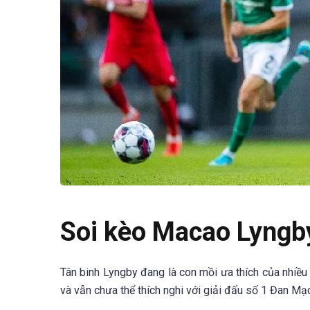
Soi kèo Macao Lyngb
Tân binh Lyngby đang là con mồi ưa thích của nhiề
và vẫn chưa thể thích nghi với giải đấu số 1 Đan Mạc