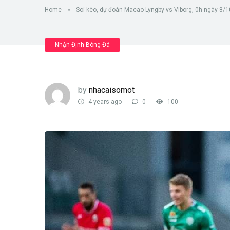
Home
»
Soi kèo, dự đoán Macao Lyngby vs Viborg, 0h ngày 8/1
Nhận Định Bóng Đá
by
nhacaisomot
4 years ago
0
100