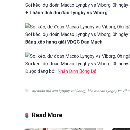
Soi kèo, dự đoán Macao Lyngby vs Viborg, 0h ngày
+ Thành tích đối đầu Lyngby vs Viborg
Soi kèo, dự đoán Macao Lyngby vs Viborg, 0h ngày
Bảng xếp hạng giải VĐQG Đan Mạch
Soi kèo, dự đoán Macao Lyngby vs Viborg, 0h ngày
Được đăng bởi:
Nhận Định Bóng Đá
dự đoán ma cao Lyngby vs Viborg
,
kèo macao Lyngby vs Vibo
Read More