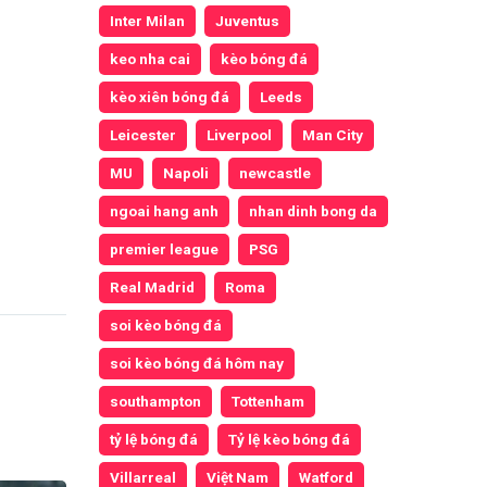
Inter Milan
Juventus
keo nha cai
kèo bóng đá
kèo xiên bóng đá
Leeds
Leicester
Liverpool
Man City
MU
Napoli
newcastle
ngoai hang anh
nhan dinh bong da
premier league
PSG
Real Madrid
Roma
soi kèo bóng đá
soi kèo bóng đá hôm nay
southampton
Tottenham
tỷ lệ bóng đá
Tỷ lệ kèo bóng đá
Villarreal
Việt Nam
Watford