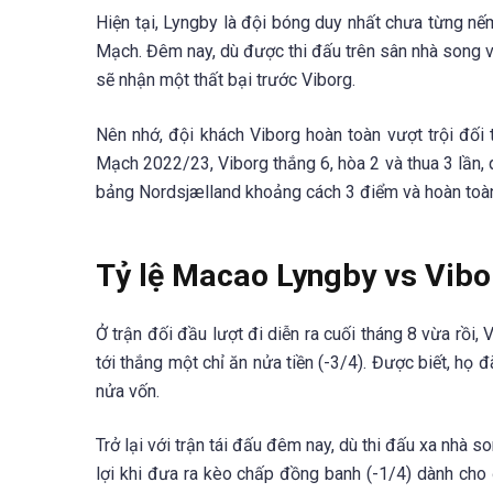
Hiện tại, Lyngby là đội bóng duy nhất chưa từng n
Mạch. Đêm nay, dù được thi đấu trên sân nhà song
sẽ nhận một thất bại trước Viborg.
Nên nhớ, đội khách Viborg hoàn toàn vượt trội đối
Mạch 2022/23, Viborg thắng 6, hòa 2 và thua 3 lần, 
bảng Nordsjælland khoảng cách 3 điểm và hoàn toàn
Tỷ lệ Macao Lyngby vs Vibo
Ở trận đối đầu lượt đi diễn ra cuối tháng 8 vừa rồi
tới thắng một chỉ ăn nửa tiền (-3/4). Được biết, họ 
nửa vốn.
Trở lại với trận tái đấu đêm nay, dù thi đấu xa nhà
lợi khi đưa ra kèo chấp đồng banh (-1/4) dành cho đ