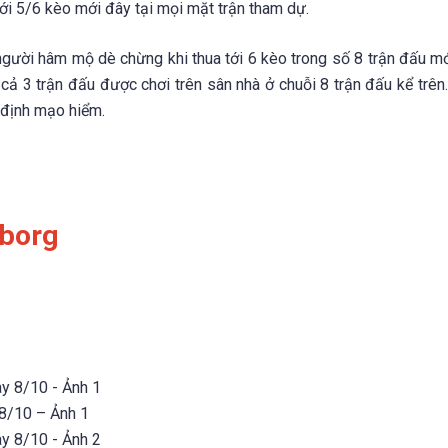
i 5/6 kèo mới đây tại mọi mặt trận tham dự.
u người hâm mộ dè chừng khi thua tới 6 kèo trong số 8 trận đấu mớ
ả 3 trận đấu được chơi trên sân nhà ở chuỗi 8 trận đấu kể trên.
 định mạo hiểm.
iborg
 8/10 – Ảnh 1