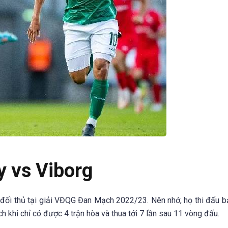
y vs Viborg
u đối thủ tại giải VĐQG Đan Mạch 2022/23. Nên nhớ, họ thi đấu 
h khi chỉ có được 4 trận hòa và thua tới 7 lần sau 11 vòng đấu.