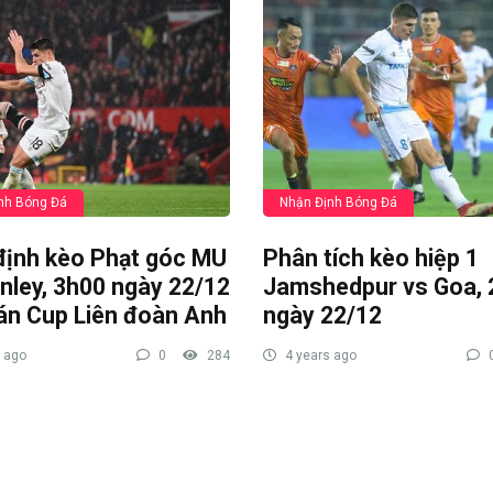
nh Bóng Đá
Nhận Định Bóng Đá
định kèo Phạt góc MU
Phân tích kèo hiệp 1
nley, 3h00 ngày 22/12
Jamshedpur vs Goa, 
án Cup Liên đoàn Anh
ngày 22/12
 ago
0
284
4 years ago