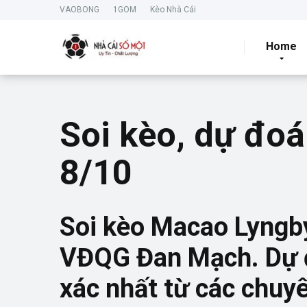
VAOBONG
1GOM
Kèo Nhà Cái
Home
Soi kèo, dự đo
8/10
Soi kèo Macao Lyngby
VĐQG Đan Mạch. Dự đ
xác nhất từ các chuyê