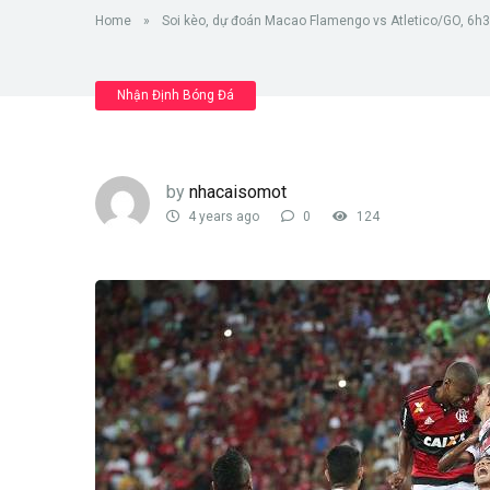
Home
»
Soi kèo, dự đoán Macao Flamengo vs Atletico/GO, 6h
Nhận Định Bóng Đá
by
nhacaisomot
4 years ago
0
124