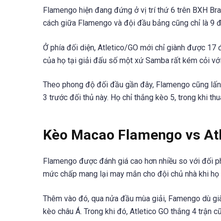
Flamengo hiện đang đứng ở vị trí thứ 6 trên BXH Bra
cách giữa Flamengo và đội đầu bảng cũng chỉ là 9 đi
Ở phía đối diện, Atletico/GO mới chỉ giành được 17 đ
của họ tại giải đấu số một xứ Samba rất kém cỏi với 5
Theo phong độ đối đầu gần đây, Flamengo cũng lấn l
3 trước đối thủ này. Họ chỉ thắng kèo 5, trong khi th
Kèo Macao Flamengo vs Atle
Flamengo được đánh giá cao hơn nhiều so với đối phư
mức chấp mang lại may mắn cho đội chủ nhà khi họ t
Thêm vào đó, qua nửa đầu mùa giải, Famengo dù giàn
kèo châu Á. Trong khi đó, Atletico GO thắng 4 trận 