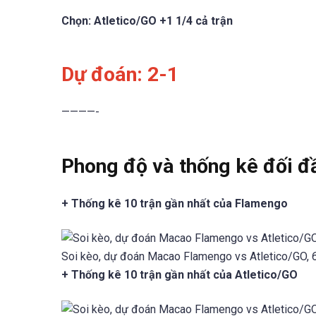
Chọn: Atletico/GO +1 1/4 cả trận
Dự đoán: 2-1
————-
Phong độ và thống kê đối đ
+ Thống kê 10 trận gần nhất của Flamengo
Soi kèo, dự đoán Macao Flamengo vs Atletico/GO, 
+ Thống kê 10 trận gần nhất của Atletico/GO