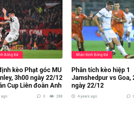
nh Bóng Đá
Nhận Định Bóng Đá
định kèo Phạt góc MU
Phân tích kèo hiệp 1
nley, 3h00 ngày 22/12
Jamshedpur vs Goa, 
án Cup Liên đoàn Anh
ngày 22/12
 ago
0
288
4 years ago