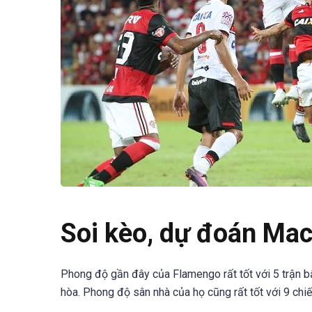
Soi kèo, dự đoán Ma
Phong độ gần đây của Flamengo rất tốt với 5 trận bất
hòa. Phong độ sân nhà của họ cũng rất tốt với 9 chiế