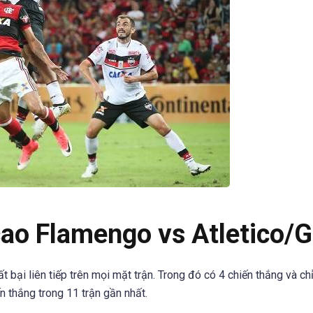
cao Flamengo vs Atletico/
 bại liên tiếp trên mọi mặt trận. Trong đó có 4 chiến thắng và chỉ
n thắng trong 11 trận gần nhất.