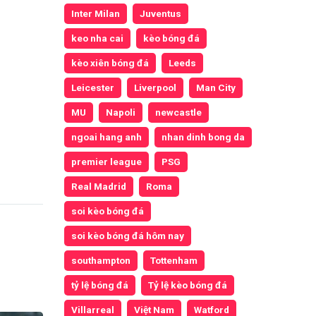
Inter Milan
Juventus
keo nha cai
kèo bóng đá
kèo xiên bóng đá
Leeds
Leicester
Liverpool
Man City
MU
Napoli
newcastle
ngoai hang anh
nhan dinh bong da
premier league
PSG
Real Madrid
Roma
soi kèo bóng đá
soi kèo bóng đá hôm nay
southampton
Tottenham
tỷ lệ bóng đá
Tỷ lệ kèo bóng đá
Villarreal
Việt Nam
Watford