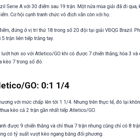
zil Serie A với 30 điểm sau 19 trận. Một nửa mùa giải đã đi qua,
ểm. Cơ hội cạnh tranh chức vô địch vẫn còn với họ.
iểm, đứng ở vị trí thứ 18 trong số 20 đội tại giải VĐQG Brazil. 
 trận liên tiếp trắng tay.
ướt hơn so với Atletico/GO khi có được 7 chiến thắng, hòa 3 và 
ua kèo 7 trong số đó.
tico/GO: 0:1 1/4
ơng với mức chấp lên tới 1 1/4. Nhưng trên thực tế, đó lại khôn
hua kèo cả 2 trận gần nhất tiếp Atletico/GO.
h được 9 chiến thắng và chỉ thua 7 trận nhưng cũng chỉ có 8 trậ
cũng có tỷ suất vượt kèo ngang bằng đối phương.