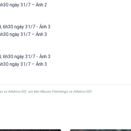
6h30 ngày 31/7 – Ảnh 2
6h30 ngày 31/7 – Ảnh 3
6h30 ngày 31/7 – Ảnh 3
 vs Atletico/GO
,
soi kèo Macao Flamengo vs Atletico/GO