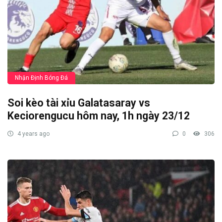
Nhận Định Bóng Đá
Soi kèo tài xỉu Galatasaray vs
Keciorengucu hôm nay, 1h ngày 23/12
4 years ago
0
306