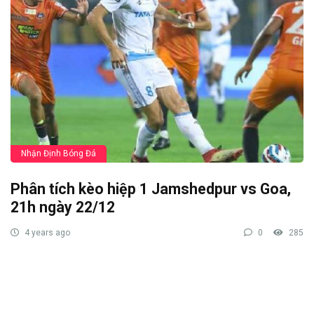
Nhận Định Bóng Đá
Phân tích kèo hiệp 1 Jamshedpur vs Goa,
21h ngày 22/12
4 years ago
0
285