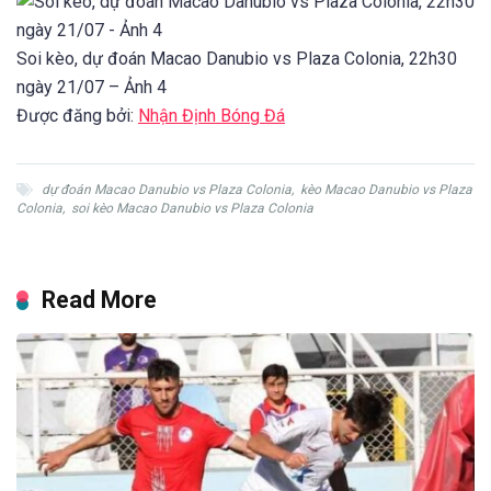
Soi kèo, dự đoán Macao Danubio vs Plaza Colonia, 22h30
ngày 21/07 – Ảnh 4
Được đăng bởi:
Nhận Định Bóng Đá
dự đoán Macao Danubio vs Plaza Colonia
,
kèo Macao Danubio vs Plaza
Colonia
,
soi kèo Macao Danubio vs Plaza Colonia
Read More