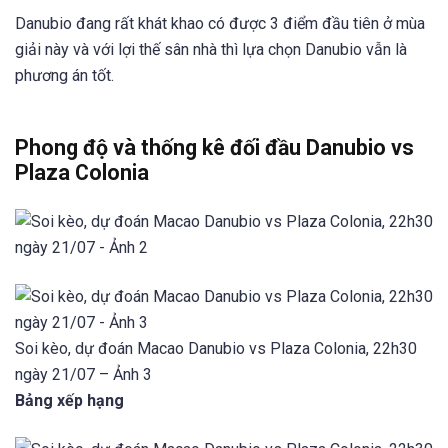
Danubio đang rất khát khao có được 3 điểm đầu tiên ở mùa
giải này và với lợi thế sân nhà thì lựa chọn Danubio vẫn là
phương án tốt.
Phong độ và thống kê đối đầu Danubio vs
Plaza Colonia
Soi kèo, dự đoán Macao Danubio vs Plaza Colonia, 22h30
ngày 21/07 – Ảnh 3
Bảng xếp hạng