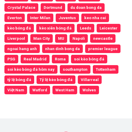
Crystal Palace
Dortmund
du doan bong da
Everton
Inter Milan
Juventus
keo nha cai
kèo bóng đá
kèo xiên bóng đá
Leeds
Leicester
Liverpool
Man City
MU
Napoli
newcastle
ngoai hang anh
nhan dinh bong da
premier league
PSG
Real Madrid
Roma
soi kèo bóng đá
soi kèo bóng đá hôm nay
southampton
Tottenham
tỷ lệ bóng đá
Tỷ lệ kèo bóng đá
Villarreal
Việt Nam
Watford
West Ham
Wolves