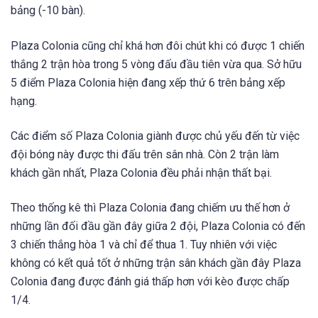
bảng (-10 bàn).
Plaza Colonia cũng chỉ khá hơn đôi chút khi có được 1 chiến
thắng 2 trận hòa trong 5 vòng đấu đầu tiên vừa qua. Sở hữu
5 điểm Plaza Colonia hiện đang xếp thứ 6 trên bảng xếp
hạng.
Các điểm số Plaza Colonia giành được chủ yếu đến từ việc
đội bóng này được thi đấu trên sân nhà. Còn 2 trận làm
khách gần nhất, Plaza Colonia đều phải nhận thất bại.
Theo thống kê thì Plaza Colonia đang chiếm ưu thế hơn ở
những lần đối đầu gần đây giữa 2 đội, Plaza Colonia có đến
3 chiến thắng hòa 1 và chỉ để thua 1. Tuy nhiên với việc
không có kết quả tốt ở những trận sân khách gần đây Plaza
Colonia đang được đánh giá thấp hơn với kèo được chấp
1/4.