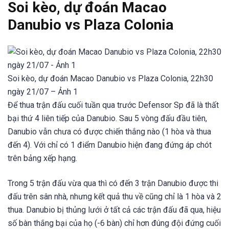
Soi kèo, dự đoán Macao
Danubio vs Plaza Colonia
Soi kèo, dự đoán Macao Danubio vs Plaza Colonia, 22h30
ngày 21/07 – Ảnh 1
Để thua trận đấu cuối tuần qua trước Defensor Sp đã là thất
bại thứ 4 liên tiếp của Danubio. Sau 5 vòng đấu đầu tiên,
Danubio vẫn chưa có được chiến thắng nào (1 hòa và thua
đến 4). Với chỉ có 1 điểm Danubio hiện đang đứng áp chót
trên bảng xếp hạng.
Trong 5 trận đấu vừa qua thì có đến 3 trận Danubio được thi
đấu trên sân nhà, nhưng kết quả thu về cũng chỉ là 1 hòa và 2
thua. Danubio bị thủng lưới ở tất cả các trận đấu đã qua, hiệu
số bàn thắng bại của họ (-6 bàn) chỉ hơn đúng đội đứng cuối