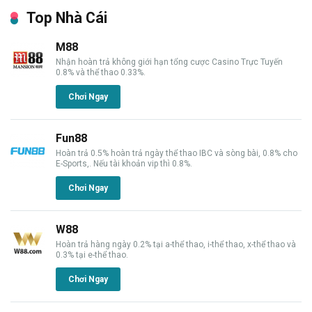
Top Nhà Cái
M88
Nhận hoàn trả không giới hạn tổng cược Casino Trực Tuyến
0.8% và thể thao 0.33%.
Chơi Ngay
Fun88
Hoàn trả 0.5% hoàn trả ngày thể thao IBC và sòng bài, 0.8% cho
E-Sports,. Nếu tài khoản vip thì 0.8%.
Chơi Ngay
W88
Hoàn trả hàng ngày 0.2% tại a-thể thao, i-thể thao, x-thể thao và
0.3% tại e-thể thao.
Chơi Ngay