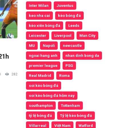
Inter Milan
Juventus
keo nha cai
kèo bóng đá
kèo xiên bóng đá
Leeds
Leicester
Liverpool
Man City
MU
Napoli
newcastle
21h
ngoai hang anh
nhan dinh bong da
premier league
PSG
0
282
Real Madrid
Roma
soi kèo bóng đá
soi kèo bóng đá hôm nay
southampton
Tottenham
tỷ lệ bóng đá
Tỷ lệ kèo bóng đá
Villarreal
Việt Nam
Watford