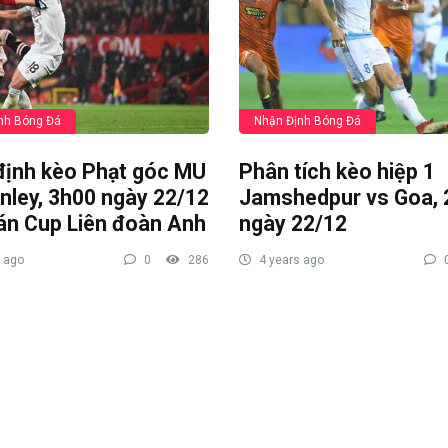
nh Bóng Đá
Nhận Định Bóng Đá
định kèo Phạt góc MU
Phân tích kèo hiệp 1
nley, 3h00 ngày 22/12
Jamshedpur vs Goa, 
án Cup Liên đoàn Anh
ngày 22/12
 ago
0
286
4 years ago