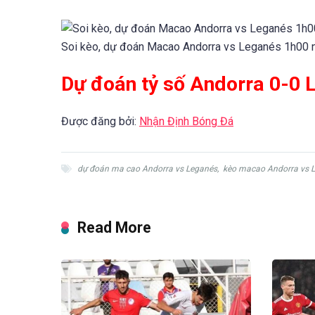
Soi kèo, dự đoán Macao Andorra vs Leganés 1h00 
Dự đoán tỷ số Andorra 0-0 
Được đăng bởi:
Nhận Định Bóng Đá
dự đoán ma cao Andorra vs Leganés
,
kèo macao Andorra vs 
Read More