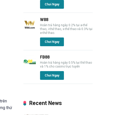
Chơi Ngay
W88
Hoàn trả hàng ngày 0.2% tại a-thể
thao, i-thể thao, x-thể thao và 0.3% tại
e-thể thao.
Chơi Ngay
FB88
Hoàn trả hàng ngày 0.5% tại thể thao
và 1% cho casino trực tuyến
Chơi Ngay
trên
Recent News
ứng thứ