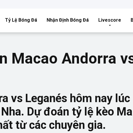
Tỷ Lệ Bóng Đá
Nhận Định Bóng Đá
Livescore
án Macao Andorra v
ra vs Leganés hôm nay lúc
n Nha. Dự đoán tỷ lệ kèo M
ất từ các chuyên gia.