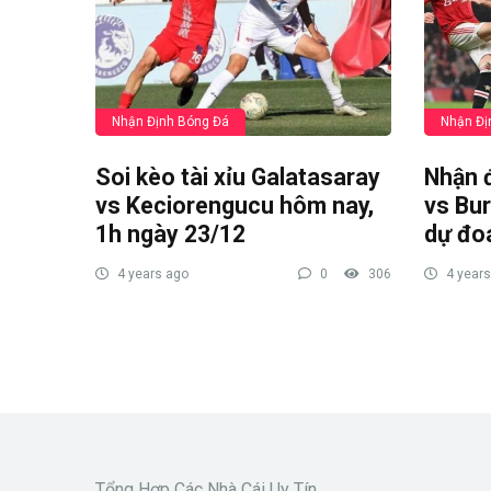
Nhận Định Bóng Đá
Nhận Đị
Soi kèo tài xỉu Galatasaray
Nhận 
vs Keciorengucu hôm nay,
vs Bur
1h ngày 23/12
dự đo
4 years ago
0
306
4 years
Tổng Hợp Các Nhà Cái Uy Tín