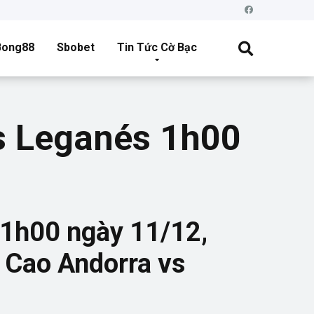
Bong88
Sbobet
Tin Tức Cờ Bạc
s Leganés 1h00
 1h00 ngày 11/12,
a Cao Andorra vs