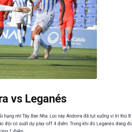
ra vs Leganés
 hạng nhì Tây Ban Nha. Lúc này Andorra đã tụt xuống vị trí thứ 8 
c đội có suất dự play-off 4 điểm. Trong khi đó Leganés đang đ
đúng 1 điểm.