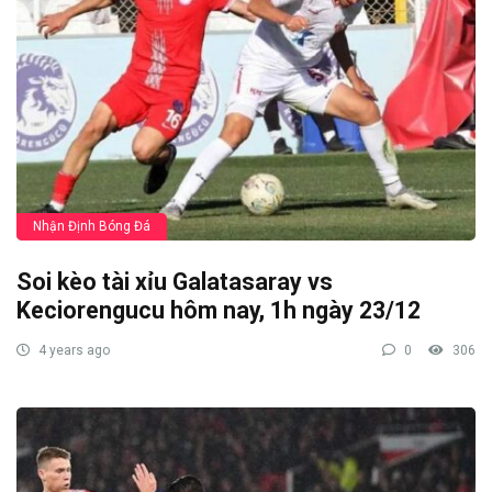
Nhận Định Bóng Đá
Soi kèo tài xỉu Galatasaray vs
Keciorengucu hôm nay, 1h ngày 23/12
4 years ago
0
306