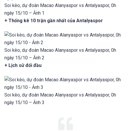
Soi kèo, dự đoán Macao Alanyaspor vs Antalyaspor, 0h
ngày 15/10 – Ảnh 1
+ Thống kê 10 trận gần nhất của Antalyaspor
Soi kèo, dự đoán Macao Alanyaspor vs Antalyaspor, 0h
ngày 15/10 – Ảnh 2
+ Lịch sử đối đầu
Soi kèo, dự đoán Macao Alanyaspor vs Antalyaspor, 0h
ngày 15/10 – Ảnh 3