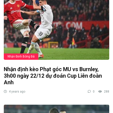
Nhận Định Bóng Đá
Nhận định kèo Phạt góc MU vs Burnley,
3h00 ngày 22/12 dự đoán Cup Liên đoàn
Anh
4 years ago
0
288