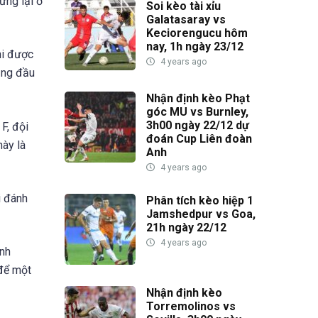
ừng lại ở
Soi kèo tài xỉu
Galatasaray vs
Keciorengucu hôm
nay, 1h ngày 23/12
hi được
4 years ago
ắng đầu
Nhận định kèo Phạt
góc MU vs Burnley,
3h00 ngày 22/12 dự
F, đội
đoán Cup Liên đoàn
ày là
Anh
4 years ago
i đánh
Phân tích kèo hiệp 1
Jamshedpur vs Goa,
21h ngày 22/12
4 years ago
inh
 để một
Nhận định kèo
Torremolinos vs