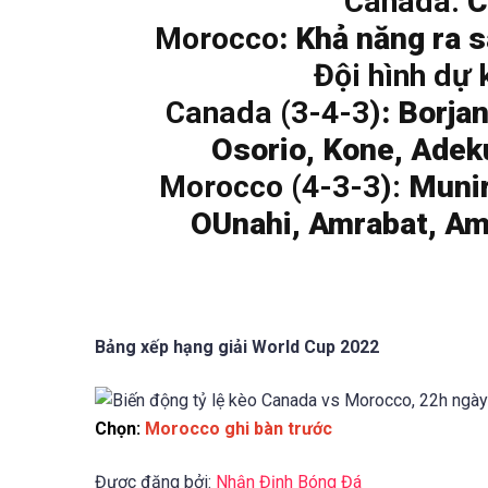
Canada:
C
Morocco
: Khả năng ra 
Đội hình dự
Canada (3-4-3)
: Borja
Osorio, Kone, Adek
Morocco (4-3-3):
Munir
OUnahi, Amrabat, Ama
Bảng xếp hạng giải World Cup 2022
Chọn:
Morocco ghi bàn trước
Được đăng bởi:
Nhận Định Bóng Đá