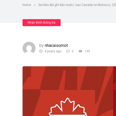
Home
»
Soi kèo đội ghi bàn trước/ sau Canada vs Morocco, 2
Nhận Định Bóng Đá
by
nhacaisomot
4 years ago
0
133