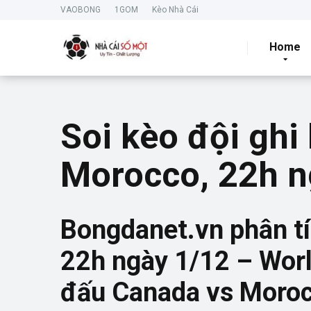
VAOBONG
1GOM
Kèo Nhà Cái
Home
Soi kèo đội ghi
Morocco, 22h n
Bongdanet.vn phân tí
22h ngày 1/12 – Worl
đấu Canada vs Moroc