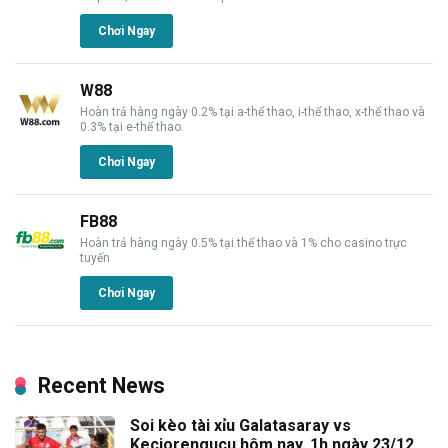
Chơi Ngay
W88
Hoàn trả hàng ngày 0.2% tại a-thể thao, i-thể thao, x-thể thao và
0.3% tại e-thể thao.
Chơi Ngay
FB88
Hoàn trả hàng ngày 0.5% tại thể thao và 1% cho casino trực
tuyến
Chơi Ngay
Recent News
Soi kèo tài xỉu Galatasaray vs
Keciorengucu hôm nay, 1h ngày 23/12