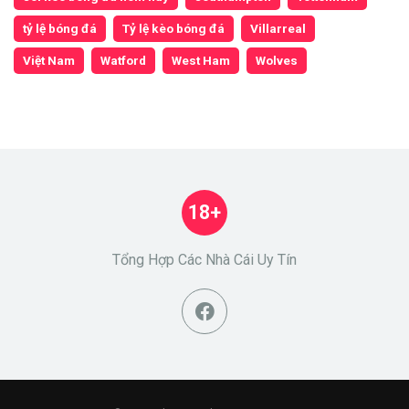
tỷ lệ bóng đá
Tỷ lệ kèo bóng đá
Villarreal
Việt Nam
Watford
West Ham
Wolves
18+
Tổng Hợp Các Nhà Cái Uy Tín