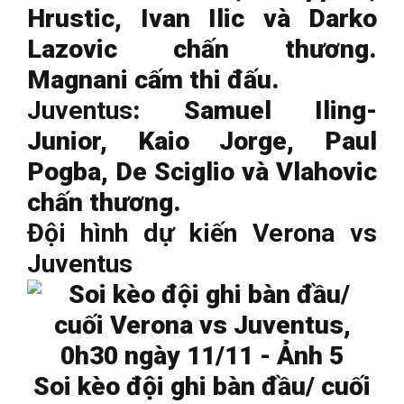
Hrustic, Ivan Ilic và Darko
Lazovic chấn thương.
Magnani cấm thi đấu.
Juventus
: Samuel Iling-
Junior, Kaio Jorge, Paul
Pogba, De Sciglio và Vlahovic
chấn thương.
Đội hình dự kiến Verona vs
Juventus
Soi kèo đội ghi bàn đầu/ cuối