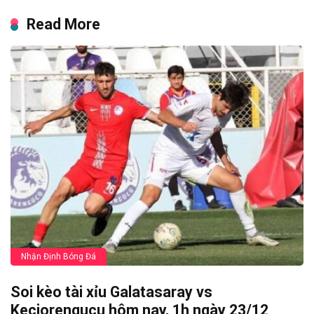
Read More
Nhận Định Bóng Đá
Soi kèo tài xỉu Galatasaray vs
Keciorengucu hôm nay, 1h ngày 23/12