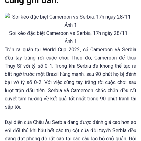
cùng ghi bàn:
Soi kèo đặc biệt Cameroon vs Serbia, 17h ngày 28/11 –
Ảnh 1
Trận ra quân tại World Cup 2022, cả Cameroon và Serbia
đều tay trắng rời cuộc chơi. Theo đó, Cameroon để thua
Thụy Sĩ với tỷ số 0-1. Trong khi Serbia đã không thể tạo ra
bất ngờ trước một Brazil hùng mạnh, sau 90 phút họ bị đánh
bại vớ tỷ số 0-2. Với việc cùng tay trắng rời cuộc chơi sau
lượt trận đấu tiên, Serbia và Cameroon chắc chắn đều rất
quyết tâm hướng về kết quả tốt nhất trong 90 phút tranh tài
sắp tới.
Đại diện của Châu Âu Serbia đang được đánh giá cao hơn so
với đối thủ khi hầu hết các trụ cột của đội tuyển Serbia đều
đang đạt phong độ rất cao tại các câu lạc bộ chủ quản. Đội