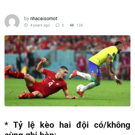
by
nhacaisomot
4 years ago
0
126
* Tỷ lệ kèo hai đội có/không