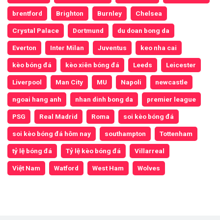
brentford
Brighton
Burnley
Chelsea
Crystal Palace
Dortmund
du doan bong da
Everton
Inter Milan
Juventus
keo nha cai
kèo bóng đá
kèo xiên bóng đá
Leeds
Leicester
Liverpool
Man City
MU
Napoli
newcastle
ngoai hang anh
nhan dinh bong da
premier league
PSG
Real Madrid
Roma
soi kèo bóng đá
soi kèo bóng đá hôm nay
southampton
Tottenham
tỷ lệ bóng đá
Tỷ lệ kèo bóng đá
Villarreal
Việt Nam
Watford
West Ham
Wolves