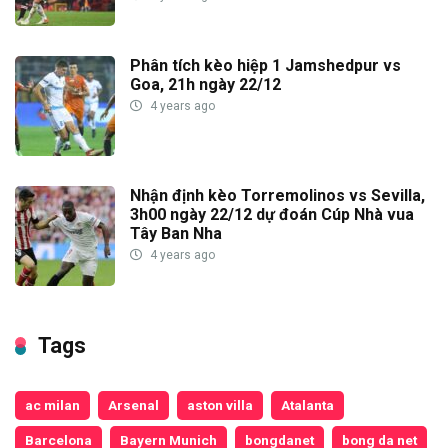
Phân tích kèo hiệp 1 Jamshedpur vs
Goa, 21h ngày 22/12
4 years ago
Nhận định kèo Torremolinos vs Sevilla,
3h00 ngày 22/12 dự đoán Cúp Nhà vua
Tây Ban Nha
4 years ago
Tags
ac milan
Arsenal
aston villa
Atalanta
Barcelona
Bayern Munich
bongdanet
bong da net