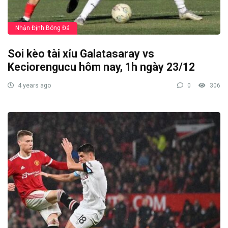
Nhận Định Bóng Đá
Soi kèo tài xỉu Galatasaray vs
Keciorengucu hôm nay, 1h ngày 23/12
4 years ago
0
306