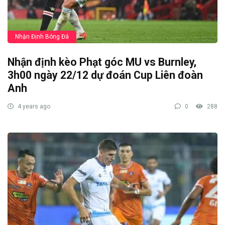
Nhận Định Bóng Đá
Nhận định kèo Phạt góc MU vs Burnley,
3h00 ngày 22/12 dự đoán Cup Liên đoàn
Anh
4 years ago
0
288