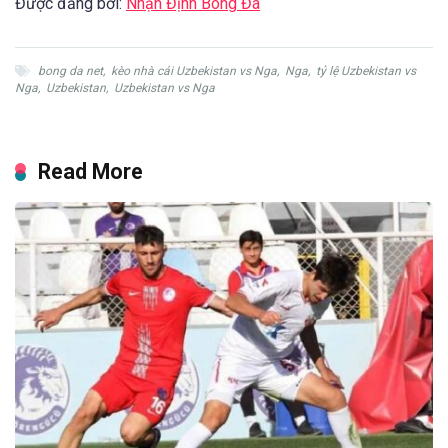
Được đăng bởi:
Nhận Định Bóng Đá
bong da net
,
kèo nhà cái Uzbekistan vs Nga
,
Nga
,
tỷ lệ Uzbekistan vs
Nga
,
Uzbekistan
,
Uzbekistan vs Nga
Read More