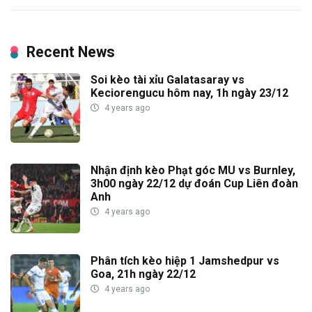
Recent News
Soi kèo tài xỉu Galatasaray vs
Keciorengucu hôm nay, 1h ngày 23/12
4 years ago
Nhận định kèo Phạt góc MU vs Burnley,
3h00 ngày 22/12 dự đoán Cup Liên đoàn
Anh
4 years ago
Phân tích kèo hiệp 1 Jamshedpur vs
Goa, 21h ngày 22/12
4 years ago