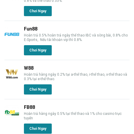
0.8% và thể thao 0.33%.
Chơi Ngay
Fun88
Hoàn trả 0.5% hoàn trả ngày thể thao IBC và sòng bài, 0.8% cho
E-Sports,. Nếu tài khoản vip thì 0.8%.
Chơi Ngay
W88
Hoàn trả hàng ngày 0.2% tại a-thể thao, i-thể thao, x-thể thao và
0.3% tại e-thể thao.
Chơi Ngay
FB88
Hoàn trả hàng ngày 0.5% tại thể thao và 1% cho casino trực
tuyến
Chơi Ngay