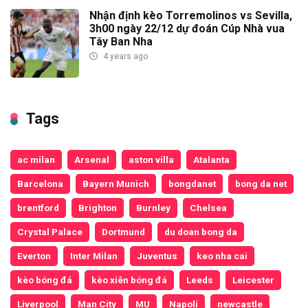
Nhận định kèo Torremolinos vs Sevilla,
3h00 ngày 22/12 dự đoán Cúp Nhà vua
Tây Ban Nha
4 years ago
Tags
ac milan
Arsenal
aston villa
Atalanta
Barcelona
Bayern Munich
bongdanet
bong da net
brentford
Brighton
Burnley
Chelsea
Crystal Palace
Dortmund
du doan bong da
Everton
Inter Milan
Juventus
keo nha cai
kèo bóng đá
kèo xiên bóng đá
Leeds
Leicester
Liverpool
Man City
MU
Napoli
newcastle