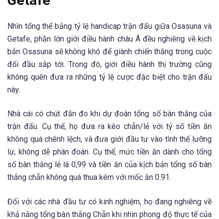
Getafe
Nhìn tổng thể bảng tỷ lệ handicap trận đấu giữa Osasuna và
Getafe, phần lớn giới điều hành châu Á đều nghiêng về kịch
bản Osasuna sẽ không khó để giành chiến thắng trong cuộc
đối đầu sắp tới. Trong đó, giới điều hành thị trường cũng
không quên đưa ra những tỷ lệ cược đặc biệt cho trận đấu
này.
Nhà cái có chút đắn đo khi dự đoán tổng số bàn thắng của
trận đấu. Cụ thể, họ đưa ra kèo chẵn/lẻ với tỷ số tiền ăn
không quá chênh lệch, và đưa giới đầu tư vào tình thế lưỡng
lự, không dễ phán đoán. Cụ thể, mức tiền ăn dành cho tổng
số bàn thắng lẻ là 0,99 và tiền ăn của kịch bản tổng số bàn
thắng chẵn không quá thua kém với mốc ăn 0.91.
Đối với các nhà đầu tư có kinh nghiệm, họ đang nghiêng về
khả năng tổng bàn thắng Chẵn khi nhìn phong độ thực tế của