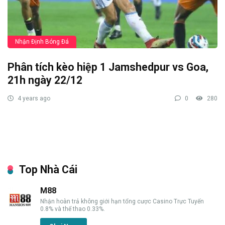
Nhận Định Bóng Đá
Phân tích kèo hiệp 1 Jamshedpur vs Goa,
21h ngày 22/12
4 years ago
0
280
Top Nhà Cái
M88
Nhận hoàn trả không giới hạn tổng cược Casino Trực Tuyến
0.8% và thể thao 0.33%.