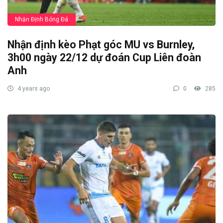
Nhận Định Bóng Đá
Nhận định kèo Phạt góc MU vs Burnley,
3h00 ngày 22/12 dự đoán Cup Liên đoàn
Anh
4 years ago
0
285