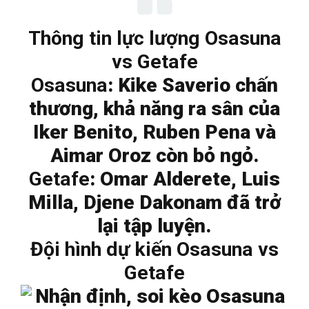
Thông tin lực lượng Osasuna
vs Getafe
Osasuna
: Kike Saverio chấn
thương, khả năng ra sân của
Iker Benito, Ruben Pena và
Aimar Oroz còn bỏ ngỏ.
Getafe
: Omar Alderete, Luis
Milla, Djene Dakonam đã trở
lại tập luyện.
Đội hình dự kiến Osasuna vs
Getafe