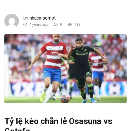
by
nhacaisomot
4 years ago
0
138
Tỷ lệ kèo chẵn lẻ Osasuna vs