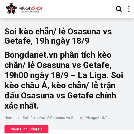
Soi kèo chẵn/ lẻ Osasuna vs
Getafe, 19h ngày 18/9
Bongdanet.vn phân tích kèo
chẵn/ lẻ Osasuna vs Getafe,
19h00 ngày 18/9 – La Liga. Soi
kèo châu Á, kèo chẵn/ lẻ trận
đấu Osasuna vs Getafe chính
xác nhất.
Home
»
Soi kèo chẵn/ lẻ Osasuna vs Getafe, 19h ngày 18/9
Nhận Định Bóng Đá