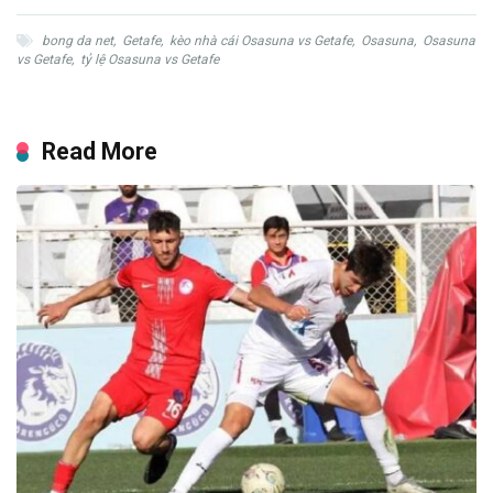
bong da net
,
Getafe
,
kèo nhà cái Osasuna vs Getafe
,
Osasuna
,
Osasuna
vs Getafe
,
tỷ lệ Osasuna vs Getafe
Read More