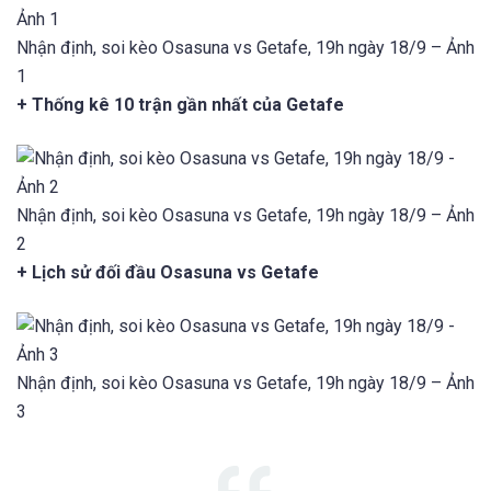
Nhận định, soi kèo Osasuna vs Getafe, 19h ngày 18/9 – Ảnh
1
+ Thống kê 10 trận gần nhất của Getafe
Nhận định, soi kèo Osasuna vs Getafe, 19h ngày 18/9 – Ảnh
2
+ Lịch sử đối đầu Osasuna vs Getafe
Nhận định, soi kèo Osasuna vs Getafe, 19h ngày 18/9 – Ảnh
3