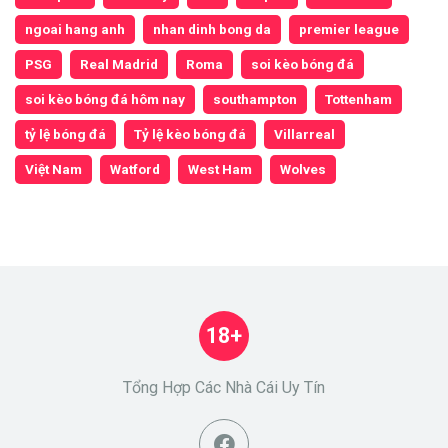
ngoai hang anh
nhan dinh bong da
premier league
PSG
Real Madrid
Roma
soi kèo bóng đá
soi kèo bóng đá hôm nay
southampton
Tottenham
tỷ lệ bóng đá
Tỷ lệ kèo bóng đá
Villarreal
Việt Nam
Watford
West Ham
Wolves
18+
Tổng Hợp Các Nhà Cái Uy Tín