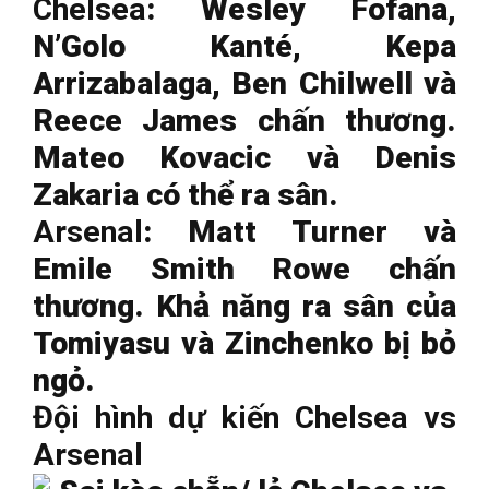
Chelsea
: Wesley Fofana,
N’Golo Kanté, Kepa
Arrizabalaga, Ben Chilwell và
Reece James chấn thương.
Mateo Kovacic và Denis
Zakaria có thể ra sân.
Arsenal
: Matt Turner và
Emile Smith Rowe chấn
thương. Khả năng ra sân của
Tomiyasu và Zinchenko bị bỏ
ngỏ.
Đội hình dự kiến Chelsea vs
Arsenal