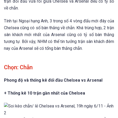
trận đối đầu vừa rồi giữa Chelsea và Arsenal đều có tỷ số
về chẵn.
Tính tại Ngoại hạng Anh, 3 trong số 4 vòng đấu mới đây của
Chelsea cũng có số bàn thắng về chẵn. Khá trùng hợp, 2 trận
sân khách mới nhất của Arsenal cũng có tỷ số bàn thắng
tương tự. Bởi vậy, NHM có thể tin tưởng trận sân khách đêm
nay của Arsenal sẽ có tổng bàn thắng chẵn.
Chọn: Chẵn
Phong độ và thống kê đối đầu Chelsea vs Arsenal
+ Thống kê 10 trận gần nhất của Chelsea