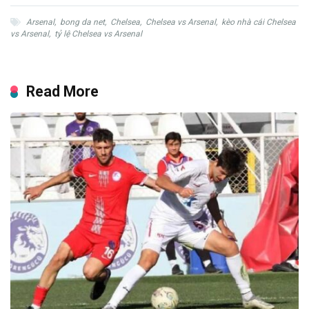
Arsenal
,
bong da net
,
Chelsea
,
Chelsea vs Arsenal
,
kèo nhà cái Chelsea
vs Arsenal
,
tỷ lệ Chelsea vs Arsenal
Read More