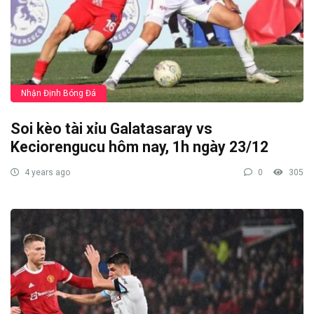
Nhận Định Bóng Đá
Soi kèo tài xỉu Galatasaray vs
Keciorengucu hôm nay, 1h ngày 23/12
4 years ago
0
305