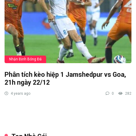
Nhận Định Bóng Đá
Phân tích kèo hiệp 1 Jamshedpur vs Goa,
21h ngày 22/12
4 years ago
0
282