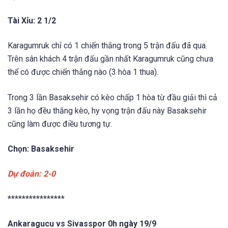
Tài Xỉu: 2 1/2
Karagumruk chỉ có 1 chiến thắng trong 5 trận đấu đã qua.
Trên sân khách 4 trận đấu gần nhất Karagumruk cũng chưa
thể có được chiến thắng nào (3 hòa 1 thua).
Trong 3 lần Basaksehir có kèo chấp 1 hòa từ đầu giải thì cả
3 lần họ đều thắng kèo, hy vọng trận đấu này Basaksehir
cũng làm được điều tương tự.
Chọn: Basaksehir
Dự đoán: 2-0
****************
Ankaragucu vs Sivasspor 0h ngày 19/9