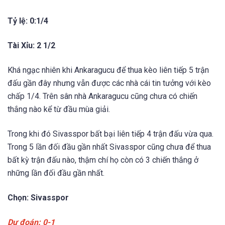
Tỷ lệ: 0:1/4
Tài Xỉu: 2 1/2
Khá ngạc nhiên khi Ankaragucu để thua kèo liên tiếp 5 trận
đấu gần đây nhưng vẫn được các nhà cái tin tưởng với kèo
chấp 1/4. Trên sân nhà Ankaragucu cũng chưa có chiến
thắng nào kể từ đầu mùa giải.
Trong khi đó Sivasspor bất bại liên tiếp 4 trận đấu vừa qua.
Trong 5 lần đối đầu gần nhất Sivasspor cũng chưa để thua
bất kỳ trận đấu nào, thậm chí họ còn có 3 chiến thắng ở
những lần đối đầu gần nhất.
Chọn: Sivasspor
Dự đoán: 0-1