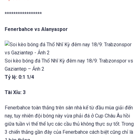
*****************
Fenerbahce vs Alanyaspor
Soi kèo bóng đá Thổ Nhĩ Kỳ đêm nay 18/9: Trabzonspor vs
Gaziantep – Ảnh 2
Tỷ lệ: 0:1 1/4
Tài Xỉu: 3
Fenerbahce toàn thắng trên sân nhà kể từ đầu mùa giải đến
nay, tuy nhiên đội bóng này vừa phải đá ở Cup Châu Âu hồi
giữa tuần vì thế thể lực các cầu thủ không thực sự tốt. Trong
3 chiến thắng gần đây của Fenerbahce cách biệt cũng chỉ là