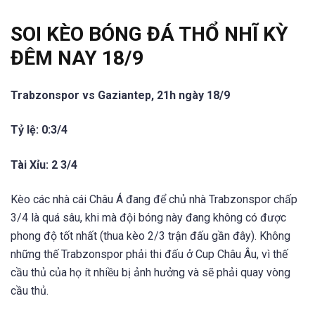
SOI KÈO BÓNG ĐÁ THỔ NHĨ KỲ
ĐÊM NAY 18/9
Trabzonspor vs Gaziantep, 21h ngày 18/9
Tỷ lệ: 0:3/4
Tài Xỉu: 2 3/4
Kèo các nhà cái Châu Á đang để chủ nhà Trabzonspor chấp
3/4 là quá sâu, khi mà đội bóng này đang không có được
phong độ tốt nhất (thua kèo 2/3 trận đấu gần đây). Không
những thế Trabzonspor phải thi đấu ở Cup Châu Âu, vì thế
cầu thủ của họ ít nhiều bị ảnh hưởng và sẽ phải quay vòng
cầu thủ.