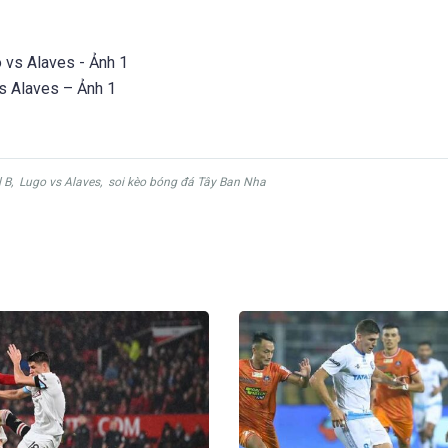
s Alaves – Ảnh 1
l B
,
Lugo vs Alaves
,
soi kèo bóng đá Tây Ban Nha