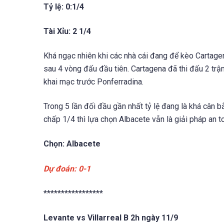
Tỷ lệ: 0:1/4
Tài Xỉu: 2 1/4
Khá ngạc nhiên khi các nhà cái đang để kèo Cartage
sau 4 vòng đấu đầu tiên. Cartagena đã thi đấu 2 trận
khai mạc trước Ponferradina.
Trong 5 lần đối đầu gần nhất tỷ lệ đang là khá cân 
chấp 1/4 thì lựa chọn Albacete vẫn là giải pháp an t
Chọn: Albacete
Dự đoán: 0-1
*****************
Levante vs Villarreal B 2h ngày 11/9