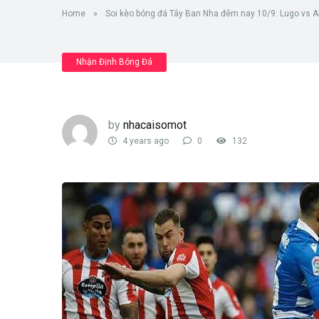
Home
»
Soi kèo bóng đá Tây Ban Nha đêm nay 10/9: Lugo vs A
Nhận Định Bóng Đá
by
nhacaisomot
4 years ago
0
132