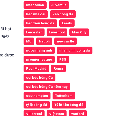
Inter Milan
Juventus
keo nha cai
kèo bóng đá
kèo xiên bóng đá
Leeds
ất bại
Leicester
Liverpool
Man City
g ngày
MU
Napoli
newcastle
ngoai hang anh
nhan dinh bong da
kèo được
premier league
PSG
Real Madrid
Roma
soi kèo bóng đá
soi kèo bóng đá hôm nay
southampton
Tottenham
tỷ lệ bóng đá
Tỷ lệ kèo bóng đá
Villarreal
Việt Nam
Watford