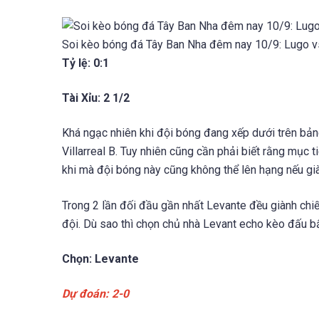
Soi kèo bóng đá Tây Ban Nha đêm nay 10/9: Lugo v
Tỷ lệ: 0:1
Tài Xỉu: 2 1/2
Khá ngạc nhiên khi đội bóng đang xếp dưới trên bả
Villarreal B. Tuy nhiên cũng cần phải biết rằng mục tiê
khi mà đội bóng này cũng không thể lên hạng nếu g
Trong 2 lần đối đầu gần nhất Levante đều giành chiế
đội. Dù sao thì chọn chủ nhà Levant echo kèo đấu b
Chọn: Levante
Dự đoán: 2-0