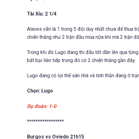
Tài Xỉu: 2 1/4
Alaves vẫn là 1 trong 5 đội duy nhất chưa để thua 
chiến thắng như 2 trận đầu mùa nữa khi mà 2 trận đấ
Trong khi đó Lugo đang thi đấu tốt dần lên qua từng 
bất bại liên tiếp trong đó có 2 chiến thắng gần đây.
Lugo đang có lợi thế sân nhà và tinh thần đang ở trạn
Chọn: Lugo
Dự đoán: 1-0
*****************
Burgos vs Oviedo 21h15