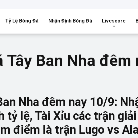
Tỷ Lệ Bóng Đá
Nhận Định Bóng Đá
Livescore
á Tây Ban Nha đêm 
Ban Nha đêm nay 10/9: Nhậ
h tỷ lệ, Tài Xỉu các trận gi
âm điểm là trận Lugo vs Al