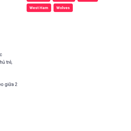
West Ham
Wolves
c
hủ trẻ,
èo giữa 2