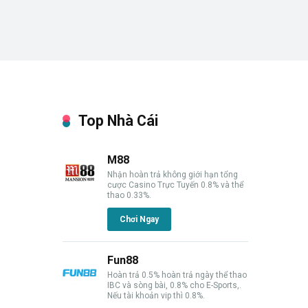
Top Nhà Cái
M88
Nhận hoàn trả không giới hạn tổng
cược Casino Trực Tuyến 0.8% và thể
thao 0.33%.
Chơi Ngay
Fun88
Hoàn trả 0.5% hoàn trả ngày thể thao
IBC và sòng bài, 0.8% cho E-Sports,.
Nếu tài khoản vip thì 0.8%.