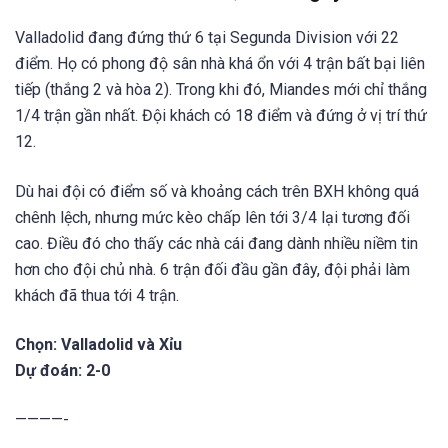
Valladolid đang đứng thứ 6 tại Segunda Division với 22
điểm. Họ có phong độ sân nhà khá ổn với 4 trận bất bại liên
tiếp (thắng 2 và hòa 2). Trong khi đó, Miandes mới chỉ thắng
1/4 trận gần nhất. Đội khách có 18 điểm và đứng ở vị trí thứ
12.
Dù hai đội có điểm số và khoảng cách trên BXH không quá
chênh lệch, nhưng mức kèo chấp lên tới 3/4 lại tương đối
cao. Điều đó cho thấy các nhà cái đang dành nhiều niềm tin
hơn cho đội chủ nhà. 6 trận đối đầu gần đây, đội phải làm
khách đã thua tới 4 trận.
Chọn: Valladolid và Xỉu
Dự đoán: 2-0
————-