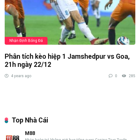
Nhận Định Bóng Đá
Phân tích kèo hiệp 1 Jamshedpur vs Goa,
21h ngày 22/12
4 years ago
0
285
Top Nhà Cái
M88
Nhận hoàn trả không giới hạn tổng cược Casino Trực Tuyến