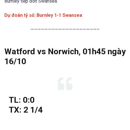
Burnley tiếp đón Swansea.
Dự đoán tỷ số: Burnley 1-1 Swansea
———————————————————–
Watford vs Norwich, 01h45 ngày
16/10
TL: 0:0
TX: 2 1/4