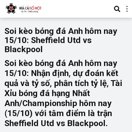
Soi kèo bóng đá Anh hôm nay
15/10: Sheffield Utd vs
Blackpool
Soi kèo bóng đá Anh hôm nay
15/10: Nhận định, dự đoán kết
quả và tỷ số, phân tích tỷ lệ, Tài
Xỉu bóng đá hạng Nhất
Anh/Championship hôm nay
(15/10) với tâm điểm là trận
Sheffield Utd vs Blackpool.