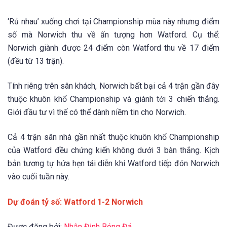
‘Rủ nhau’ xuống chơi tại Championship mùa này nhưng điểm
số mà Norwich thu về ấn tượng hơn Watford. Cụ thể:
Norwich giành được 24 điểm còn Watford thu về 17 điểm
(đều từ 13 trận).
Tính riêng trên sân khách, Norwich bất bại cả 4 trận gần đây
thuộc khuôn khổ Championship và giành tới 3 chiến thắng.
Giới đầu tư vì thế có thể dành niềm tin cho Norwich.
Cả 4 trận sân nhà gần nhất thuộc khuôn khổ Championship
của Watford đều chứng kiến không dưới 3 bàn thắng. Kịch
bản tương tự hứa hẹn tái diễn khi Watford tiếp đón Norwich
vào cuối tuần này.
Dự đoán tỷ số: Watford 1-2 Norwich
Được đăng bởi:
Nhận Định Bóng Đá