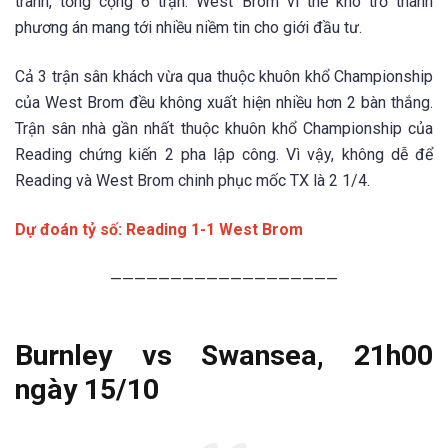
tranh, tổng cộng 6 trận. West Brom vì thế khó trở thành
phương án mang tới nhiều niềm tin cho giới đầu tư.
Cả 3 trận sân khách vừa qua thuộc khuôn khổ Championship
của West Brom đều không xuất hiện nhiều hơn 2 bàn thắng.
Trận sân nhà gần nhất thuộc khuôn khổ Championship của
Reading chứng kiến 2 pha lập công. Vì vậy, không dễ để
Reading và West Brom chinh phục mốc TX là 2 1/4.
Dự đoán tỷ số: Reading 1-1 West Brom
———————————————————
Burnley vs Swansea, 21h00
ngày 15/10