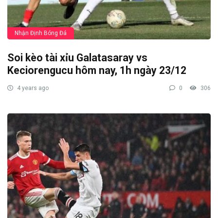
Nhận Định Bóng Đá
Soi kèo tài xỉu Galatasaray vs
Keciorengucu hôm nay, 1h ngày 23/12
4 years ago
0
306