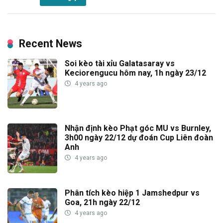
Recent News
Soi kèo tài xỉu Galatasaray vs
Keciorengucu hôm nay, 1h ngày 23/12
4 years ago
Nhận định kèo Phạt góc MU vs Burnley,
3h00 ngày 22/12 dự đoán Cup Liên đoàn
Anh
4 years ago
Phân tích kèo hiệp 1 Jamshedpur vs
Goa, 21h ngày 22/12
4 years ago