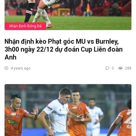
Nhận Định Bóng Đá
Nhận định kèo Phạt góc MU vs Burnley,
3h00 ngày 22/12 dự đoán Cup Liên đoàn
Anh
4 years ago
0
288