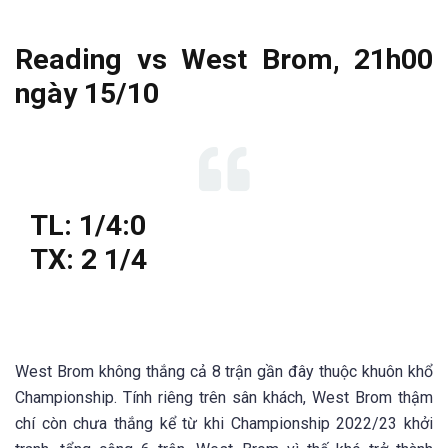
Reading vs West Brom, 21h00
ngày 15/10
TL: 1/4:0
TX: 2 1/4
West Brom không thắng cả 8 trận gần đây thuộc khuôn khổ
Championship. Tính riêng trên sân khách, West Brom thậm
chí còn chưa thắng kể từ khi Championship 2022/23 khởi