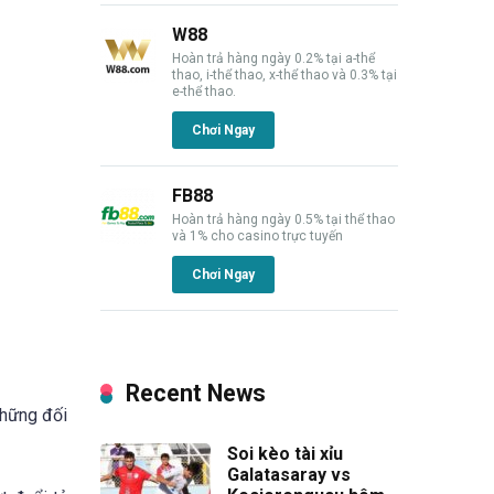
W88
Hoàn trả hàng ngày 0.2% tại a-thể
thao, i-thể thao, x-thể thao và 0.3% tại
e-thể thao.
Chơi Ngay
FB88
Hoàn trả hàng ngày 0.5% tại thể thao
và 1% cho casino trực tuyến
Chơi Ngay
Recent News
những đối
Soi kèo tài xỉu
Galatasaray vs