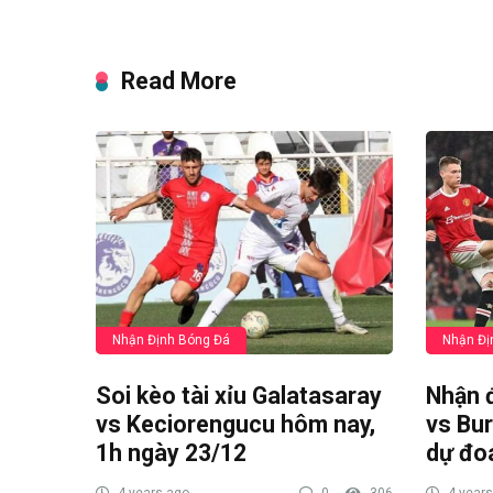
Read More
Nhận Định Bóng Đá
Nhận Đị
Soi kèo tài xỉu Galatasaray
Nhận 
vs Keciorengucu hôm nay,
vs Bur
1h ngày 23/12
dự đo