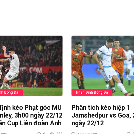
nh Bóng Đá
Nhận Định Bóng Đá
định kèo Phạt góc MU
Phân tích kèo hiệp 1
nley, 3h00 ngày 22/12
Jamshedpur vs Goa, 
án Cup Liên đoàn Anh
ngày 22/12