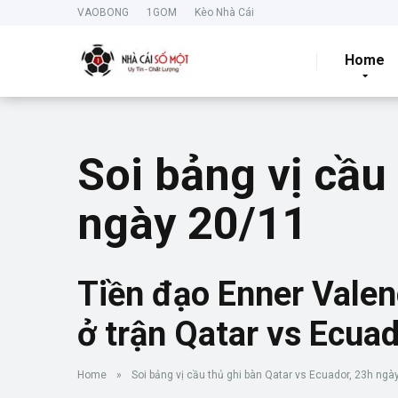
VAOBONG
1GOM
Kèo Nhà Cái
Home
Soi bảng vị cầu
ngày 20/11
Tiền đạo Enner Valen
ở trận Qatar vs Ecua
Home
»
Soi bảng vị cầu thủ ghi bàn Qatar vs Ecuador, 23h ngà