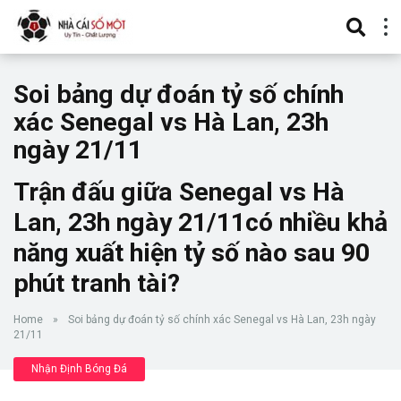
Soi bảng dự đoán tỷ số chính
xác Senegal vs Hà Lan, 23h
ngày 21/11
Trận đấu giữa Senegal vs Hà
Lan, 23h ngày 21/11có nhiều khả
năng xuất hiện tỷ số nào sau 90
phút tranh tài?
Home
»
Soi bảng dự đoán tỷ số chính xác Senegal vs Hà Lan, 23h ngày
21/11
Nhận Định Bóng Đá