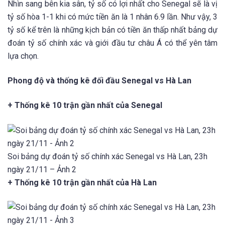
Nhìn sang bên kia sân, tỷ số có lợi nhất cho Senegal sẽ là vị
tỷ số hòa 1-1 khi có mức tiền ăn là 1 nhân 6.9 lần. Như vậy, 3
tỷ số kể trên là những kịch bản có tiền ăn thấp nhất bảng dự
đoán tỷ số chính xác và giới đầu tư châu Á có thể yên tâm
lựa chọn.
Phong độ và thống kê đối đầu Senegal vs Hà Lan
+ Thống kê 10 trận gần nhất của Senegal
Soi bảng dự đoán tỷ số chính xác Senegal vs Hà Lan, 23h
ngày 21/11 – Ảnh 2
+ Thống kê 10 trận gần nhất của Hà Lan