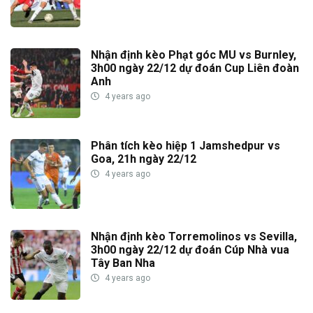
Nhận định kèo Phạt góc MU vs Burnley,
3h00 ngày 22/12 dự đoán Cup Liên đoàn
Anh
4 years ago
Phân tích kèo hiệp 1 Jamshedpur vs
Goa, 21h ngày 22/12
4 years ago
Nhận định kèo Torremolinos vs Sevilla,
3h00 ngày 22/12 dự đoán Cúp Nhà vua
Tây Ban Nha
4 years ago