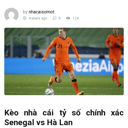
by
nhacaisomot
4 years ago
0
124
Kèo nhà cái tỷ số chính xác
Senegal vs Hà Lan