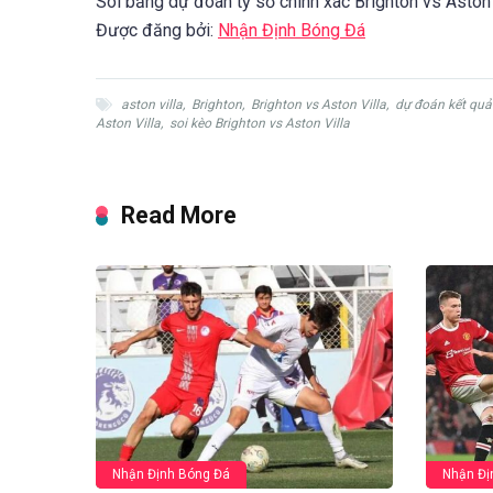
Soi bảng dự đoán tỷ số chính xác Brighton vs Aston
Được đăng bởi:
Nhận Định Bóng Đá
aston villa
,
Brighton
,
Brighton vs Aston Villa
,
dự đoán kết quả 
Aston Villa
,
soi kèo Brighton vs Aston Villa
Read More
Nhận Định Bóng Đá
Nhận Đị