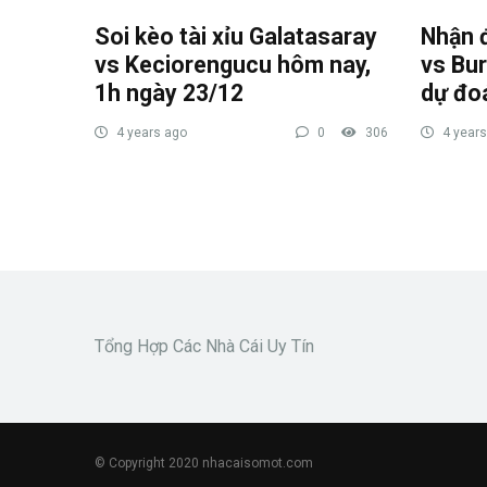
Soi kèo tài xỉu Galatasaray
Nhận 
vs Keciorengucu hôm nay,
vs Bur
1h ngày 23/12
dự đo
4 years ago
0
306
4 years
Tổng Hợp Các Nhà Cái Uy Tín
© Copyright 2020 nhacaisomot.com