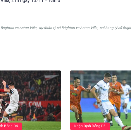
 Villa, 21h ngày 13/11 – Ảnh 6
Brighton vs Aston Villa
,
dự đoán tỷ số Brighton vs Aston Villa
,
soi bảng tỷ số Brig
nh Bóng Đá
Nhận Định Bóng Đá