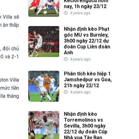
Keciorengucu hôm
nay, 1h ngày 23/12
4 years ago
 Villa sẽ
ền ăn thấp
Nhận định kèo Phạt
góc MU vs Burnley,
3h00 ngày 22/12 dự
đoán Cup Liên đoàn
, đội chủ
Anh
-0 và 2-1
4 years ago
Phân tích kèo hiệp 1
Jamshedpur vs Goa,
ton Villa
21h ngày 22/12
 mức tiền
4 years ago
lla thắng
Nhận định kèo
Torremolinos vs
Sevilla, 3h00 ngày
22/12 dự đoán Cúp
Nhà vua Tây Ban