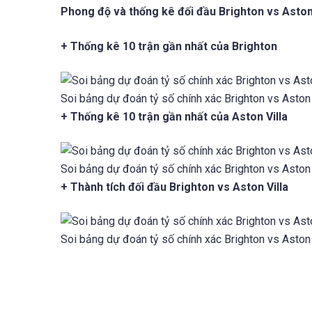
Phong độ và thống kê đối đầu Brighton vs Aston 
+ Thống kê 10 trận gần nhất của Brighton
Soi bảng dự đoán tỷ số chính xác Brighton vs Aston
+ Thống kê 10 trận gần nhất của Aston Villa
Soi bảng dự đoán tỷ số chính xác Brighton vs Aston
+ Thành tích đối đầu Brighton vs Aston Villa
Soi bảng dự đoán tỷ số chính xác Brighton vs Aston