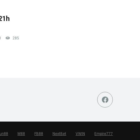
21h
0
285
un88
M88
FB88
NextBet
VWIN
Empire777