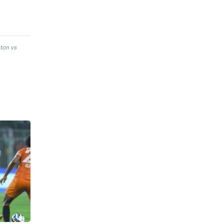
hton vs