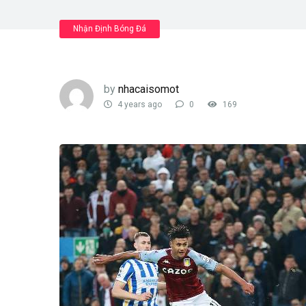
Nhận Định Bóng Đá
by
nhacaisomot
4 years ago
0
169