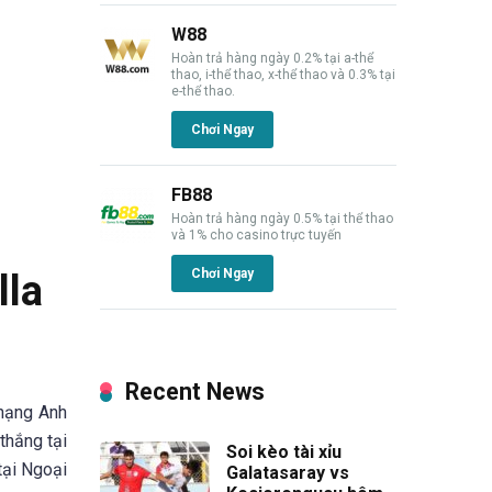
W88
Hoàn trả hàng ngày 0.2% tại a-thể
thao, i-thể thao, x-thể thao và 0.3% tại
e-thể thao.
Chơi Ngay
FB88
Hoàn trả hàng ngày 0.5% tại thể thao
và 1% cho casino trực tuyến
Chơi Ngay
lla
Recent News
 hạng Anh
thắng tại
Soi kèo tài xỉu
tại Ngoại
Galatasaray vs