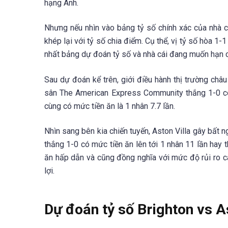
hạng Anh.
Nhưng nếu nhìn vào bảng tỷ số chính xác của nhà cá
khép lại với tỷ số chia điểm. Cụ thể, vị tỷ số hòa 1-1
nhất bảng dự đoán tỷ số và nhà cái đang muốn hạn c
Sau dự đoán kể trên, giới điều hành thị trường châu
sân The American Express Community thắng 1-0 có m
cùng có mức tiền ăn là 1 nhân 7.7 lần.
Nhìn sang bên kia chiến tuyến, Aston Villa gây bất 
thắng 1-0 có mức tiền ăn lên tới 1 nhân 11 lần hay 
ăn hấp dẫn và cũng đồng nghĩa với mức độ rủi ro ca
lợi.
Dự đoán tỷ số Brighton vs A