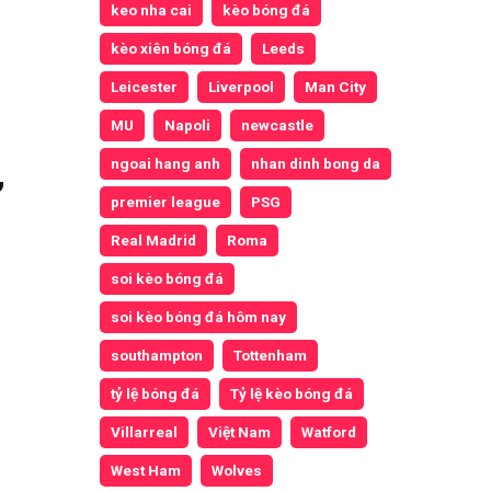
keo nha cai
kèo bóng đá
kèo xiên bóng đá
Leeds
Leicester
Liverpool
Man City
MU
Napoli
newcastle
ngoai hang anh
nhan dinh bong da
premier league
PSG
Real Madrid
Roma
soi kèo bóng đá
soi kèo bóng đá hôm nay
southampton
Tottenham
tỷ lệ bóng đá
Tỷ lệ kèo bóng đá
Villarreal
Việt Nam
Watford
West Ham
Wolves