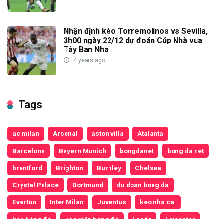
Nhận định kèo Torremolinos vs Sevilla,
3h00 ngày 22/12 dự đoán Cúp Nhà vua
Tây Ban Nha
4 years ago
Tags
ac milan
Arsenal
aston villa
Atalanta
Barcelona
Bayern Munich
bongdanet
bong da net
brentford
Brighton
Burnley
Chelsea
Crystal Palace
Dortmund
du doan bong da
Everton
Inter Milan
Juventus
keo nha cai
kèo bóng đá
kèo xiên bóng đá
Leeds
Leicester