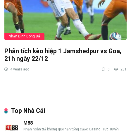
Nhận Định Bóng Đá
Phân tích kèo hiệp 1 Jamshedpur vs Goa,
21h ngày 22/12
4 years ago
0
281
Top Nhà Cái
M88
Nhận hoàn trả không giới hạn tổng cược Casino Trực Tuyến