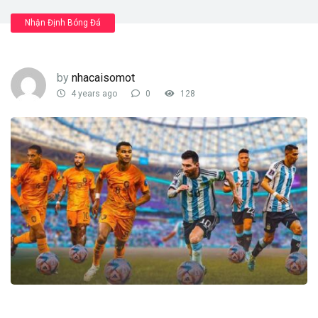
Nhận Định Bóng Đá
by
nhacaisomot
4 years ago
0
128