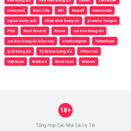
Liverpool
Man City
MU
Napoli
newcastle
ngoai hang anh
nhan dinh bong da
premier league
PSG
Real Madrid
Roma
soi kèo bóng đá
soi kèo bóng đá hôm nay
southampton
Tottenham
tỷ lệ bóng đá
Tỷ lệ kèo bóng đá
Villarreal
Việt Nam
Watford
West Ham
Wolves
18+
Tổng Hợp Các Nhà Cái Uy Tín