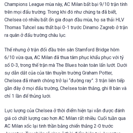
Champions League mùa này, AC Milan bất bại 9/10 trận tính
trên mọi đấu trường. Trong khi đó như chúng ta đã biết,
Chelsea có nhiều bất ổn gia đoạn đầu mùa, họ sa thải HLV
Thomas Tuhcel sau thất bại 0-1 trước Dinamo Zagreb ở trận
ra quân ở đấu trường châu lục.
Thế nhưng ở trận đối đầu trên sân Stamford Bridge hôm
6/10 vừa qua, AC Milan đã thua tâm phục khẩu phục với tỷ
số 0-3, trong thế trận mà The Blues hoàn toàn lấn lướt. Dưới
sự dẫn dắt của của tân thuyền trường Graham Potter,
Chelsea đã nhanh chóng trở lại “đường ray”. 3 trận liên tiếp
gần đây ở mọi đấu trường, Chelsea toàn thắng, ghi 8 bàn và
chỉ 1 lần để thủng lưới.
Lực lượng của Chelsea ở thời điểm hiện tại vẫn được đánh
giá có chất lượng cao hơn AC Milan rất nhiều. Cuối tuần qua
AC Milan xốc lại tinh thần bằng chiến thắng 2-0 trước