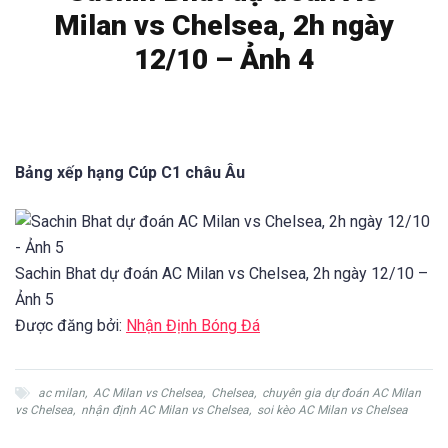
Milan vs Chelsea, 2h ngày
12/10 – Ảnh 4
Bảng xếp hạng Cúp C1 châu Âu
Sachin Bhat dự đoán AC Milan vs Chelsea, 2h ngày 12/10 –
Ảnh 5
Được đăng bởi:
Nhận Định Bóng Đá
ac milan
,
AC Milan vs Chelsea
,
Chelsea
,
chuyên gia dự đoán AC Milan
vs Chelsea
,
nhận định AC Milan vs Chelsea
,
soi kèo AC Milan vs Chelsea