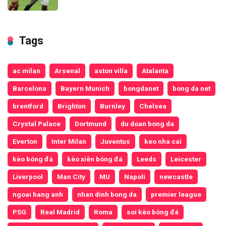
Tags
ac milan
Arsenal
aston villa
Atalanta
Barcelona
Bayern Munich
bongdanet
bong da net
brentford
Brighton
Burnley
Chelsea
Crystal Palace
Dortmund
du doan bong da
Everton
Inter Milan
Juventus
keo nha cai
kèo bóng đá
kèo xiên bóng đá
Leeds
Leicester
Liverpool
Man City
MU
Napoli
newcastle
ngoai hang anh
nhan dinh bong da
premier league
PSG
Real Madrid
Roma
soi kèo bóng đá