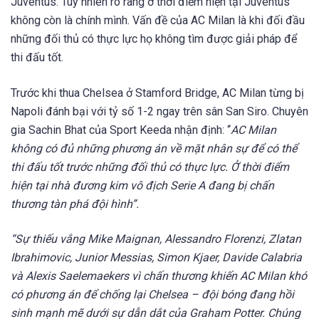
Juventus. Tuy nhiên rõ ràng ở thời điểm hiện tại Juventus
không còn là chính mình. Vấn đề của AC Milan là khi đối đầu
những đối thủ có thực lực họ không tìm được giải pháp để
thi đấu tốt.
Trước khi thua Chelsea ở Stamford Bridge, AC Milan từng bị
Napoli đánh bại với tỷ số 1-2 ngay trên sân San Siro. Chuyên
gia Sachin Bhat của Sport Keeda nhận định: “
AC Milan
không có đủ những phương án về mặt nhân sự để có thể
thi đấu tốt trước những đối thủ có thực lực. Ở thời điểm
hiện tại nhà đương kim vô địch Serie A đang bị chấn
thương tàn phá đội hình”.
“Sự thiếu vắng Mike Maignan, Alessandro Florenzi, Zlatan
Ibrahimovic, Junior Messias, Simon Kjaer, Davide Calabria
và Alexis Saelemaekers vì chấn thương khiến AC Milan khó
có phương án để chống lại Chelsea – đội bóng đang hồi
sinh mạnh mẽ dưới sự dẫn dắt của Graham Potter. Chúng