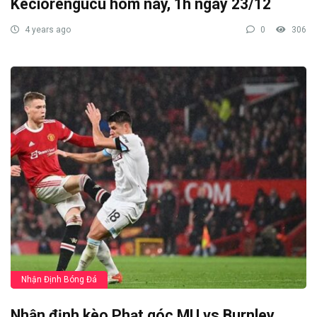
Keciorengucu hôm nay, 1h ngày 23/12
4 years ago
0
306
Nhận Định Bóng Đá
Nhận định kèo Phạt góc MU vs Burnley,