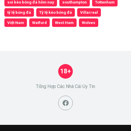
soi kèo bóng đá hôm nay
southampton
Tottenham
tỷ lệ bóng đá
Tỷ lệ kèo bóng đá
Villarreal
Việt Nam
Watford
West Ham
Wolves
18+
Tổng Hợp Các Nhà Cái Uy Tín