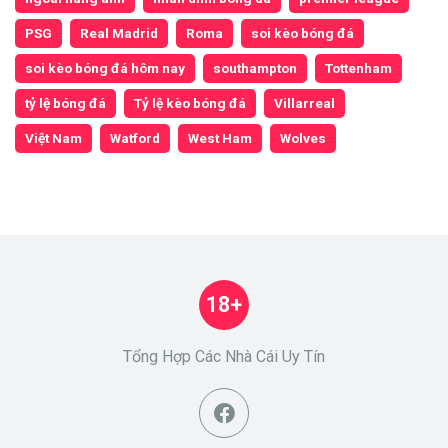
PSG
Real Madrid
Roma
soi kèo bóng đá
soi kèo bóng đá hôm nay
southampton
Tottenham
tỷ lệ bóng đá
Tỷ lệ kèo bóng đá
Villarreal
Việt Nam
Watford
West Ham
Wolves
18+
Tổng Hợp Các Nhà Cái Uy Tín