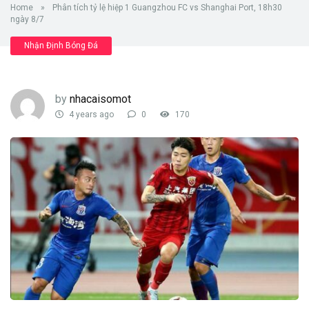
Home
»
Phân tích tỷ lệ hiệp 1 Guangzhou FC vs Shanghai Port, 18h30
ngày 8/7
Nhận Định Bóng Đá
by
nhacaisomot
4 years ago
0
170