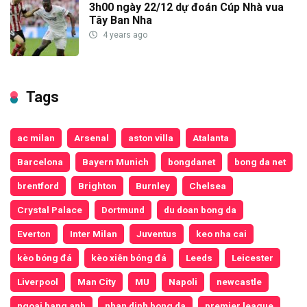
3h00 ngày 22/12 dự đoán Cúp Nhà vua
Tây Ban Nha
4 years ago
Tags
ac milan
Arsenal
aston villa
Atalanta
Barcelona
Bayern Munich
bongdanet
bong da net
brentford
Brighton
Burnley
Chelsea
Crystal Palace
Dortmund
du doan bong da
Everton
Inter Milan
Juventus
keo nha cai
kèo bóng đá
kèo xiên bóng đá
Leeds
Leicester
Liverpool
Man City
MU
Napoli
newcastle
ngoai hang anh
nhan dinh bong da
premier league