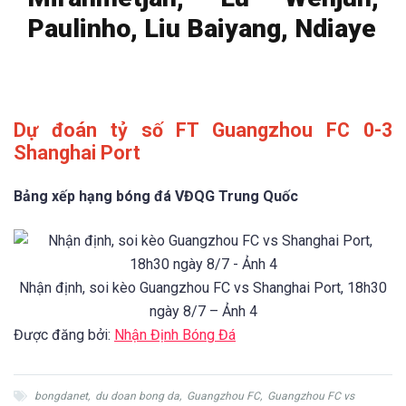
Paulinho, Liu Baiyang, Ndiaye
Dự đoán tỷ số FT Guangzhou FC 0-3
Shanghai Port
Bảng xếp hạng bóng đá VĐQG Trung Quốc
Nhận định, soi kèo Guangzhou FC vs Shanghai Port, 18h30
ngày 8/7 – Ảnh 4
Được đăng bởi:
Nhận Định Bóng Đá
bongdanet
,
du doan bong da
,
Guangzhou FC
,
Guangzhou FC vs