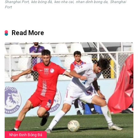
Shanghai Port
,
kèo bóng đá
,
keo nha cai
,
nhan dinh bong da
,
Shanghai
Port
Read More
Nhận Định Bóng Đá