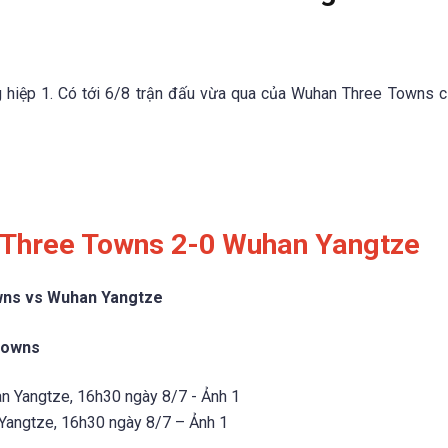
g hiệp 1. Có tới 6/8 trận đấu vừa qua của Wuhan Three Towns c
n Three Towns 2-0 Wuhan Yangtze
wns vs Wuhan Yangtze
 Towns
Yangtze, 16h30 ngày 8/7 – Ảnh 1