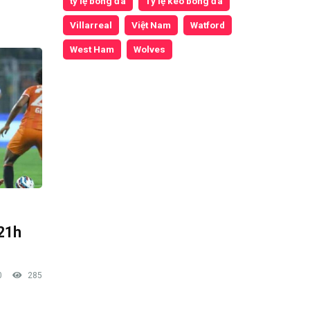
tỷ lệ bóng đá
Tỷ lệ kèo bóng đá
Villarreal
Việt Nam
Watford
West Ham
Wolves
21h
0
285