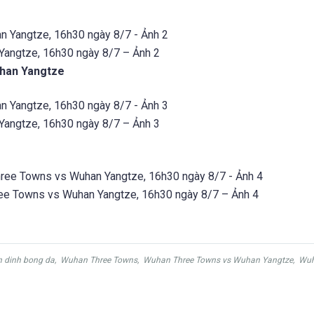
e
Yangtze, 16h30 ngày 8/7 – Ảnh 2
uhan Yangtze
Yangtze, 16h30 ngày 8/7 – Ảnh 3
ree Towns vs Wuhan Yangtze, 16h30 ngày 8/7 – Ảnh 4
 dinh bong da
,
Wuhan Three Towns
,
Wuhan Three Towns vs Wuhan Yangtze
,
Wu