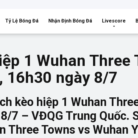
Tỷ Lệ Bóng Đá
Nhận Định Bóng Đá
Livescore
hiệp 1 Wuhan Three
 16h30 ngày 8/7
ích kèo hiệp 1 Wuhan Thr
8/7 – VĐQG Trung Quốc. So
an Three Towns vs Wuhan Y