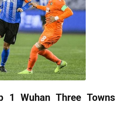
iệp 1 Wuhan Three Town