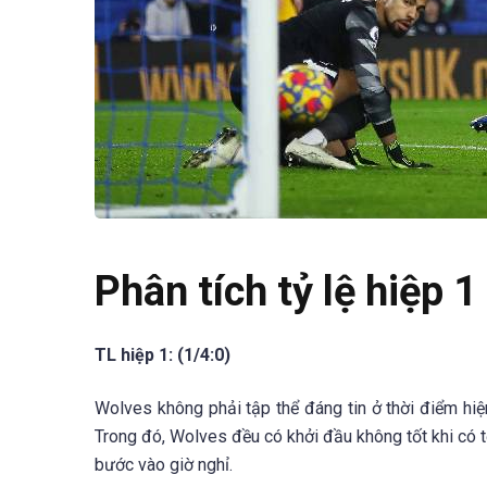
Phân tích tỷ lệ hiệp 
TL hiệp 1: (1/4:0)
Wolves không phải tập thể đáng tin ở thời điểm hiện
Trong đó, Wolves đều có khởi đầu không tốt khi có tới
bước vào giờ nghỉ.