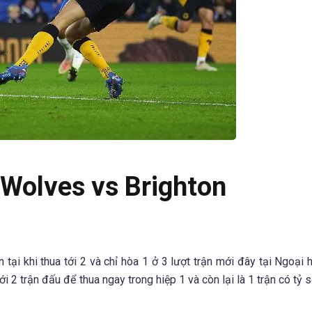
1 Wolves vs Brighton
 tại khi thua tới 2 và chỉ hòa 1 ở 3 lượt trận mới đây tại Ngoại 
 2 trận đấu để thua ngay trong hiệp 1 và còn lại là 1 trận có tỷ s