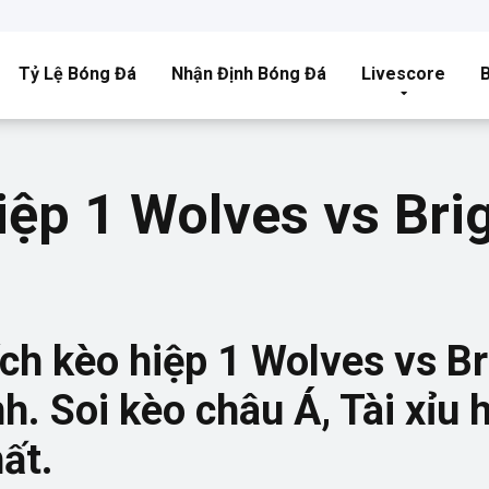
Tỷ Lệ Bóng Đá
Nhận Định Bóng Đá
Livescore
iệp 1 Wolves vs Bri
ch kèo hiệp 1 Wolves vs Br
. Soi kèo châu Á, Tài xỉu 
ất.