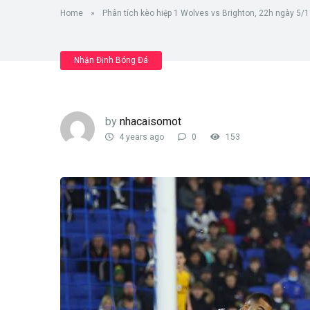
Home
»
Phân tích kèo hiệp 1 Wolves vs Brighton, 22h ngày 5/
Nhận Định Bóng Đá
by
nhacaisomot
4 years ago
0
153