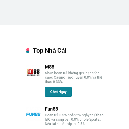
Top Nhà Cái
M88
Nhận hoàn trả không giới hạn tổng
cược Casino Trực Tuyến 0.8% và thể
thao 0.33%.
Chơi Ngay
Fun88
Hoàn trả 0.5% hoàn trả ngày thể thao
IBC và sòng bài, 0.8% cho E-Sports,.
Nếu tài khoản vip thì 0.8%.