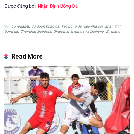
Được đăng bởi:
Nhận Định Bóng Đá
bongdanet
,
du doan bong da
,
kèo bóng đá
,
keo nha cai
,
nhan dinh
bong da
,
Shanghai Shenhua
,
Shanghai Shenhua vs Zhejiang
,
Zhejiang
Read More