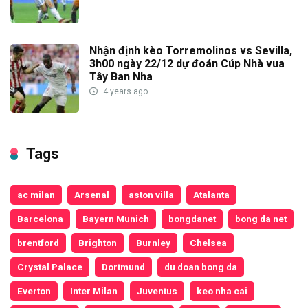
Nhận định kèo Torremolinos vs Sevilla,
3h00 ngày 22/12 dự đoán Cúp Nhà vua
Tây Ban Nha
4 years ago
Tags
ac milan
Arsenal
aston villa
Atalanta
Barcelona
Bayern Munich
bongdanet
bong da net
brentford
Brighton
Burnley
Chelsea
Crystal Palace
Dortmund
du doan bong da
Everton
Inter Milan
Juventus
keo nha cai