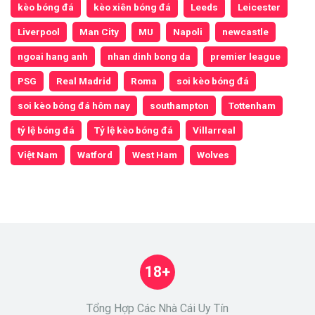
kèo bóng đá
kèo xiên bóng đá
Leeds
Leicester
Liverpool
Man City
MU
Napoli
newcastle
ngoai hang anh
nhan dinh bong da
premier league
PSG
Real Madrid
Roma
soi kèo bóng đá
soi kèo bóng đá hôm nay
southampton
Tottenham
tỷ lệ bóng đá
Tỷ lệ kèo bóng đá
Villarreal
Việt Nam
Watford
West Ham
Wolves
18+
Tổng Hợp Các Nhà Cái Uy Tín