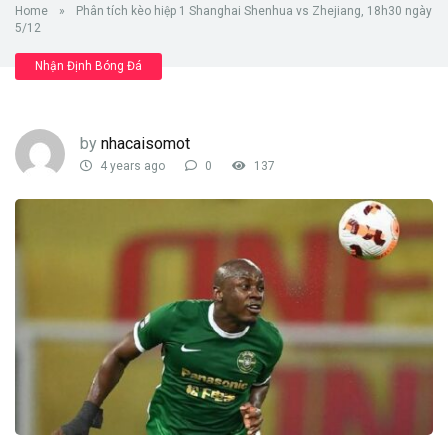
Home
»
Phân tích kèo hiệp 1 Shanghai Shenhua vs Zhejiang, 18h30 ngày
5/12
Nhận Định Bóng Đá
by
nhacaisomot
4 years ago
0
137