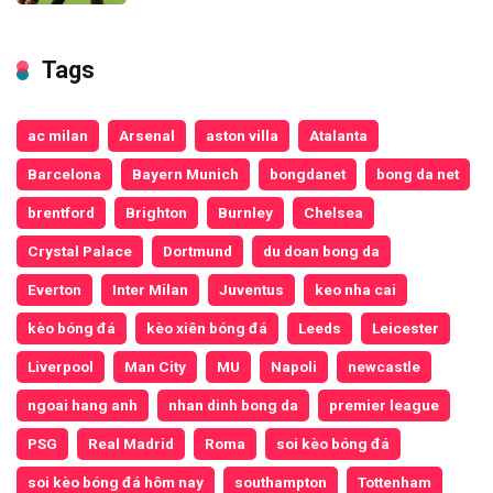
Tags
ac milan
Arsenal
aston villa
Atalanta
Barcelona
Bayern Munich
bongdanet
bong da net
brentford
Brighton
Burnley
Chelsea
Crystal Palace
Dortmund
du doan bong da
Everton
Inter Milan
Juventus
keo nha cai
kèo bóng đá
kèo xiên bóng đá
Leeds
Leicester
Liverpool
Man City
MU
Napoli
newcastle
ngoai hang anh
nhan dinh bong da
premier league
PSG
Real Madrid
Roma
soi kèo bóng đá
soi kèo bóng đá hôm nay
southampton
Tottenham