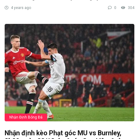
4 years ago
0
304
Nhận Định Bóng Đá
Nhận định kèo Phạt góc MU vs Burnley,