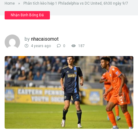
Home
»
Phân tích kèo hiệp 1 Philadelphia vs DC United, 6h30 ngày 9/7
Nhận Định Bóng Đá
by
nhacaisomot
4 years ago
0
187