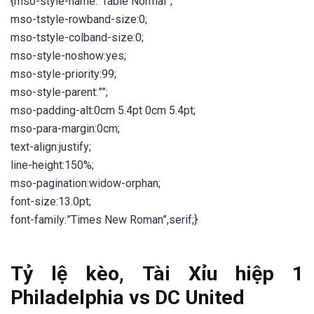
{mso-style-name:”Table Normal”;
mso-tstyle-rowband-size:0;
mso-tstyle-colband-size:0;
mso-style-noshow:yes;
mso-style-priority:99;
mso-style-parent:””;
mso-padding-alt:0cm 5.4pt 0cm 5.4pt;
mso-para-margin:0cm;
text-align:justify;
line-height:150%;
mso-pagination:widow-orphan;
font-size:13.0pt;
font-family:”Times New Roman”,serif;}
Tỷ lệ kèo, Tài Xỉu hiệp 1
Philadelphia vs DC United