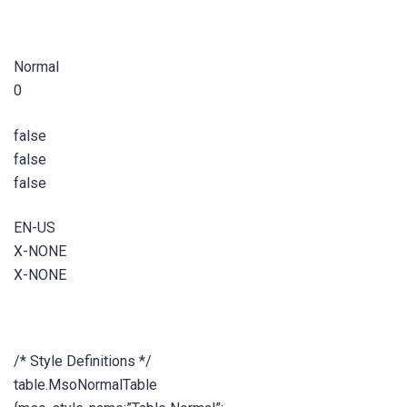
Normal
0
false
false
false
EN-US
X-NONE
X-NONE
/* Style Definitions */
table.MsoNormalTable