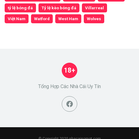
tỷ lệ bóng đá
Tỷ lệ kèo bóng đá
Villarreal
Việt Nam
Watford
West Ham
Wolves
18+
Tổng Hợp Các Nhà Cái Uy Tín
© Copyright 2020 nhacaisomot.com