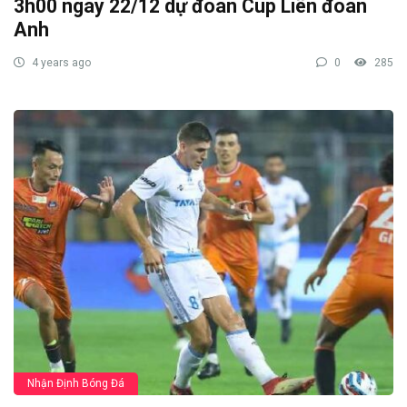
3h00 ngày 22/12 dự đoán Cup Liên đoàn
Anh
4 years ago
0
285
Nhận Định Bóng Đá