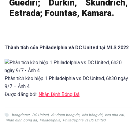
Guediri; Durkin, Skundrich,
Estrada; Fountas, Kamara.
Thành tích của Philadelphia và DC United tại MLS 2022
Phân tích kèo hiệp 1 Philadelphia vs DC United, 6h30 ngày
9/7 – Ảnh 4
Được đăng bởi:
Nhận Định Bóng Đá
bongdanet
,
DC United
,
du doan bong da
,
kèo bóng đá
,
keo nha cai
,
nhan dinh bong da
,
Philadelphia
,
Philadelphia vs DC United