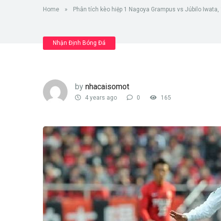
Home
»
Phân tích kèo hiệp 1 Nagoya Grampus vs Júbilo Iwata
Nhận Định Bóng Đá
by
nhacaisomot
4 years ago
0
165