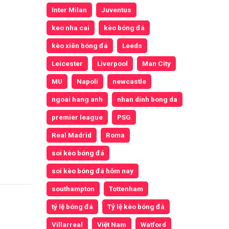
Inter Milan
Juventus
keo nha cai
kèo bóng đá
kèo xiên bóng đá
Leeds
Leicester
Liverpool
Man City
MU
Napoli
newcastle
ngoai hang anh
nhan dinh bong da
premier league
PSG
Real Madrid
Roma
soi kèo bóng đá
soi kèo bóng đá hôm nay
southampton
Tottenham
tỷ lệ bóng đá
Tỷ lệ kèo bóng đá
Villarreal
Việt Nam
Watford