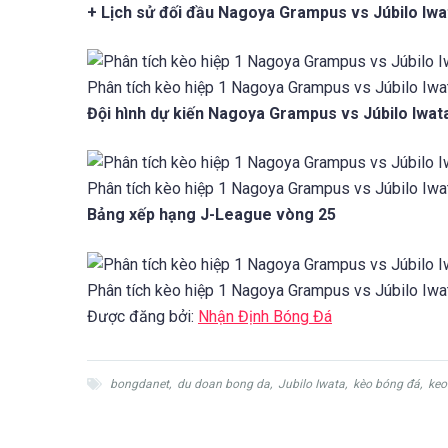
+ Lịch sử đối đầu Nagoya Grampus vs Júbilo Iwa
Phân tích kèo hiệp 1 Nagoya Grampus vs Júbilo Iwa
Đội hình dự kiến Nagoya Grampus vs Júbilo Iwat
Phân tích kèo hiệp 1 Nagoya Grampus vs Júbilo Iwa
Bảng xếp hạng J-League vòng 25
Phân tích kèo hiệp 1 Nagoya Grampus vs Júbilo Iwa
Được đăng bởi:
Nhận Định Bóng Đá
bongdanet
,
du doan bong da
,
Jubilo Iwata
,
kèo bóng đá
,
keo