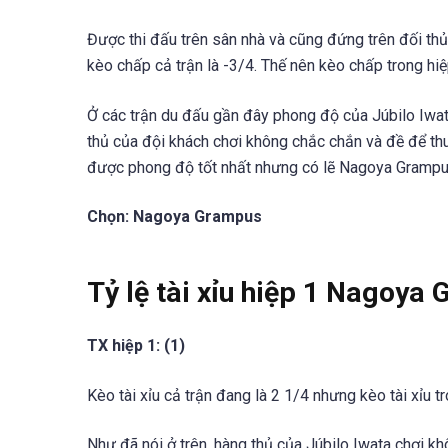
Được thi đấu trên sân nhà và cũng đứng trên đối th
kèo chấp cả trận là -3/4. Thế nên kèo chấp trong hi
Ở các trận du đấu gần đây phong độ của Júbilo Iwata
thủ của đội khách chơi không chắc chắn và đề để thua
được phong độ tốt nhất nhưng có lẽ Nagoya Grampus 
Chọn: Nagoya Grampus
Tỷ lệ tài xỉu hiệp 1 Nagoya
TX hiệp 1: (1)
Kèo tài xỉu cả trận đang là 2 1/4 nhưng kèo tài xỉu t
Như đã nói ở trên, hàng thủ của Júbilo Iwata chơi k