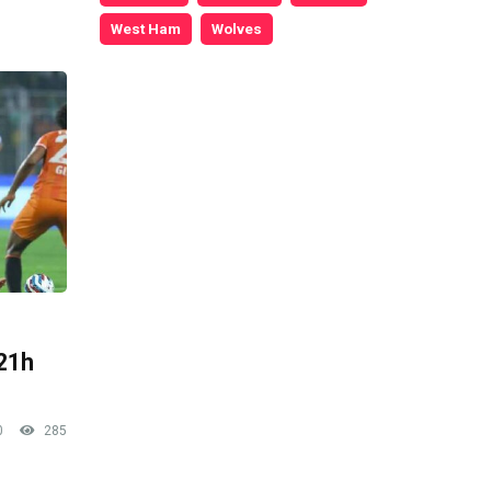
West Ham
Wolves
21h
0
285