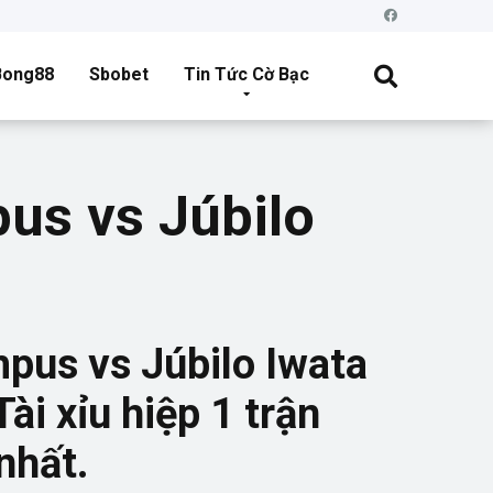
Bong88
Sbobet
Tin Tức Cờ Bạc
us vs Júbilo
pus vs Júbilo Iwata
ài xỉu hiệp 1 trận
nhất.