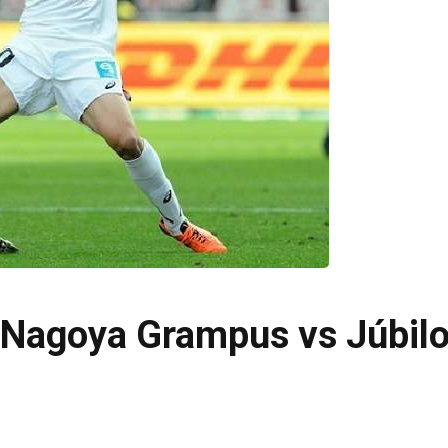
 1 Nagoya Grampus vs Júbil