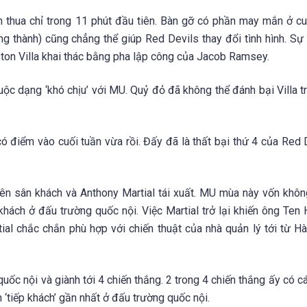
n thua chỉ trong 11 phút đầu tiên. Bàn gỡ có phần may mắn ở cu
 thành) cũng chẳng thể giúp Red Devils thay đổi tình hình. Sự 
ston Villa khai thác bằng pha lập công của Jacob Ramsey.
huộc dạng ‘khó chịu’ với MU. Quỷ đỏ đã không thể đánh bại Villa t
 điểm vào cuối tuần vừa rồi. Đấy đã là thất bại thứ 4 của Red 
 trên sân khách và Anthony Martial tái xuất. MU mùa này vốn khô
hách ở đấu trường quốc nội. Việc Martial trở lại khiến ông Ten
ial chắc chắn phù hợp với chiến thuật của nhà quản lý tới từ H
ốc nội và giành tới 4 chiến thắng. 2 trong 4 chiến thắng ấy có cá
 ‘tiếp khách’ gần nhất ở đấu trường quốc nội.