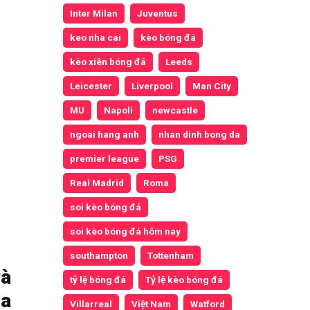
Inter Milan
Juventus
keo nha cai
kèo bóng đá
kèo xiên bóng đá
Leeds
Leicester
Liverpool
Man City
MU
Napoli
newcastle
ngoai hang anh
nhan dinh bong da
premier league
PSG
Real Madrid
Roma
soi kèo bóng đá
soi kèo bóng đá hôm nay
southampton
Tottenham
và
tỷ lệ bóng đá
Tỷ lệ kèo bóng đá
ủa
Villarreal
Việt Nam
Watford