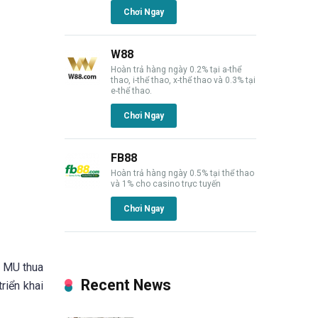
Chơi Ngay
W88
Hoàn trả hàng ngày 0.2% tại a-thể
thao, i-thể thao, x-thể thao và 0.3% tại
e-thể thao.
Chơi Ngay
FB88
Hoàn trả hàng ngày 0.5% tại thể thao
và 1% cho casino trực tuyến
Chơi Ngay
. MU thua
Recent News
riển khai