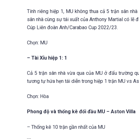
Tính riêng hiệp 1, MU không thua cả 5 trận sân nhà 
sân nhà cùng sự tái xuất của Anthony Martial có lẽ 
Cúp Liên đoàn Anh/Carabao Cup 2022/23.
Chọn: MU
– Tài Xỉu hiệp 1: 1
Cả 5 trận sân nhà vừa qua của MU ở đấu trường quố
tương tự hứa hẹn tái diễn trong hiệp 1 trận MU vs A
Chọn: Hòa
Phong độ và thống kê đối đầu MU – Aston Villa
– Thống kê 10 trận gần nhất của MU