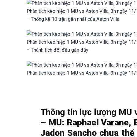
Phân tích kèo hiệp 1 MU vs Aston Villa, 3h ngày 11
– Thống kê 10 trận gần nhất của Aston Villa
Phân tích kèo hiệp 1 MU vs Aston Villa, 3h ngày 11
– Thành tích đối đầu gần đây
Phân tích kèo hiệp 1 MU vs Aston Villa, 3h ngày 11
Thông tin lực lượng MU v
– MU: Raphael Varane, 
Jadon Sancho chưa thể t