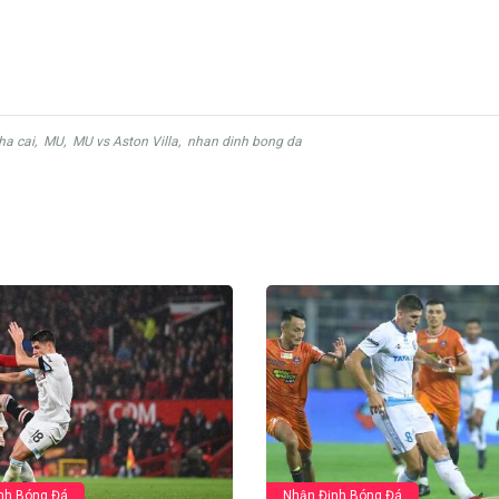
ha cai
,
MU
,
MU vs Aston Villa
,
nhan dinh bong da
nh Bóng Đá
Nhận Định Bóng Đá