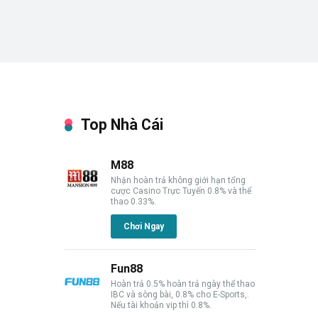
Top Nhà Cái
M88
Nhận hoàn trả không giới hạn tổng
cược Casino Trực Tuyến 0.8% và thể
thao 0.33%.
Chơi Ngay
Fun88
Hoàn trả 0.5% hoàn trả ngày thể thao
IBC và sòng bài, 0.8% cho E-Sports,.
Nếu tài khoản vip thì 0.8%.