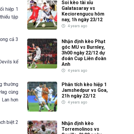
Soi kèo tài xỉu
Galatasaray vs
ối hiệp 1
Keciorengucu hôm
thiếu tập
nay, 1h ngày 23/12
4 years ago
rong cả 3
Nhận định kèo Phạt
góc MU vs Burnley,
3h00 ngày 22/12 dự
đoán Cup Liên đoàn
Devils kể
Anh
4 years ago
ng thường
Phân tích kèo hiệp 1
Jamshedpur vs Goa,
 Hag cùng
21h ngày 22/12
à Lan hơn
4 years ago
ch biệt 2
Nhận định kèo
Torremolinos vs