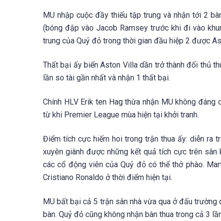
MU nhập cuộc đầy thiếu tập trung và nhận tới 2 bà
(bóng đập vào Jacob Ramsey trước khi đi vào khung
trung của Quỷ đỏ trong thời gian đầu hiệp 2 được A
Thất bại ấy biến Aston Villa dần trở thành đối thủ t
lần so tài gần nhất và nhận 1 thất bại.
Chính HLV Erik ten Hag thừa nhận MU không đáng có
từ khi Premier League mùa hiện tại khởi tranh.
Điểm tích cực hiếm hoi trong trận thua ấy: diễn ra
xuyên giành được những kết quả tích cực trên sân k
các cổ động viên của Quỷ đỏ có thể thở phào. Mart
Cristiano Ronaldo ở thời điểm hiện tại.
MU bất bại cả 5 trận sân nhà vừa qua ở đấu trường qu
bàn. Quỷ đỏ cũng không nhận bàn thua trong cả 3 lần