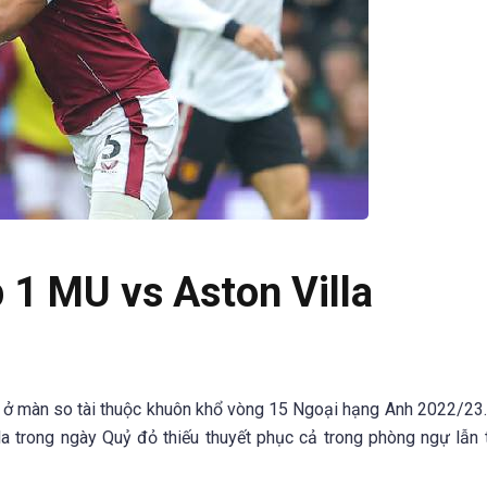
p 1 MU vs Aston Villa
u ở màn so tài thuộc khuôn khổ vòng 15 Ngoại hạng Anh 2022/23
la trong ngày Quỷ đỏ thiếu thuyết phục cả trong phòng ngự lẫn t