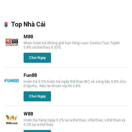
Top Nhà Cái
M88
Nhận hoàn trả không giới hạn tổng cược Casino Trực Tuyến
0.8% và thể thao 0.33%.
Chơi Ngay
Fun88
Hoàn trả 0.5% hoàn trả ngày thể thao IBC và sòng bài, 0.8% cho
E-Sports,. Nếu tài khoản vip thì 0.8%.
Chơi Ngay
W88
Hoàn trả hàng ngày 0.2% tại a-thể thao, i-thể thao, x-thể thao và
0.3% tại e-thể thao.