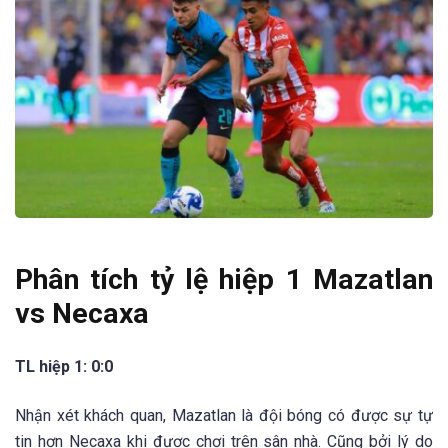
Phân tích tỷ lệ hiệp 1 Mazatlan
vs Necaxa
TL hiệp 1: 0:0
Nhận xét khách quan, Mazatlan là đội bóng có được sự tự
tin hơn Necaxa khi được chơi trên sân nhà. Cũng bởi lý do