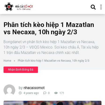
Phân tích kèo hiệp 1 Mazatlan
vs Necaxa, 10h ngày 2/3
Bongdanet.vn phân tích kèo hiệp 1 Mazatlan vs Necaxa,
10h ngày 2/3 – VĐQG Mexico. Soi kèo châu Á, Tài xỉu hiệp
1 trận đấu Mazatlan vs Necaxa chính xác nhất.
Home
»
Phân tích kèo hiệp 1 Mazatlan vs Necaxa, 10h ngày 2/3
Nhận Định Bóng Đá
by
nhacaisomot
4 years ago
0
171