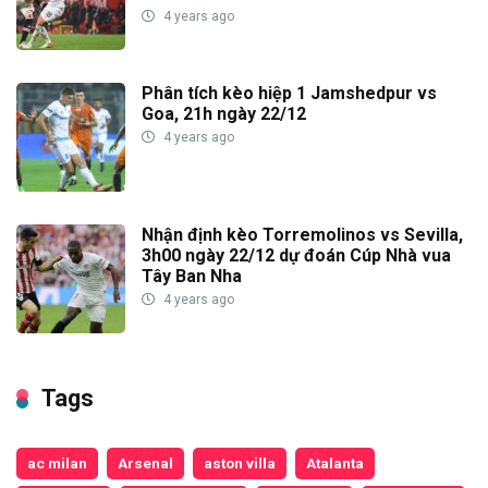
4 years ago
Phân tích kèo hiệp 1 Jamshedpur vs
Goa, 21h ngày 22/12
4 years ago
Nhận định kèo Torremolinos vs Sevilla,
3h00 ngày 22/12 dự đoán Cúp Nhà vua
Tây Ban Nha
4 years ago
Tags
ac milan
Arsenal
aston villa
Atalanta