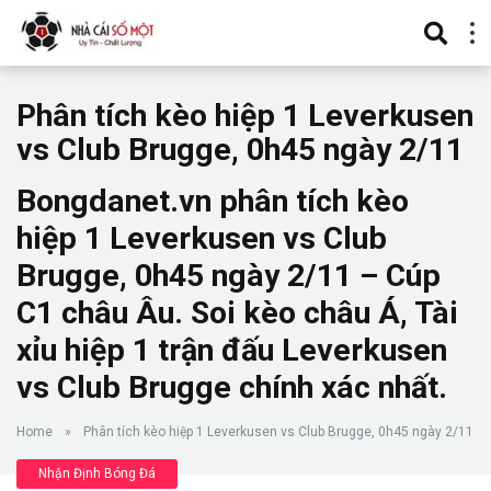
Phân tích kèo hiệp 1 Leverkusen
vs Club Brugge, 0h45 ngày 2/11
Bongdanet.vn phân tích kèo
hiệp 1 Leverkusen vs Club
Brugge, 0h45 ngày 2/11 – Cúp
C1 châu Âu. Soi kèo châu Á, Tài
xỉu hiệp 1 trận đấu Leverkusen
vs Club Brugge chính xác nhất.
Home
»
Phân tích kèo hiệp 1 Leverkusen vs Club Brugge, 0h45 ngày 2/11
Nhận Định Bóng Đá