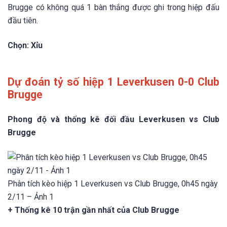
Brugge có không quá 1 bàn thắng được ghi trong hiệp đấu
đầu tiên.
Chọn: Xỉu
Dự đoán tỷ số hiệp 1 Leverkusen 0-0 Club
Brugge
Phong độ và thống kê đối đầu Leverkusen vs Club
Brugge
Phân tích kèo hiệp 1 Leverkusen vs Club Brugge, 0h45 ngày
2/11 – Ảnh 1
+ Thống kê 10 trận gần nhất của Club Brugge