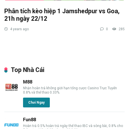
Phân tích kèo hiệp 1 Jamshedpur vs Goa,
21h ngày 22/12
4 years ago
0
285
Top Nhà Cái
M88
Nhận hoàn trả không giới hạn tổng cược Casino Trực Tuyến
0.8% và thể thao 0.33%.
Chơi Ngay
Fun88
Hoàn trả 0.5% hoàn trả ngày thể thao IBC và sòng bài, 0.8% cho