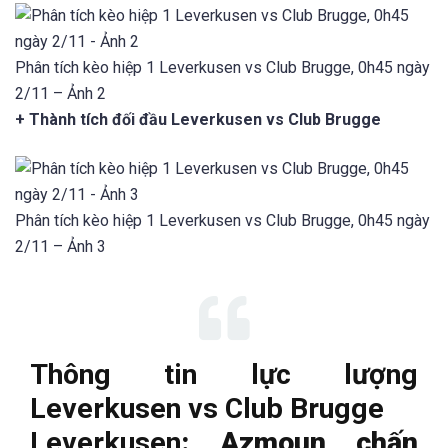
Phân tích kèo hiệp 1 Leverkusen vs Club Brugge, 0h45 ngày
2/11 – Ảnh 2
+ Thành tích đối đầu Leverkusen vs Club Brugge
Phân tích kèo hiệp 1 Leverkusen vs Club Brugge, 0h45 ngày
2/11 – Ảnh 3
Thông tin lực lượng
Leverkusen vs Club Brugge
Leverkusen
: Azmoun chấn