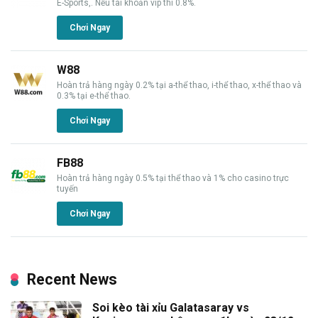
E-Sports,. Nếu tài khoản vip thì 0.8%.
Chơi Ngay
W88
Hoàn trả hàng ngày 0.2% tại a-thể thao, i-thể thao, x-thể thao và
0.3% tại e-thể thao.
Chơi Ngay
FB88
Hoàn trả hàng ngày 0.5% tại thể thao và 1% cho casino trực
tuyến
Chơi Ngay
Recent News
Soi kèo tài xỉu Galatasaray vs