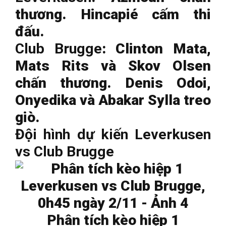
thương. Hincapié cấm thi
đấu.
Club Brugge
: Clinton Mata,
Mats Rits và Skov Olsen
chấn thương. Denis Odoi,
Onyedika và Abakar Sylla treo
giò.
Đội hình dự kiến Leverkusen
vs Club Brugge
Phân tích kèo hiệp 1