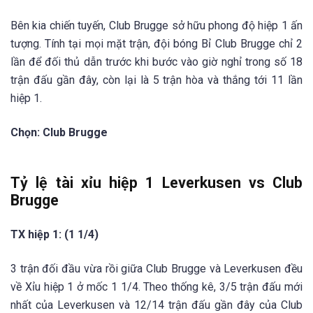
Bên kia chiến tuyến, Club Brugge sở hữu phong độ hiệp 1 ấn
tượng. Tính tại mọi mặt trận, đội bóng Bỉ Club Brugge chỉ 2
lần để đối thủ dẫn trước khi bước vào giờ nghỉ trong số 18
trận đấu gần đây, còn lại là 5 trận hòa và thắng tới 11 lần
hiệp 1.
Chọn: Club Brugge
Tỷ lệ tài xỉu hiệp 1 Leverkusen vs Club
Brugge
TX hiệp 1: (1 1/4)
3 trận đối đầu vừa rồi giữa Club Brugge và Leverkusen đều
về Xỉu hiệp 1 ở mốc 1 1/4. Theo thống kê, 3/5 trận đấu mới
nhất của Leverkusen và 12/14 trận đấu gần đây của Club