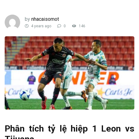
by
nhacaisomot
4 years ago
0
146
Phân tích tỷ lệ hiệp 1 Leon vs