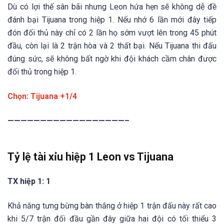
Dù có lợi thế sân bãi nhưng Leon hứa hẹn sẽ không dễ đề
đánh bại Tijuana trong hiệp 1. Nếu nhớ 6 lần mới đây tiếp
đón đối thủ này chỉ có 2 lần họ sớm vượt lên trong 45 phút
đầu, còn lại là 2 trận hòa và 2 thất bại. Nếu Tijuana thi đấu
đúng sức, sẽ không bất ngờ khi đội khách cầm chân được
đối thủ trong hiệp 1.
Chọn: Tijuana +1/4
——————————————————–
Tỷ lệ tài xỉu hiệp 1 Leon vs Tijuana
TX hiệp 1: 1
Khả năng tưng bừng bàn thắng ở hiệp 1 trận đấu này rất cao
khi 5/7 trận đối đầu gần đây giữa hai đội có tối thiểu 3