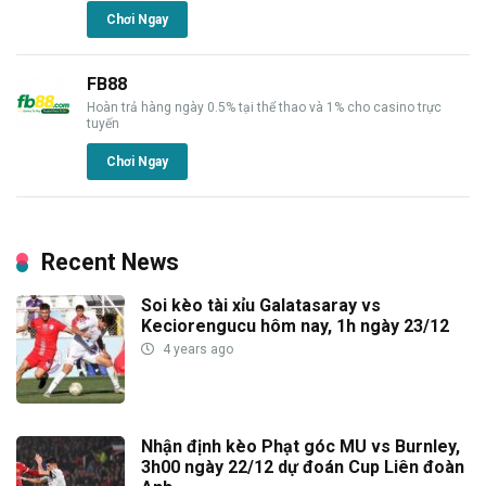
Chơi Ngay
FB88
Hoàn trả hàng ngày 0.5% tại thể thao và 1% cho casino trực
tuyến
Chơi Ngay
Recent News
Soi kèo tài xỉu Galatasaray vs
Keciorengucu hôm nay, 1h ngày 23/12
4 years ago
Nhận định kèo Phạt góc MU vs Burnley,
3h00 ngày 22/12 dự đoán Cup Liên đoàn