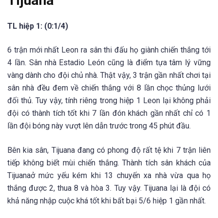
Tijuana
TL hiệp 1: (0:1/4)
6 trận mới nhất Leon ra sân thi đấu họ giành chiến thắng tới
4 lần. Sân nhà Estadio León cũng là điểm tựa tâm lý vững
vàng dành cho đội chủ nhà. Thật vậy, 3 trận gần nhất chơi tại
sân nhà đều đem về chiến thắng với 8 lần chọc thủng lưới
đối thủ. Tuy vậy, tính riêng trong hiệp 1 Leon lại không phải
đội có thành tích tốt khi 7 lần đón khách gần nhất chỉ có 1
lần đội bóng này vượt lên dẫn trước trong 45 phút đầu.
Bên kia sân, Tijuana đang có phong độ rất tệ khi 7 trận liên
tiếp không biết mùi chiến thắng. Thành tích sân khách của
Tijuanaở mức yếu kém khi 13 chuyến xa nhà vừa qua họ
thắng được 2, thua 8 và hòa 3. Tuy vậy. Tijuana lại là đội có
khả năng nhập cuộc khá tốt khi bất bại 5/6 hiệp 1 gần nhất.