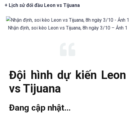
+ Lịch sử đối đầu Leon vs Tijuana
Nhận định, soi kèo Leon vs Tijuana, 8h ngày 3/10 – Ảnh 1
Đội hình dự kiến Leon
vs Tijuana
Đang cập nhật…