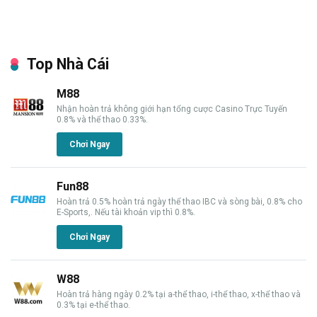
Top Nhà Cái
M88
Nhận hoàn trả không giới hạn tổng cược Casino Trực Tuyến
0.8% và thể thao 0.33%.
Chơi Ngay
Fun88
Hoàn trả 0.5% hoàn trả ngày thể thao IBC và sòng bài, 0.8% cho
E-Sports,. Nếu tài khoản vip thì 0.8%.
Chơi Ngay
W88
Hoàn trả hàng ngày 0.2% tại a-thể thao, i-thể thao, x-thể thao và
0.3% tại e-thể thao.