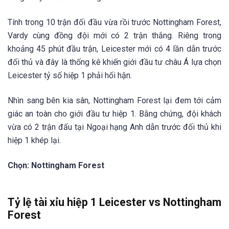
Tính trong 10 trận đối đầu vừa rồi trước Nottingham Forest,
Vardy cùng đồng đội mới có 2 trận thắng. Riêng trong
khoảng 45 phút đầu trận, Leicester mới có 4 lần dẫn trước
đối thủ và đây là thống kê khiến giới đầu tư châu Á lựa chọn
Leicester tỷ số hiệp 1 phải hối hận.
Nhìn sang bên kia sân, Nottingham Forest lại đem tới cảm
giác an toàn cho giới đầu tư hiệp 1. Bằng chứng, đội khách
vừa có 2 trận đấu tại Ngoại hạng Anh dẫn trước đối thủ khi
hiệp 1 khép lại.
Chọn: Nottingham Forest
Tỷ lệ tài xỉu hiệp 1 Leicester vs Nottingham
Forest