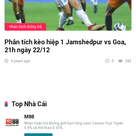
Nhận Định Bóng Đá
Phân tích kèo hiệp 1 Jamshedpur vs Goa,
21h ngày 22/12
4 years ago
0
285
Top Nhà Cái
M88
Nhận hoàn trả không giới hạn tổng cược Casino Trực Tuyến
0.8% và thể thao 0.33%.