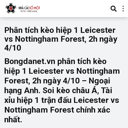
Phân tích kèo hiệp 1 Leicester
vs Nottingham Forest, 2h ngày
4/10
Bongdanet.vn phân tích kèo
hiệp 1 Leicester vs Nottingham
Forest, 2h ngày 4/10 – Ngoại
hạng Anh. Soi kèo châu Á, Tài
xỉu hiệp 1 trận đấu Leicester vs
Nottingham Forest chính xác
nhất.