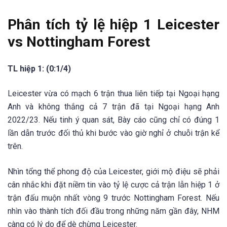
Phân tích tỷ lệ hiệp 1 Leicester
vs Nottingham Forest
TL hiệp 1: (0:1/4)
Leicester vừa có mạch 6 trận thua liên tiếp tại Ngoại hạng
Anh và không thắng cả 7 trận đã tại Ngoại hạng Anh
2022/23. Nếu tinh ý quan sát, Bày cáo cũng chỉ có đúng 1
lần dẫn trước đối thủ khi bước vào giờ nghỉ ở chuỗi trận kể
trên.
Nhìn tổng thể phong độ của Leicester, giới mộ điệu sẽ phải
cân nhắc khi đặt niềm tin vào tỷ lệ cược cả trận lẫn hiệp 1 ở
trận đấu muộn nhất vòng 9 trước Nottingham Forest. Nếu
nhìn vào thành tích đối đầu trong những năm gần đây, NHM
càng có lý do để dè chừng Leicester.