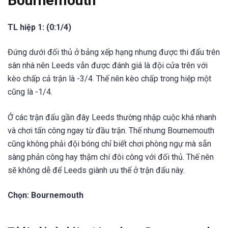
Bournemouth
TL hiệp 1: (0:1/4)
Đứng dưới đối thủ ở bảng xếp hạng nhưng được thi đấu trên
sân nhà nên Leeds vẫn được đánh giá là đội cửa trên với
kèo chấp cả trận là -3/4. Thế nên kèo chấp trong hiệp một
cũng là -1/4.
Ở các trận đấu gần đây Leeds thường nhập cuộc khá nhanh
và chơi tấn công ngay từ đầu trận. Thế nhưng Bournemouth
cũng không phải đội bóng chỉ biết chơi phòng ngự mà sẵn
sàng phản công hay thậm chí đôi công với đối thủ. Thế nên
sẽ không dễ để Leeds giành ưu thế ở trận đấu này.
Chọn: Bournemouth