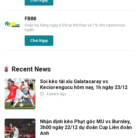
Chơi Ngay
FB88
Hoàn trả hàng ngày 0.5% tại thể thao và 1% cho casino trực
tuyến
Chơi Ngay
Recent News
Soi kèo tài xỉu Galatasaray vs
Keciorengucu hôm nay, 1h ngày 23/12
4 years ago
Nhận định kèo Phạt góc MU vs Burnley,
3h00 ngày 22/12 dự đoán Cup Liên đoàn
Anh