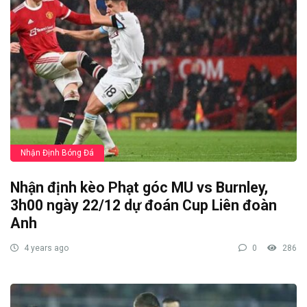
Nhận Định Bóng Đá
Nhận định kèo Phạt góc MU vs Burnley,
3h00 ngày 22/12 dự đoán Cup Liên đoàn
Anh
4 years ago
0
286