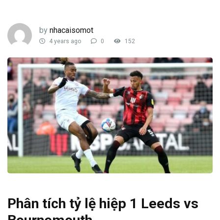
by
nhacaisomot
4 years ago
0
152
Phân tích tỷ lệ hiệp 1 Leeds vs