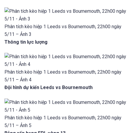
Phân tích kèo hiệp 1 Leeds vs Bournemouth, 22h00 ngày
5/11 – Ảnh 3
Thông tin lực lượng
Phân tích kèo hiệp 1 Leeds vs Bournemouth, 22h00 ngày
5/11 – Ảnh 4
Đội hình dự kiến Leeds vs Bournemouth
Phân tích kèo hiệp 1 Leeds vs Bournemouth, 22h00 ngày
5/11 – Ảnh 5