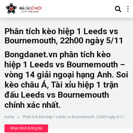
Phân tích kèo hiệp 1 Leeds vs
Bournemouth, 22h00 ngày 5/11
Bongdanet.vn phân tích kèo
hiệp 1 Leeds vs Bournemouth –
vòng 14 giải ngoại hạng Anh. Soi
kèo châu Á, Tài xỉu hiệp 1 trận
đấu Leeds vs Bournemouth
chính xác nhất.
Home
»
Phân tích kèo hiệp 1 Leeds vs Bournemouth, 22h00 ngày 5/11
Nhận Định Bóng Đá