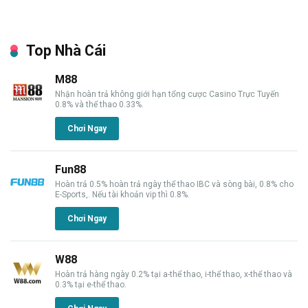
Top Nhà Cái
M88
Nhận hoàn trả không giới hạn tổng cược Casino Trực Tuyến
0.8% và thể thao 0.33%.
Chơi Ngay
Fun88
Hoàn trả 0.5% hoàn trả ngày thể thao IBC và sòng bài, 0.8% cho
E-Sports,. Nếu tài khoản vip thì 0.8%.
Chơi Ngay
W88
Hoàn trả hàng ngày 0.2% tại a-thể thao, i-thể thao, x-thể thao và
0.3% tại e-thể thao.