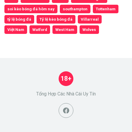
soi kèo bóng đá hôm nay
southampton
Tottenham
tỷ lệ bóng đá
Tỷ lệ kèo bóng đá
Villarreal
Việt Nam
Watford
West Ham
Wolves
18+
Tổng Hợp Các Nhà Cái Uy Tín