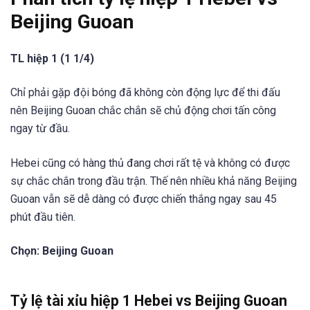
Beijing Guoan
TL hiệp 1 (1 1/4)
Chỉ phải gặp đội bóng đã không còn động lực để thi đấu
nên Beijing Guoan chắc chắn sẽ chủ động chơi tấn công
ngay từ đầu.
Hebei cũng có hàng thủ đang chơi rất tệ và không có được
sự chắc chắn trong đầu trận. Thế nên nhiều khả năng Beijing
Guoan vẫn sẽ dễ dàng có được chiến thắng ngay sau 45
phút đầu tiên.
Chọn: Beijing Guoan
Tỷ lệ tài xỉu hiệp 1 Hebei vs Beijing Guoan