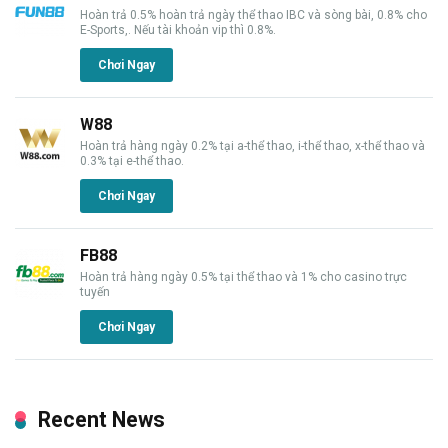
Hoàn trả 0.5% hoàn trả ngày thể thao IBC và sòng bài, 0.8% cho
E-Sports,. Nếu tài khoản vip thì 0.8%.
Chơi Ngay
W88
Hoàn trả hàng ngày 0.2% tại a-thể thao, i-thể thao, x-thể thao và
0.3% tại e-thể thao.
Chơi Ngay
FB88
Hoàn trả hàng ngày 0.5% tại thể thao và 1% cho casino trực
tuyến
Chơi Ngay
Recent News