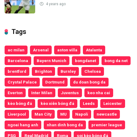
4 years ago
Tags
ac milan
Arsenal
aston villa
Atalanta
Barcelona
Bayern Munich
bongdanet
bong da net
brentford
Brighton
Burnley
Chelsea
Crystal Palace
Dortmund
du doan bong da
Everton
Inter Milan
Juventus
keo nha cai
kèo bóng đá
kèo xiên bóng đá
Leeds
Leicester
Liverpool
Man City
MU
Napoli
newcastle
ngoai hang anh
nhan dinh bong da
premier league
PSG
Real Madrid
Roma
soi kèo bóng đá