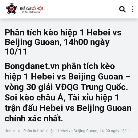
Phân tích kèo hiệp 1 Hebei vs
Beijing Guoan, 14h00 ngày
10/11
Bongdanet.vn phân tích kèo
hiệp 1 Hebei vs Beijing Guoan –
vòng 30 giải VĐQG Trung Quốc.
Soi kèo châu Á, Tài xỉu hiệp 1
trận đấu Hebei vs Beijing Guoan
chính xác nhất.
Home
»
Phân tích kèo hiệp 1 Hebei vs Beijing Guoan, 14h00 ngày 10/11