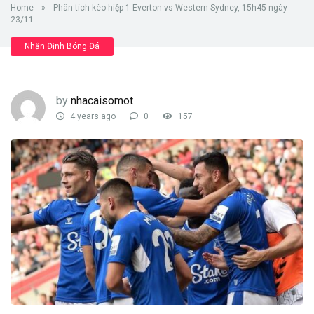
Home
»
Phân tích kèo hiệp 1 Everton vs Western Sydney, 15h45 ngày
23/11
Nhận Định Bóng Đá
by
nhacaisomot
4 years ago
0
157