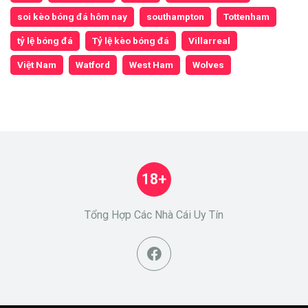
soi kèo bóng đá hôm nay
southampton
Tottenham
tỷ lệ bóng đá
Tỷ lệ kèo bóng đá
Villarreal
Việt Nam
Watford
West Ham
Wolves
18+
Tổng Hợp Các Nhà Cái Uy Tín