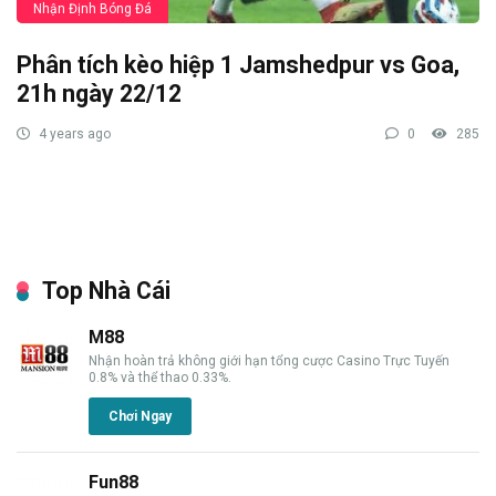
Nhận Định Bóng Đá
Phân tích kèo hiệp 1 Jamshedpur vs Goa,
21h ngày 22/12
4 years ago
0
285
Top Nhà Cái
M88
Nhận hoàn trả không giới hạn tổng cược Casino Trực Tuyến
0.8% và thể thao 0.33%.
Chơi Ngay
Fun88