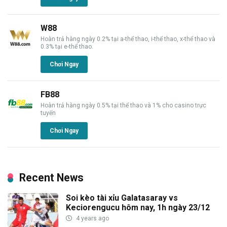
W88
Hoàn trả hàng ngày 0.2% tại a-thể thao, i-thể thao, x-thể thao và
0.3% tại e-thể thao.
Chơi Ngay
FB88
Hoàn trả hàng ngày 0.5% tại thể thao và 1% cho casino trực
tuyến
Chơi Ngay
Recent News
Soi kèo tài xỉu Galatasaray vs
Keciorengucu hôm nay, 1h ngày 23/12
4 years ago