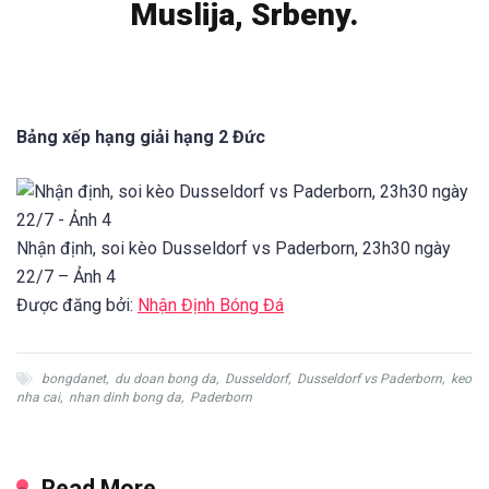
Muslija, Srbeny.
Bảng xếp hạng giải hạng 2 Đức
Nhận định, soi kèo Dusseldorf vs Paderborn, 23h30 ngày
22/7 – Ảnh 4
Được đăng bởi:
Nhận Định Bóng Đá
bongdanet
,
du doan bong da
,
Dusseldorf
,
Dusseldorf vs Paderborn
,
keo
nha cai
,
nhan dinh bong da
,
Paderborn
Read More