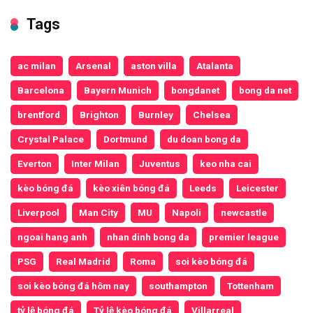
Tags
ac milan
Arsenal
aston villa
Atalanta
Barcelona
Bayern Munich
bongdanet
bong da net
brentford
Brighton
Burnley
Chelsea
Crystal Palace
Dortmund
du doan bong da
Everton
Inter Milan
Juventus
keo nha cai
kèo bóng đá
kèo xiên bóng đá
Leeds
Leicester
Liverpool
Man City
MU
Napoli
newcastle
ngoai hang anh
nhan dinh bong da
premier league
PSG
Real Madrid
Roma
soi kèo bóng đá
soi kèo bóng đá hôm nay
southampton
Tottenham
tỷ lệ bóng đá
Tỷ lệ kèo bóng đá
Villarreal