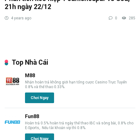
21h ngày 22/12
4 years ago
0
285
Top Nhà Cái
M88
Nhận hoàn trả không giới hạn tổng cược Casino Trực Tuyến
0.8% và thể thao 0.33%.
Chơi Ngay
Fun88
Hoàn trả 0.5% hoàn trả ngày thể thao IBC và sòng bài, 0.8% cho
E-Sports,. Nếu tài khoản vip thì 0.8%.
Chơi Ngay