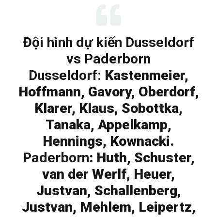
Đội hình dự kiến Dusseldorf
vs Paderborn
Dusseldorf:
Kastenmeier,
Hoffmann, Gavory, Oberdorf,
Klarer, Klaus, Sobottka,
Tanaka, Appelkamp,
Hennings, Kownacki.
Paderborn
: Huth, Schuster,
van der Werlf, Heuer,
Justvan, Schallenberg,
Justvan, Mehlem, Leipertz,