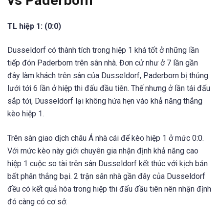
vs Paderborn
TL hiệp 1: (0:0)
Dusseldorf có thành tích trong hiệp 1 khá tốt ở những lần
tiếp đón Paderborn trên sân nhà. Đơn cử như ở 7 lần gần
đây làm khách trên sân của Dusseldorf, Paderborn bị thủng
lưới tới 6 lần ở hiệp thi đấu đầu tiên. Thế nhưng ở lần tái đấu
sắp tới, Dusseldorf lại không hứa hẹn vào khả năng thắng
kèo hiệp 1.
Trên sàn giao dịch châu Á nhà cái để kèo hiệp 1 ở mức 0:0.
Với mức kèo này giới chuyên gia nhận định khả năng cao
hiệp 1 cuộc so tài trên sân Dusseldorf kết thúc với kịch bản
bất phân thắng bại. 2 trận sân nhà gần đây của Dusseldorf
đều có kết quả hòa trong hiệp thi đấu đầu tiên nên nhận định
đó càng có cơ sở.