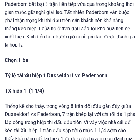
Paderborn bất bại 3 trận liên tiếp vừa qua trong khoảng thời
gian trước giờ nghỉ giải lao. Tất nhiên Paderborn vẫn buộc
phải thận trọng khi thi đấu trên sân khách nên khả năng
thắng kèo hiệp 1 của họ ở trận đấu sắp tới khó hứa hẹn sẽ
xuất hiện. Kịch bản hòa trước giờ nghỉ giải lao được đánh giá
là hợp lý.
Chọn: Hòa
Tỷ lệ tài xỉu hiệp 1 Dusseldorf vs Paderborn
TX hiệp 1: (1 1/4)
Thống kê cho thấy, trong vòng 8 trận đối đầu gần đây giữa
Dusseldorf vs Paderborn, 7 trận khép lại với chỉ tối đa 1 pha
lập công trong hiệp thi đấu đầu tiên. Vì vậy việc nhà cái để
kèo tài Xỉu hiệp 1 trận đấu sắp tới ở mức 1 1/4 sớm cho
thấy khả năng nổ Tài hiệp 1 được giới chuyên môn đánh giá